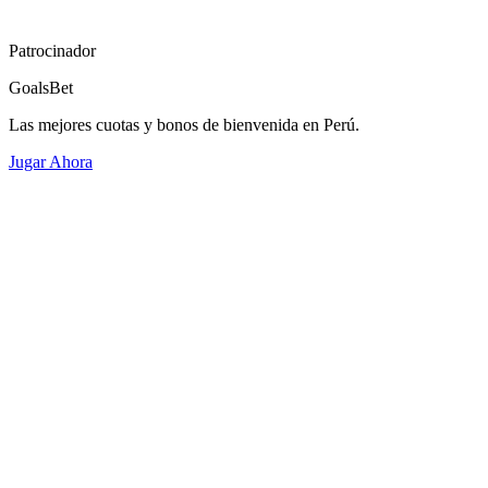
Patrocinador
GoalsBet
Las mejores cuotas y bonos de bienvenida en Perú.
Jugar Ahora