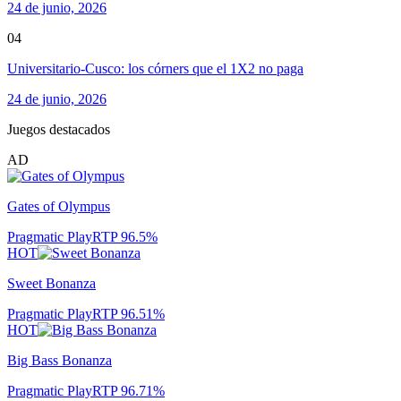
24 de junio, 2026
04
Universitario-Cusco: los córners que el 1X2 no paga
24 de junio, 2026
Juegos destacados
AD
Gates of Olympus
Pragmatic Play
RTP
96.5
%
HOT
Sweet Bonanza
Pragmatic Play
RTP
96.51
%
HOT
Big Bass Bonanza
Pragmatic Play
RTP
96.71
%