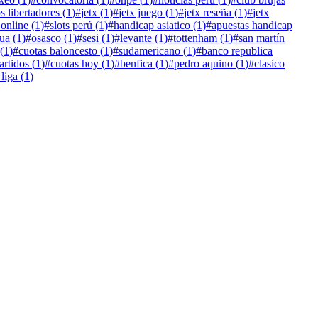
s libertadores
(
1
)
#
jetx
(
1
)
#
jetx juego
(
1
)
#
jetx reseña
(
1
)
#
jetx
 online
(
1
)
#
slots perú
(
1
)
#
handicap asiatico
(
1
)
#
apuestas handicap
ua
(
1
)
#
osasco
(
1
)
#
sesi
(
1
)
#
levante
(
1
)
#
tottenham
(
1
)
#
san martín
(
1
)
#
cuotas baloncesto
(
1
)
#
sudamericano
(
1
)
#
banco republica
artidos
(
1
)
#
cuotas hoy
(
1
)
#
benfica
(
1
)
#
pedro aquino
(
1
)
#
clasico
 liga
(
1
)