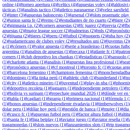
online
(
4
)
#
torneo apertura
(
4
)
#
celtics
(
4
)
#
apuestas voley
(
4
)
#
aldosivi
tácticas
(
3
)
#
analisis tactico
(
3
)
#
atletico paranaense
(
3
)
#
velez sarsfield
(
3
)
#
inter
(
3
)
#
apuestas baloncesto
(
3
)
#
arsenal
(
3
)
#
slots pragmatic play
(
2
)
#
union santa fe
(
2
)
#
remo
(
2
)
#
estudiantes de rio cuarto
(
2
)
#
tigre
(
2
)
(
2
)
#
gimnasia l.p.
(
2
)
#
corners apuestas
(
2
)
#
fc juarez
(
2
)
#
previa
(
2
)
#
fb
apuestas
(
2
)
#
major league soccer
(
2
)
#
palmeiras
(
2
)
#
mls
(
2
)
#
pronóstic
(
2
)
#
tijuana
(
2
)
#
tigres
(
2
)
#
peru
(
2
)
#
futbol
(
2
)
#
nuggets
(
2
)
#
nba hoy
(
2
)
(
2
)
#
sudamericano de clubes voley
(
2
)
#
resultados uni
(
2
)
#
juventus
(
2
)
a
(
1
)
#
córners
(
1
)
#
valor apuesta
(
1
)
#
serie a brasileirao
(
1
)
#
cuotas futbo
argentina
(
1
)
#
analisis de apuestas
(
1
)
#
necaxa
(
1
)
#
atlante fc
(
1
)
#
patron
corners
(
1
)
#
club deportivo los chankas
(
1
)
#
estadísticas
(
1
)
#
sassuolo
(
(
1
)
#
charlotte atlanta
(
1
)
#
analisis
(
1
)
#
apuestas liga profesional
(
1
)
#
seat
(
1
)
#
pronóstico apuestas
(
1
)
#
cf montreal
(
1
)
#
toronto fc
(
1
)
#
cuotas arg
(
1
)
#
barcelona femenino
(
1
)
#
champions femenina
(
1
)
#
monchengladba
(
1
)
#
domingo
(
1
)
#
la tinka perú
(
1
)
#
athletic club
(
1
)
#
sunderland
(
1
)
#
no
(
1
)
#
city
(
1
)
#
atletico mineiro
(
1
)
#
juventud
(
1
)
#
play-in nba
(
1
)
#
phoeni
(
1
)
#
deportivo recoleta
(
1
)
#
jaguares
(
1
)
#
independiente petrolero
(
1
)
#
r
(
1
)
#
bolivia vs surinam
(
1
)
#
repechaje mundial 2026
(
1
)
#
dónde ver en 
(
1
)
#
tabla
(
1
)
#
cagliari
(
1
)
#
granja
(
1
)
#
primera nacional
(
1
)
#
fórmula 1
(
(
1
)
#
bonos apuestas
(
1
)
#
independiente rivadavia
(
1
)
#
timberwolves
(
1
)
dolar peru
(
1
)
#
dólar hoy perú
(
1
)
#
gestión de banca
(
1
)
#
mujer
(
1
)
#
dia
(
1
)
#
cusco fc
(
1
)
#
apuestas futbol peru
(
1
)
#
factor altura futbol
(
1
)
#
altit
(
1
)
#
santa fe
(
1
)
#
liga betplay
(
1
)
#
aviator juego
(
1
)
#
aviator reseña
(
1
)
#
tragamonedas
(
1
)
#
slots nuevos
(
1
)
#
lanzamientos slots
(
1
)
#
rtp tragam
(
1
)
#
pronóstico psg
(
1
)
#
apuestas combinadas
(
1
)
#
parlay
(
1
)
#
acumulad