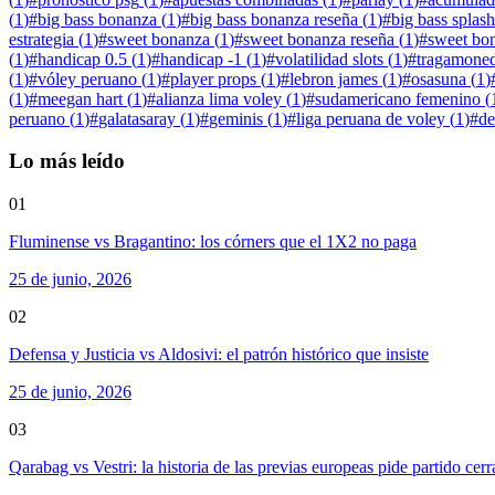
(
1
)
#
big bass bonanza
(
1
)
#
big bass bonanza reseña
(
1
)
#
big bass splash
estrategia
(
1
)
#
sweet bonanza
(
1
)
#
sweet bonanza reseña
(
1
)
#
sweet bon
(
1
)
#
handicap 0.5
(
1
)
#
handicap -1
(
1
)
#
volatilidad slots
(
1
)
#
tragamoned
(
1
)
#
vóley peruano
(
1
)
#
player props
(
1
)
#
lebron james
(
1
)
#
osasuna
(
1
)
(
1
)
#
meegan hart
(
1
)
#
alianza lima voley
(
1
)
#
sudamericano femenino
(
peruano
(
1
)
#
galatasaray
(
1
)
#
geminis
(
1
)
#
liga peruana de voley
(
1
)
#
de
Lo más leído
01
Fluminense vs Bragantino: los córners que el 1X2 no paga
25 de junio, 2026
02
Defensa y Justicia vs Aldosivi: el patrón histórico que insiste
25 de junio, 2026
03
Qarabag vs Vestri: la historia de las previas europeas pide partido cer