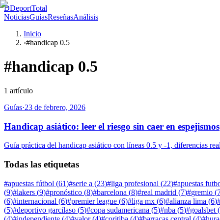
D
DeportTotal
Noticias
Guías
Reseñas
Análisis
Inicio
›
#handicap 0.5
#
handicap 0.5
1
artículo
Guías
·
23 de febrero, 2026
Handicap asiático: leer el riesgo sin caer en espejismos
Guía práctica del handicap asiático con líneas 0.5 y -1, diferencias re
Todas las etiquetas
#
apuestas fútbol
(
61
)
#
serie a
(
23
)
#
liga profesional
(
22
)
#
apuestas futb
(
9
)
#
lakers
(
9
)
#
pronóstico
(
8
)
#
barcelona
(
8
)
#
real madrid
(
7
)
#
gremio
(
(
6
)
#
internacional
(
6
)
#
premier league
(
6
)
#
liga mx
(
6
)
#
alianza lima
(
6
)
(
5
)
#
deportivo garcilaso
(
5
)
#
copa sudamericana
(
5
)
#
nba
(
5
)
#
goalsbet
(
(
4
)
#
independiente
(
4
)
#
valor
(
4
)
#
coritiba
(
4
)
#
barracas central
(
4
)
#
hura