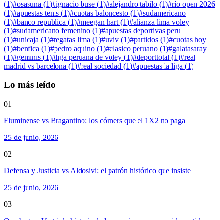
(
1
)
#
osasuna
(
1
)
#
ignacio buse
(
1
)
#
alejandro tabilo
(
1
)
#
río open 2026
(
1
)
#
apuestas tenis
(
1
)
#
cuotas baloncesto
(
1
)
#
sudamericano
(
1
)
#
banco republica
(
1
)
#
meegan hart
(
1
)
#
alianza lima voley
(
1
)
#
sudamericano femenino
(
1
)
#
apuestas deportivas peru
(
1
)
#
unicaja
(
1
)
#
regatas lima
(
1
)
#
uviv
(
1
)
#
partidos
(
1
)
#
cuotas hoy
(
1
)
#
benfica
(
1
)
#
pedro aquino
(
1
)
#
clasico peruano
(
1
)
#
galatasaray
(
1
)
#
geminis
(
1
)
#
liga peruana de voley
(
1
)
#
deporttotal
(
1
)
#
real
madrid vs barcelona
(
1
)
#
real sociedad
(
1
)
#
apuestas la liga
(
1
)
Lo más leído
01
Fluminense vs Bragantino: los córners que el 1X2 no paga
25 de junio, 2026
02
Defensa y Justicia vs Aldosivi: el patrón histórico que insiste
25 de junio, 2026
03