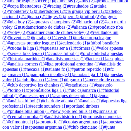
(
2
)
#
major league soccer
(
2
)
#
palmeiras
(
2
)
#
mls
(
2
)
#
pronóstico fútbol
(
2
)
#
copa libertadores
(
2
)
#
racing
(
2
)
#
resultados
(
2
)
#
tinka
(
2
)
#
monterrey
(
2
)
#
libertadores
(
2
)
#
la granja vip peru
(
2
)
#
atletico
nacional
(
2
)
#
tijuana
(
2
)
#
tigres
(
2
)
#
peru
(
2
)
#
futbol
(
2
)
#
nuggets
(
2
)
#
nba hoy
(
2
)
#
apuestas champions
(
2
)
#
binacional
(
2
)
#
san martin
voley
(
2
)
#
sudamericano de clubes
(
2
)
#
alianza
(
2
)
#
pronóstico nba
(
2
)
#
voley
(
2
)
#
sudamericano de clubes voley
(
2
)
#
resultados uni
(
2
)
#
juventus
(
2
)
#
qarabag
(
1
)
#
vestri
(
1
)
#
uefa europa league
(
1
)
#
apuestas premier league
(
1
)
#
calendario
(
1
)
#
fútbol brasileño
(
1
)
#
cuotas la liga
(
1
)
#
apuestas ser a
(
1
)
#
córners
(
1
)
#
valor apuesta
(
1
)
#
serie a brasileirao
(
1
)
#
cuotas futbol
(
1
)
#
probabilidad apuestas
(
1
)
#
historial partidos
(
1
)
#
analisis apuestas
(
1
)
#
táctica
(
1
)
#
esquinas
(
1
)
#
analisis corners
(
1
)
#
liga profesional argentina
(
1
)
#
analisis de
apuestas
(
1
)
#
necaxa
(
1
)
#
atlante fc
(
1
)
#
patron repetido
(
1
)
#
fc
cajamarca
(
1
)
#
juan pablo ii college
(
1
)
#
cuotas liga 1
(
1
)
#
apuestas
valor
(
1
)
#
club tijuana
(
1
)
#
leon
(
1
)
#
ligamx
(
1
)
#
mercado de corners
(
1
)
#
club deportivo los chankas
(
1
)
#
estadísticas
(
1
)
#
sassuolo
(
1
)
#
torino
(
1
)
#
pronósticos liga 1
(
1
)
#
utc cajamarca
(
1
)
#
historial
futbol
(
1
)
#
apuestas peru
(
1
)
#
saques de esquina
(
1
)
#
genoa
(
1
)
#
análisis fútbol
(
1
)
#
charlotte atlanta
(
1
)
#
analisis
(
1
)
#
apuestas liga
profesional
(
1
)
#
seattle sounders
(
1
)
#
portland timbers
(
1
)
#
philadelphia union
(
1
)
#
new york red bulls
(
1
)
#
gimnasia m
(
1
)
#
central cordoba
(
1
)
#
análisis histórico
(
1
)
#
pronóstico apuestas
(
1
)
#
cf montreal
(
1
)
#
toronto fc
(
1
)
#
cuotas argentinas
(
1
)
#
apuestas
con valor
(
1
)
#
apuestas argentina
(
1
)
#
club cienciano
(
1
)
#
junta