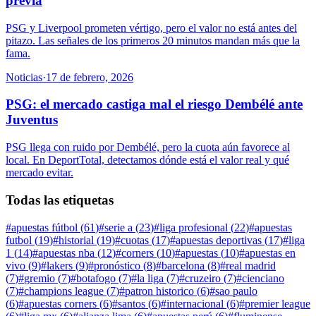
previa
PSG y Liverpool prometen vértigo, pero el valor no está antes del
pitazo. Las señales de los primeros 20 minutos mandan más que la
fama.
Noticias
·
17 de febrero, 2026
PSG: el mercado castiga mal el riesgo Dembélé ante
Juventus
PSG llega con ruido por Dembélé, pero la cuota aún favorece al
local. En DeportTotal, detectamos dónde está el valor real y qué
mercado evitar.
Todas las etiquetas
#
apuestas fútbol
(
61
)
#
serie a
(
23
)
#
liga profesional
(
22
)
#
apuestas
futbol
(
19
)
#
historial
(
19
)
#
cuotas
(
17
)
#
apuestas deportivas
(
17
)
#
liga
1
(
14
)
#
apuestas nba
(
12
)
#
corners
(
10
)
#
apuestas
(
10
)
#
apuestas en
vivo
(
9
)
#
lakers
(
9
)
#
pronóstico
(
8
)
#
barcelona
(
8
)
#
real madrid
(
7
)
#
gremio
(
7
)
#
botafogo
(
7
)
#
la liga
(
7
)
#
cruzeiro
(
7
)
#
cienciano
(
7
)
#
champions league
(
7
)
#
patron historico
(
6
)
#
sao paulo
(
6
)
#
apuestas corners
(
6
)
#
santos
(
6
)
#
internacional
(
6
)
#
premier league