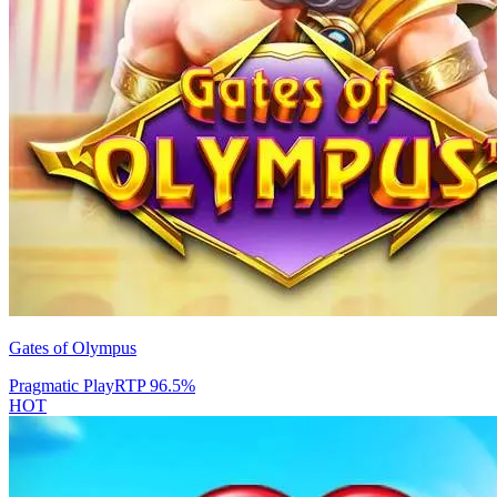
Gates of Olympus
Pragmatic Play
RTP
96.5
%
HOT