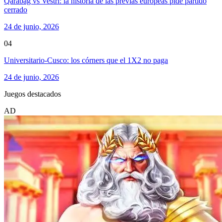
Qarabag vs Vestri: la historia de las previas europeas pide partido
cerrado
24 de junio, 2026
04
Universitario-Cusco: los córners que el 1X2 no paga
24 de junio, 2026
Juegos destacados
AD