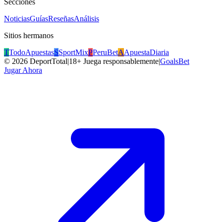
Secciones
Noticias
Guías
Reseñas
Análisis
Sitios hermanos
T
TodoApuestas
S
SportMix
P
PeruBet
A
ApuestaDiaria
©
2026
DeportTotal
|
18+ Juega responsablemente
|
GoalsBet
Jugar Ahora