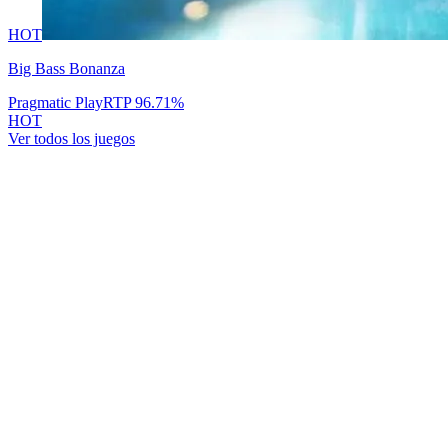
HOT
Big Bass Bonanza
Pragmatic Play
RTP
96.71
%
HOT
Ver todos los juegos