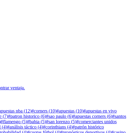
trar ventaja.
apuestas nba
(
12
)
#
corners
(
10
)
#
apuestas
(
10
)
#
apuestas en vivo
e
(
7
)
#
patron historico
(
6
)
#
sao paulo
(
6
)
#
apuestas corners
(
6
)
#
santos
)
#
flamengo
(
5
)
#
bahia
(
5
)
#
san lorenzo
(
5
)
#
comerciantes unidos
l
(
4
)
#
análisis táctico
(
4
)
#
corinthians
(
4
)
#
patrón histórico
robabilidad
(
4
)
#
cuotas fútbol
(
4
)
#
pronósticos deportivos
(
4
)
#
casino