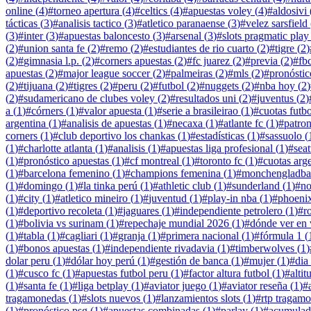
online
(
4
)
#
torneo apertura
(
4
)
#
celtics
(
4
)
#
apuestas voley
(
4
)
#
aldosivi
tácticas
(
3
)
#
analisis tactico
(
3
)
#
atletico paranaense
(
3
)
#
velez sarsfield
(
3
)
#
inter
(
3
)
#
apuestas baloncesto
(
3
)
#
arsenal
(
3
)
#
slots pragmatic play
(
2
)
#
union santa fe
(
2
)
#
remo
(
2
)
#
estudiantes de rio cuarto
(
2
)
#
tigre
(
2
)
(
2
)
#
gimnasia l.p.
(
2
)
#
corners apuestas
(
2
)
#
fc juarez
(
2
)
#
previa
(
2
)
#
fb
apuestas
(
2
)
#
major league soccer
(
2
)
#
palmeiras
(
2
)
#
mls
(
2
)
#
pronóstic
(
2
)
#
tijuana
(
2
)
#
tigres
(
2
)
#
peru
(
2
)
#
futbol
(
2
)
#
nuggets
(
2
)
#
nba hoy
(
2
)
(
2
)
#
sudamericano de clubes voley
(
2
)
#
resultados uni
(
2
)
#
juventus
(
2
)
a
(
1
)
#
córners
(
1
)
#
valor apuesta
(
1
)
#
serie a brasileirao
(
1
)
#
cuotas futbo
argentina
(
1
)
#
analisis de apuestas
(
1
)
#
necaxa
(
1
)
#
atlante fc
(
1
)
#
patron
corners
(
1
)
#
club deportivo los chankas
(
1
)
#
estadísticas
(
1
)
#
sassuolo
(
(
1
)
#
charlotte atlanta
(
1
)
#
analisis
(
1
)
#
apuestas liga profesional
(
1
)
#
seat
(
1
)
#
pronóstico apuestas
(
1
)
#
cf montreal
(
1
)
#
toronto fc
(
1
)
#
cuotas arg
(
1
)
#
barcelona femenino
(
1
)
#
champions femenina
(
1
)
#
monchengladba
(
1
)
#
domingo
(
1
)
#
la tinka perú
(
1
)
#
athletic club
(
1
)
#
sunderland
(
1
)
#
no
(
1
)
#
city
(
1
)
#
atletico mineiro
(
1
)
#
juventud
(
1
)
#
play-in nba
(
1
)
#
phoeni
(
1
)
#
deportivo recoleta
(
1
)
#
jaguares
(
1
)
#
independiente petrolero
(
1
)
#
r
(
1
)
#
bolivia vs surinam
(
1
)
#
repechaje mundial 2026
(
1
)
#
dónde ver en 
(
1
)
#
tabla
(
1
)
#
cagliari
(
1
)
#
granja
(
1
)
#
primera nacional
(
1
)
#
fórmula 1
(
(
1
)
#
bonos apuestas
(
1
)
#
independiente rivadavia
(
1
)
#
timberwolves
(
1
)
dolar peru
(
1
)
#
dólar hoy perú
(
1
)
#
gestión de banca
(
1
)
#
mujer
(
1
)
#
dia
(
1
)
#
cusco fc
(
1
)
#
apuestas futbol peru
(
1
)
#
factor altura futbol
(
1
)
#
altit
(
1
)
#
santa fe
(
1
)
#
liga betplay
(
1
)
#
aviator juego
(
1
)
#
aviator reseña
(
1
)
#
tragamonedas
(
1
)
#
slots nuevos
(
1
)
#
lanzamientos slots
(
1
)
#
rtp tragam
(
1
)
#
pronóstico psg
(
1
)
#
apuestas combinadas
(
1
)
#
parlay
(
1
)
#
acumulad