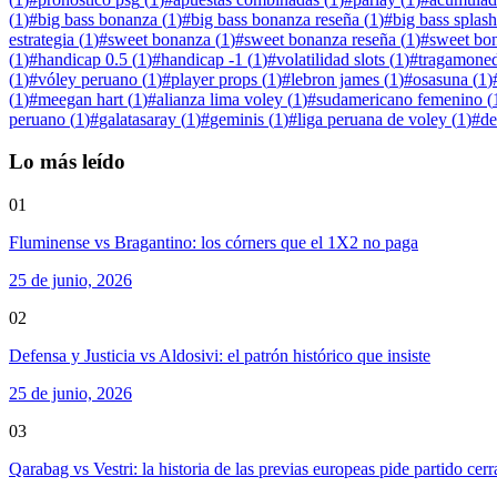
(
1
)
#
big bass bonanza
(
1
)
#
big bass bonanza reseña
(
1
)
#
big bass splash
estrategia
(
1
)
#
sweet bonanza
(
1
)
#
sweet bonanza reseña
(
1
)
#
sweet bon
(
1
)
#
handicap 0.5
(
1
)
#
handicap -1
(
1
)
#
volatilidad slots
(
1
)
#
tragamoned
(
1
)
#
vóley peruano
(
1
)
#
player props
(
1
)
#
lebron james
(
1
)
#
osasuna
(
1
)
(
1
)
#
meegan hart
(
1
)
#
alianza lima voley
(
1
)
#
sudamericano femenino
(
peruano
(
1
)
#
galatasaray
(
1
)
#
geminis
(
1
)
#
liga peruana de voley
(
1
)
#
de
Lo más leído
01
Fluminense vs Bragantino: los córners que el 1X2 no paga
25 de junio, 2026
02
Defensa y Justicia vs Aldosivi: el patrón histórico que insiste
25 de junio, 2026
03
Qarabag vs Vestri: la historia de las previas europeas pide partido cer