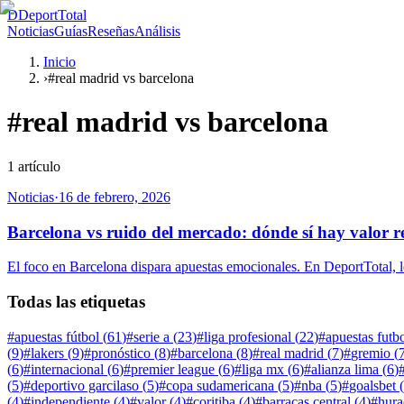
D
DeportTotal
Noticias
Guías
Reseñas
Análisis
Inicio
›
#real madrid vs barcelona
#
real madrid vs barcelona
1
artículo
Noticias
·
16 de febrero, 2026
Barcelona vs ruido del mercado: dónde sí hay valor r
El foco en Barcelona dispara apuestas emocionales. En DeportTotal, 
Todas las etiquetas
#
apuestas fútbol
(
61
)
#
serie a
(
23
)
#
liga profesional
(
22
)
#
apuestas futb
(
9
)
#
lakers
(
9
)
#
pronóstico
(
8
)
#
barcelona
(
8
)
#
real madrid
(
7
)
#
gremio
(
(
6
)
#
internacional
(
6
)
#
premier league
(
6
)
#
liga mx
(
6
)
#
alianza lima
(
6
)
(
5
)
#
deportivo garcilaso
(
5
)
#
copa sudamericana
(
5
)
#
nba
(
5
)
#
goalsbet
(
(
4
)
#
independiente
(
4
)
#
valor
(
4
)
#
coritiba
(
4
)
#
barracas central
(
4
)
#
hura