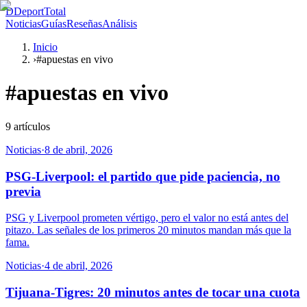
D
DeportTotal
Noticias
Guías
Reseñas
Análisis
Inicio
›
#apuestas en vivo
#
apuestas en vivo
9
artículos
Noticias
·
8 de abril, 2026
PSG-Liverpool: el partido que pide paciencia, no
previa
PSG y Liverpool prometen vértigo, pero el valor no está antes del
pitazo. Las señales de los primeros 20 minutos mandan más que la
fama.
Noticias
·
4 de abril, 2026
Tijuana-Tigres: 20 minutos antes de tocar una cuota