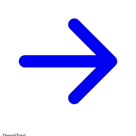
DeportTotal