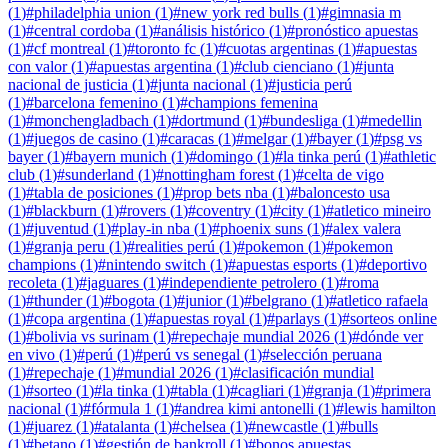
(
1
)
#
philadelphia union
(
1
)
#
new york red bulls
(
1
)
#
gimnasia m
(
1
)
#
central cordoba
(
1
)
#
análisis histórico
(
1
)
#
pronóstico apuestas
(
1
)
#
cf montreal
(
1
)
#
toronto fc
(
1
)
#
cuotas argentinas
(
1
)
#
apuestas
con valor
(
1
)
#
apuestas argentina
(
1
)
#
club cienciano
(
1
)
#
junta
nacional de justicia
(
1
)
#
junta nacional
(
1
)
#
justicia perú
(
1
)
#
barcelona femenino
(
1
)
#
champions femenina
(
1
)
#
monchengladbach
(
1
)
#
dortmund
(
1
)
#
bundesliga
(
1
)
#
medellin
(
1
)
#
juegos de casino
(
1
)
#
caracas
(
1
)
#
melgar
(
1
)
#
bayer
(
1
)
#
psg vs
bayer
(
1
)
#
bayern munich
(
1
)
#
domingo
(
1
)
#
la tinka perú
(
1
)
#
athletic
club
(
1
)
#
sunderland
(
1
)
#
nottingham forest
(
1
)
#
celta de vigo
(
1
)
#
tabla de posiciones
(
1
)
#
prop bets nba
(
1
)
#
baloncesto usa
(
1
)
#
blackburn
(
1
)
#
rovers
(
1
)
#
coventry
(
1
)
#
city
(
1
)
#
atletico mineiro
(
1
)
#
juventud
(
1
)
#
play-in nba
(
1
)
#
phoenix suns
(
1
)
#
alex valera
(
1
)
#
granja peru
(
1
)
#
realities perú
(
1
)
#
pokemon
(
1
)
#
pokemon
champions
(
1
)
#
nintendo switch
(
1
)
#
apuestas esports
(
1
)
#
deportivo
recoleta
(
1
)
#
jaguares
(
1
)
#
independiente petrolero
(
1
)
#
roma
(
1
)
#
thunder
(
1
)
#
bogota
(
1
)
#
junior
(
1
)
#
belgrano
(
1
)
#
atletico rafaela
(
1
)
#
copa argentina
(
1
)
#
apuestas royal
(
1
)
#
parlays
(
1
)
#
sorteos online
(
1
)
#
bolivia vs surinam
(
1
)
#
repechaje mundial 2026
(
1
)
#
dónde ver
en vivo
(
1
)
#
perú
(
1
)
#
perú vs senegal
(
1
)
#
selección peruana
(
1
)
#
repechaje
(
1
)
#
mundial 2026
(
1
)
#
clasificación mundial
(
1
)
#
sorteo
(
1
)
#
la tinka
(
1
)
#
tabla
(
1
)
#
cagliari
(
1
)
#
granja
(
1
)
#
primera
nacional
(
1
)
#
fórmula 1
(
1
)
#
andrea kimi antonelli
(
1
)
#
lewis hamilton
(
1
)
#
juarez
(
1
)
#
atalanta
(
1
)
#
chelsea
(
1
)
#
newcastle
(
1
)
#
bulls
(
1
)
#
betano
(
1
)
#
gestión de bankroll
(
1
)
#
bonos apuestas