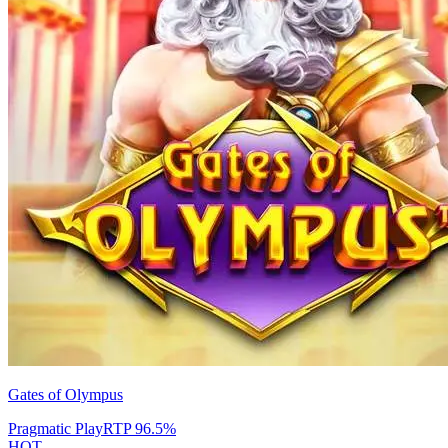
Gates of Olympus
Pragmatic Play
RTP
96.5
%
HOT