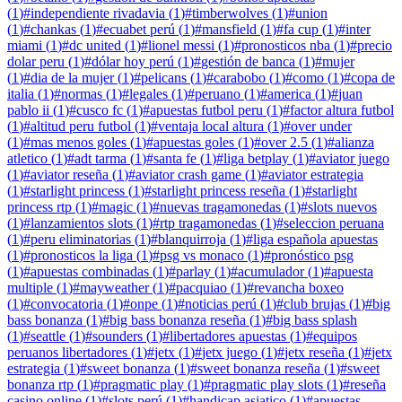
(
1
)
#
independiente rivadavia
(
1
)
#
timberwolves
(
1
)
#
union
(
1
)
#
chankas
(
1
)
#
ecuabet perú
(
1
)
#
mansfield
(
1
)
#
fa cup
(
1
)
#
inter
miami
(
1
)
#
dc united
(
1
)
#
lionel messi
(
1
)
#
pronosticos nba
(
1
)
#
precio
dolar peru
(
1
)
#
dólar hoy perú
(
1
)
#
gestión de banca
(
1
)
#
mujer
(
1
)
#
dia de la mujer
(
1
)
#
pelicans
(
1
)
#
carabobo
(
1
)
#
como
(
1
)
#
copa de
italia
(
1
)
#
normas
(
1
)
#
legales
(
1
)
#
peruano
(
1
)
#
america
(
1
)
#
juan
pablo ii
(
1
)
#
cusco fc
(
1
)
#
apuestas futbol peru
(
1
)
#
factor altura futbol
(
1
)
#
altitud peru futbol
(
1
)
#
ventaja local altura
(
1
)
#
over under
(
1
)
#
mas menos goles
(
1
)
#
apuestas goles
(
1
)
#
over 2.5
(
1
)
#
alianza
atletico
(
1
)
#
adt tarma
(
1
)
#
santa fe
(
1
)
#
liga betplay
(
1
)
#
aviator juego
(
1
)
#
aviator reseña
(
1
)
#
aviator crash game
(
1
)
#
aviator estrategia
(
1
)
#
starlight princess
(
1
)
#
starlight princess reseña
(
1
)
#
starlight
princess rtp
(
1
)
#
magic
(
1
)
#
nuevas tragamonedas
(
1
)
#
slots nuevos
(
1
)
#
lanzamientos slots
(
1
)
#
rtp tragamonedas
(
1
)
#
seleccion peruana
(
1
)
#
peru eliminatorias
(
1
)
#
blanquirroja
(
1
)
#
liga española apuestas
(
1
)
#
pronosticos la liga
(
1
)
#
psg vs monaco
(
1
)
#
pronóstico psg
(
1
)
#
apuestas combinadas
(
1
)
#
parlay
(
1
)
#
acumulador
(
1
)
#
apuesta
multiple
(
1
)
#
mayweather
(
1
)
#
pacquiao
(
1
)
#
revancha boxeo
(
1
)
#
convocatoria
(
1
)
#
onpe
(
1
)
#
noticias perú
(
1
)
#
club brujas
(
1
)
#
big
bass bonanza
(
1
)
#
big bass bonanza reseña
(
1
)
#
big bass splash
(
1
)
#
seattle
(
1
)
#
sounders
(
1
)
#
libertadores apuestas
(
1
)
#
equipos
peruanos libertadores
(
1
)
#
jetx
(
1
)
#
jetx juego
(
1
)
#
jetx reseña
(
1
)
#
jetx
estrategia
(
1
)
#
sweet bonanza
(
1
)
#
sweet bonanza reseña
(
1
)
#
sweet
bonanza rtp
(
1
)
#
pragmatic play
(
1
)
#
pragmatic play slots
(
1
)
#
reseña
casino online
(
1
)
#
slots perú
(
1
)
#
handicap asiatico
(
1
)
#
apuestas