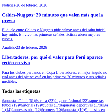
Noticias
·
26 de febrero, 2026
Celtics-Nuggets: 20 minutos que valen más que la
previa
El duelo entre Celtics y Nuggets pide calma: antes del salto inicial
hay ruido. En vivo, las primeras señales tácticas abren mejores
cuotas.
Análisis
·
23 de febrero, 2026
Libertadores: por qué el valor para Perú aparece
recién en vivo
Para los clubes peruanos en Copa Libertadores, el mejor ángulo no
está antes del pitazo: está en los primeros 20 minutos y sus señales
medibles.
Todas las etiquetas
#
apuestas fútbol
(
61
)
#
serie a
(
23
)
#
liga profesional
(
22
)
#
apuestas
futbol
(
19
)
#
historial
(
19
)
#
cuotas
(
17
)
#
apuestas deportivas
(
17
)
#
liga
1
(
14
)
#
apuestas nba
(
12
)
#
corners
(
10
)
#
apuestas
(
10
)
#
apuestas en