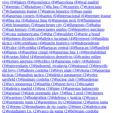
vivo
(
9
)
#
lakers
(
9
)
#
pronóstico
(
8
)
#
barcelona
(
8
)
#
real madrid
(
7
)
#
gremio
(
7
)
#
botafogo
(
7
)
#
la liga
(
7
)
#
cruzeiro
(
7
)
#
cienciano
(
7
)
#
champions league
(
7
)
#
patron historico
(
6
)
#
sao paulo
(
6
)
#
apuestas corners
(
6
)
#
santos
(
6
)
#
internacional
(
6
)
#
premier league
(
6
)
#
liga mx
(
6
)
#
alianza lima
(
6
)
#
apuestas perú
(
6
)
#
fluminense
(
5
)
#
rb bragantino
(
5
)
#
manchester city
(
5
)
#
flamengo
(
5
)
#
bahia
(
5
)
#
san lorenzo
(
5
)
#
comerciantes unidos
(
5
)
#
deportivo garcilaso
(
5
)
#
copa sudamericana
(
5
)
#
nba
(
5
)
#
goalsbet
(
5
)
#
serie a brasil
(
4
)
#
primera división
(
4
)
#
atletico tucuman
(
4
)
#
liverpool
(
4
)
#
análisis
táctico
(
4
)
#
corinthians
(
4
)
#
patrón histórico
(
4
)
#
independiente
(
4
)
#
valor
(
4
)
#
coritiba
(
4
)
#
barracas central
(
4
)
#
huracan
(
4
)
#
banfield
(
4
)
#
lanus
(
4
)
#
sporting cristal
(
4
)
#
apuestas liga 1
(
4
)
#
probabilidad
(
4
)
#
cuotas fútbol
(
4
)
#
pronósticos deportivos
(
4
)
#
casino online
(
4
)
#
torneo apertura
(
4
)
#
celtics
(
4
)
#
apuestas voley
(
4
)
#
aldosivi
(
3
)
#
universitario
(
3
)
#
independ. rivadavia
(
3
)
#
mirassol
(
3
)
#
newells
old boys
(
3
)
#
talleres cordoba
(
3
)
#
river plate
(
3
)
#
vitoria
(
3
)
#
apuestas
tácticas
(
3
)
#
analisis tactico
(
3
)
#
atletico paranaense
(
3
)
#
velez
sarsfield
(
3
)
#
instituto cordoba
(
3
)
#
racing club
(
3
)
#
brasileirao
(
3
)
#
ucv moquegua
(
3
)
#
puebla
(
3
)
#
sport boys
(
3
)
#
ecuabet
(
3
)
#
atletico madrid
(
3
)
#
psg
(
3
)
#
inter
(
3
)
#
apuestas baloncesto
(
3
)
#
arsenal
(
3
)
#
slots pragmatic play
(
3
)
#
liga 1 perú
(
3
)
#
clippers
(
3
)
#
warriors
(
3
)
#
bodø/glimt
(
3
)
#
defensa y justicia
(
2
)
#
cusco
(
2
)
#
sarmiento junin
(
2
)
#
argentinos jrs
(
2
)
#
platense
(
2
)
#
union santa
fe
(
2
)
#
remo
(
2
)
#
estudiantes de rio cuarto
(
2
)
#
tigre
(
2
)
#
atletico-mg
(
2
)
#
estudiantes l.p.
(
2
)
#
vasco da gama
(
2
)
#
belgrano cordoba