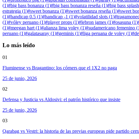
(
1
)
#
big bass bonanza
(
1
)
#
big bass bonanza reseña
(
1
)
#
big bass splash
estrategia
(
1
)
#
sweet bonanza
(
1
)
#
sweet bonanza reseña
(
1
)
#
sweet bon
(
1
)
#
handicap 0.5
(
1
)
#
handicap -1
(
1
)
#
volatilidad slots
(
1
)
#
tragamoned
(
1
)
#
vóley peruano
(
1
)
#
player props
(
1
)
#
lebron james
(
1
)
#
osasuna
(
1
)
(
1
)
#
meegan hart
(
1
)
#
alianza lima voley
(
1
)
#
sudamericano femenino
(
peruano
(
1
)
#
galatasaray
(
1
)
#
geminis
(
1
)
#
liga peruana de voley
(
1
)
#
de
Lo más leído
01
Fluminense vs Bragantino: los córners que el 1X2 no paga
25 de junio, 2026
02
Defensa y Justicia vs Aldosivi: el patrón histórico que insiste
25 de junio, 2026
03
Qarabag vs Vestri: la historia de las previas europeas pide partido cer