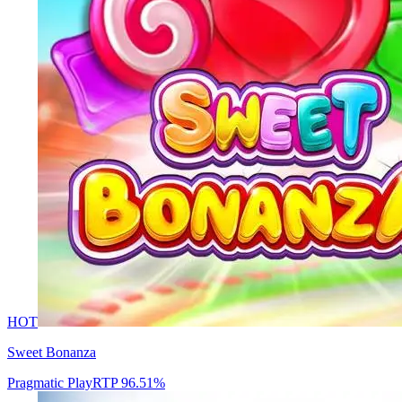
HOT
Sweet Bonanza
Pragmatic Play
RTP
96.51
%