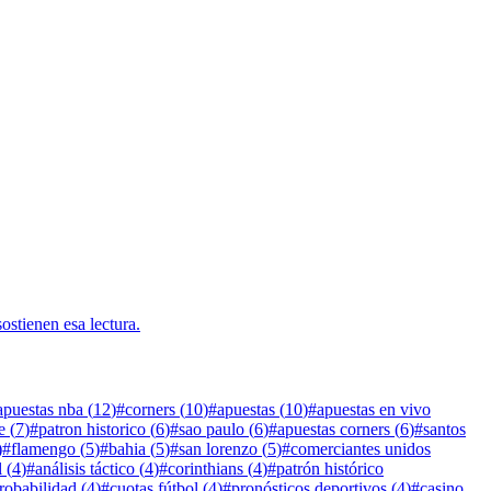
ostienen esa lectura.
apuestas nba
(
12
)
#
corners
(
10
)
#
apuestas
(
10
)
#
apuestas en vivo
e
(
7
)
#
patron historico
(
6
)
#
sao paulo
(
6
)
#
apuestas corners
(
6
)
#
santos
)
#
flamengo
(
5
)
#
bahia
(
5
)
#
san lorenzo
(
5
)
#
comerciantes unidos
l
(
4
)
#
análisis táctico
(
4
)
#
corinthians
(
4
)
#
patrón histórico
robabilidad
(
4
)
#
cuotas fútbol
(
4
)
#
pronósticos deportivos
(
4
)
#
casino