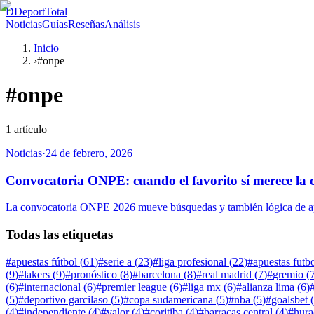
D
DeportTotal
Noticias
Guías
Reseñas
Análisis
Inicio
›
#onpe
#
onpe
1
artículo
Noticias
·
24 de febrero, 2026
Convocatoria ONPE: cuando el favorito sí merece la 
La convocatoria ONPE 2026 mueve búsquedas y también lógica de apuesta
Todas las etiquetas
#
apuestas fútbol
(
61
)
#
serie a
(
23
)
#
liga profesional
(
22
)
#
apuestas futb
(
9
)
#
lakers
(
9
)
#
pronóstico
(
8
)
#
barcelona
(
8
)
#
real madrid
(
7
)
#
gremio
(
(
6
)
#
internacional
(
6
)
#
premier league
(
6
)
#
liga mx
(
6
)
#
alianza lima
(
6
)
(
5
)
#
deportivo garcilaso
(
5
)
#
copa sudamericana
(
5
)
#
nba
(
5
)
#
goalsbet
(
(
4
)
#
independiente
(
4
)
#
valor
(
4
)
#
coritiba
(
4
)
#
barracas central
(
4
)
#
hura