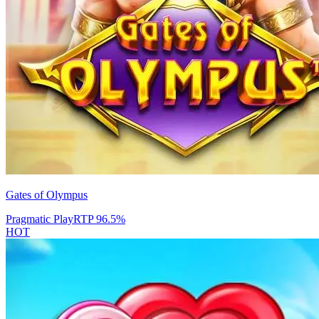
Gates of Olympus
Pragmatic Play
RTP
96.5
%
HOT