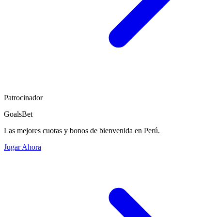
Patrocinador
GoalsBet
Las mejores cuotas y bonos de bienvenida en Perú.
Jugar Ahora