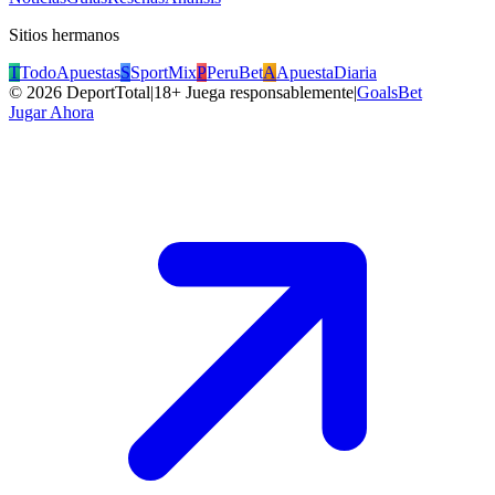
Sitios hermanos
T
TodoApuestas
S
SportMix
P
PeruBet
A
ApuestaDiaria
©
2026
DeportTotal
|
18+ Juega responsablemente
|
GoalsBet
Jugar Ahora