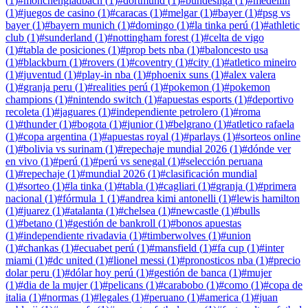
(
1
)
#
monchengladbach
(
1
)
#
dortmund
(
1
)
#
bundesliga
(
1
)
#
medellin
(
1
)
#
juegos de casino
(
1
)
#
caracas
(
1
)
#
melgar
(
1
)
#
bayer
(
1
)
#
psg vs
bayer
(
1
)
#
bayern munich
(
1
)
#
domingo
(
1
)
#
la tinka perú
(
1
)
#
athletic
club
(
1
)
#
sunderland
(
1
)
#
nottingham forest
(
1
)
#
celta de vigo
(
1
)
#
tabla de posiciones
(
1
)
#
prop bets nba
(
1
)
#
baloncesto usa
(
1
)
#
blackburn
(
1
)
#
rovers
(
1
)
#
coventry
(
1
)
#
city
(
1
)
#
atletico mineiro
(
1
)
#
juventud
(
1
)
#
play-in nba
(
1
)
#
phoenix suns
(
1
)
#
alex valera
(
1
)
#
granja peru
(
1
)
#
realities perú
(
1
)
#
pokemon
(
1
)
#
pokemon
champions
(
1
)
#
nintendo switch
(
1
)
#
apuestas esports
(
1
)
#
deportivo
recoleta
(
1
)
#
jaguares
(
1
)
#
independiente petrolero
(
1
)
#
roma
(
1
)
#
thunder
(
1
)
#
bogota
(
1
)
#
junior
(
1
)
#
belgrano
(
1
)
#
atletico rafaela
(
1
)
#
copa argentina
(
1
)
#
apuestas royal
(
1
)
#
parlays
(
1
)
#
sorteos online
(
1
)
#
bolivia vs surinam
(
1
)
#
repechaje mundial 2026
(
1
)
#
dónde ver
en vivo
(
1
)
#
perú
(
1
)
#
perú vs senegal
(
1
)
#
selección peruana
(
1
)
#
repechaje
(
1
)
#
mundial 2026
(
1
)
#
clasificación mundial
(
1
)
#
sorteo
(
1
)
#
la tinka
(
1
)
#
tabla
(
1
)
#
cagliari
(
1
)
#
granja
(
1
)
#
primera
nacional
(
1
)
#
fórmula 1
(
1
)
#
andrea kimi antonelli
(
1
)
#
lewis hamilton
(
1
)
#
juarez
(
1
)
#
atalanta
(
1
)
#
chelsea
(
1
)
#
newcastle
(
1
)
#
bulls
(
1
)
#
betano
(
1
)
#
gestión de bankroll
(
1
)
#
bonos apuestas
(
1
)
#
independiente rivadavia
(
1
)
#
timberwolves
(
1
)
#
union
(
1
)
#
chankas
(
1
)
#
ecuabet perú
(
1
)
#
mansfield
(
1
)
#
fa cup
(
1
)
#
inter
miami
(
1
)
#
dc united
(
1
)
#
lionel messi
(
1
)
#
pronosticos nba
(
1
)
#
precio
dolar peru
(
1
)
#
dólar hoy perú
(
1
)
#
gestión de banca
(
1
)
#
mujer
(
1
)
#
dia de la mujer
(
1
)
#
pelicans
(
1
)
#
carabobo
(
1
)
#
como
(
1
)
#
copa de
italia
(
1
)
#
normas
(
1
)
#
legales
(
1
)
#
peruano
(
1
)
#
america
(
1
)
#
juan