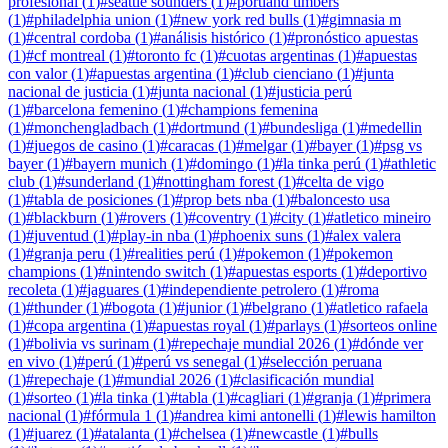
profesional
(
1
)
#
seattle sounders
(
1
)
#
portland timbers
(
1
)
#
philadelphia union
(
1
)
#
new york red bulls
(
1
)
#
gimnasia m
(
1
)
#
central cordoba
(
1
)
#
análisis histórico
(
1
)
#
pronóstico apuestas
(
1
)
#
cf montreal
(
1
)
#
toronto fc
(
1
)
#
cuotas argentinas
(
1
)
#
apuestas
con valor
(
1
)
#
apuestas argentina
(
1
)
#
club cienciano
(
1
)
#
junta
nacional de justicia
(
1
)
#
junta nacional
(
1
)
#
justicia perú
(
1
)
#
barcelona femenino
(
1
)
#
champions femenina
(
1
)
#
monchengladbach
(
1
)
#
dortmund
(
1
)
#
bundesliga
(
1
)
#
medellin
(
1
)
#
juegos de casino
(
1
)
#
caracas
(
1
)
#
melgar
(
1
)
#
bayer
(
1
)
#
psg vs
bayer
(
1
)
#
bayern munich
(
1
)
#
domingo
(
1
)
#
la tinka perú
(
1
)
#
athletic
club
(
1
)
#
sunderland
(
1
)
#
nottingham forest
(
1
)
#
celta de vigo
(
1
)
#
tabla de posiciones
(
1
)
#
prop bets nba
(
1
)
#
baloncesto usa
(
1
)
#
blackburn
(
1
)
#
rovers
(
1
)
#
coventry
(
1
)
#
city
(
1
)
#
atletico mineiro
(
1
)
#
juventud
(
1
)
#
play-in nba
(
1
)
#
phoenix suns
(
1
)
#
alex valera
(
1
)
#
granja peru
(
1
)
#
realities perú
(
1
)
#
pokemon
(
1
)
#
pokemon
champions
(
1
)
#
nintendo switch
(
1
)
#
apuestas esports
(
1
)
#
deportivo
recoleta
(
1
)
#
jaguares
(
1
)
#
independiente petrolero
(
1
)
#
roma
(
1
)
#
thunder
(
1
)
#
bogota
(
1
)
#
junior
(
1
)
#
belgrano
(
1
)
#
atletico rafaela
(
1
)
#
copa argentina
(
1
)
#
apuestas royal
(
1
)
#
parlays
(
1
)
#
sorteos online
(
1
)
#
bolivia vs surinam
(
1
)
#
repechaje mundial 2026
(
1
)
#
dónde ver
en vivo
(
1
)
#
perú
(
1
)
#
perú vs senegal
(
1
)
#
selección peruana
(
1
)
#
repechaje
(
1
)
#
mundial 2026
(
1
)
#
clasificación mundial
(
1
)
#
sorteo
(
1
)
#
la tinka
(
1
)
#
tabla
(
1
)
#
cagliari
(
1
)
#
granja
(
1
)
#
primera
nacional
(
1
)
#
fórmula 1
(
1
)
#
andrea kimi antonelli
(
1
)
#
lewis hamilton
(
1
)
#
juarez
(
1
)
#
atalanta
(
1
)
#
chelsea
(
1
)
#
newcastle
(
1
)
#
bulls