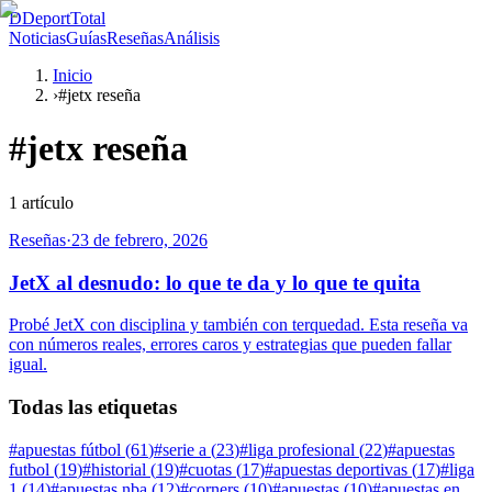
D
DeportTotal
Noticias
Guías
Reseñas
Análisis
Inicio
›
#jetx reseña
#
jetx reseña
1
artículo
Reseñas
·
23 de febrero, 2026
JetX al desnudo: lo que te da y lo que te quita
Probé JetX con disciplina y también con terquedad. Esta reseña va
con números reales, errores caros y estrategias que pueden fallar
igual.
Todas las etiquetas
#
apuestas fútbol
(
61
)
#
serie a
(
23
)
#
liga profesional
(
22
)
#
apuestas
futbol
(
19
)
#
historial
(
19
)
#
cuotas
(
17
)
#
apuestas deportivas
(
17
)
#
liga
1
(
14
)
#
apuestas nba
(
12
)
#
corners
(
10
)
#
apuestas
(
10
)
#
apuestas en