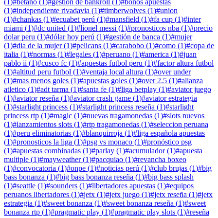
(
1
)
#
betano
(
1
)
#
gestión de bankroll
(
1
)
#
bonos apuestas
(
1
)
#
independiente rivadavia
(
1
)
#
timberwolves
(
1
)
#
union
(
1
)
#
chankas
(
1
)
#
ecuabet perú
(
1
)
#
mansfield
(
1
)
#
fa cup
(
1
)
#
inter
miami
(
1
)
#
dc united
(
1
)
#
lionel messi
(
1
)
#
pronosticos nba
(
1
)
#
precio
dolar peru
(
1
)
#
dólar hoy perú
(
1
)
#
gestión de banca
(
1
)
#
mujer
(
1
)
#
dia de la mujer
(
1
)
#
pelicans
(
1
)
#
carabobo
(
1
)
#
como
(
1
)
#
copa de
italia
(
1
)
#
normas
(
1
)
#
legales
(
1
)
#
peruano
(
1
)
#
america
(
1
)
#
juan
pablo ii
(
1
)
#
cusco fc
(
1
)
#
apuestas futbol peru
(
1
)
#
factor altura futbol
(
1
)
#
altitud peru futbol
(
1
)
#
ventaja local altura
(
1
)
#
over under
(
1
)
#
mas menos goles
(
1
)
#
apuestas goles
(
1
)
#
over 2.5
(
1
)
#
alianza
atletico
(
1
)
#
adt tarma
(
1
)
#
santa fe
(
1
)
#
liga betplay
(
1
)
#
aviator juego
(
1
)
#
aviator reseña
(
1
)
#
aviator crash game
(
1
)
#
aviator estrategia
(
1
)
#
starlight princess
(
1
)
#
starlight princess reseña
(
1
)
#
starlight
princess rtp
(
1
)
#
magic
(
1
)
#
nuevas tragamonedas
(
1
)
#
slots nuevos
(
1
)
#
lanzamientos slots
(
1
)
#
rtp tragamonedas
(
1
)
#
seleccion peruana
(
1
)
#
peru eliminatorias
(
1
)
#
blanquirroja
(
1
)
#
liga española apuestas
(
1
)
#
pronosticos la liga
(
1
)
#
psg vs monaco
(
1
)
#
pronóstico psg
(
1
)
#
apuestas combinadas
(
1
)
#
parlay
(
1
)
#
acumulador
(
1
)
#
apuesta
multiple
(
1
)
#
mayweather
(
1
)
#
pacquiao
(
1
)
#
revancha boxeo
(
1
)
#
convocatoria
(
1
)
#
onpe
(
1
)
#
noticias perú
(
1
)
#
club brujas
(
1
)
#
big
bass bonanza
(
1
)
#
big bass bonanza reseña
(
1
)
#
big bass splash
(
1
)
#
seattle
(
1
)
#
sounders
(
1
)
#
libertadores apuestas
(
1
)
#
equipos
peruanos libertadores
(
1
)
#
jetx
(
1
)
#
jetx juego
(
1
)
#
jetx reseña
(
1
)
#
jetx
estrategia
(
1
)
#
sweet bonanza
(
1
)
#
sweet bonanza reseña
(
1
)
#
sweet
bonanza rtp
(
1
)
#
pragmatic play
(
1
)
#
pragmatic play slots
(
1
)
#
reseña