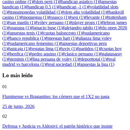
casino online
(
1
)
#
slots perú
(
1
)
#
handicap asiatico
(
1
)
#
apuestas
handicap
(
1
)
#
handicap 0.5
(
1
)
#
handicap -1
(
1
)
#
volatilidad slots
(
1
)
#
tragamonedas volatilidad
(
1
)
#
slots alta volatilidad
(
1
)
#
bankroll
casino
(
1
)
#
moquegua
(
1
)
#
osasco
(
1
)
#
sesi
(
1
)
#
levante
(
1
)
#
tottenham
(
1
)
#
san martín
(
1
)
#
vóley peruano
(
1
)
#
player props
(
1
)
#
lebron james
(
1
)
#
osasuna
(
1
)
#
ignacio buse
(
1
)
#
alejandro tabilo
(
1
)
#
río open 2026
(
1
)
#
apuestas tenis
(
1
)
#
cuotas baloncesto
(
1
)
#
sudamericano
(
1
)
#
banco republica
(
1
)
#
meegan hart
(
1
)
#
alianza lima voley
(
1
)
#
sudamericano femenino
(
1
)
#
apuestas deportivas peru
(
1
)
#
unicaja
(
1
)
#
regatas lima
(
1
)
#
uviv
(
1
)
#
partidos
(
1
)
#
cuotas hoy
(
1
)
#
benfica
(
1
)
#
pedro aquino
(
1
)
#
clasico peruano
(
1
)
#
galatasaray
(
1
)
#
geminis
(
1
)
#
liga peruana de voley
(
1
)
#
deporttotal
(
1
)
#
real
madrid vs barcelona
(
1
)
#
real sociedad
(
1
)
#
apuestas la liga
(
1
)
Lo más leído
01
Fluminense vs Bragantino: los córners que el 1X2 no paga
25 de junio, 2026
02
Defensa y Justicia vs Aldosivi: el patrón histórico que insiste