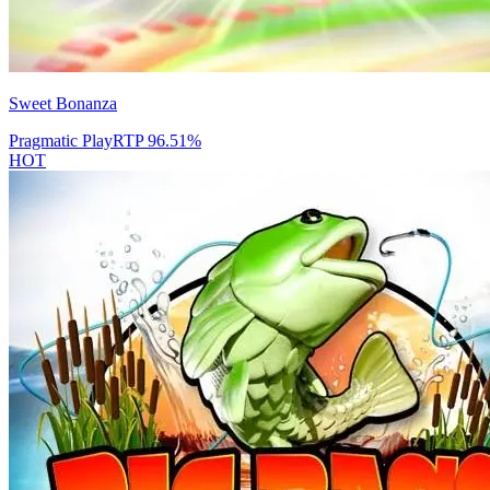
Sweet Bonanza
Pragmatic Play
RTP
96.51
%
HOT