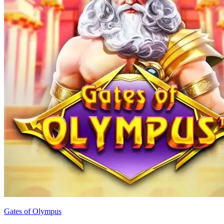
Gates of Olympus