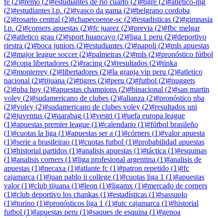
fe
(
2
)
#
remo
(
2
)
#
estudiantes de rio cuarto
(
2
)
#
tigre
(
2
)
#
atletico-mg
(
2
)
#
estudiantes l.p.
(
2
)
#
vasco da gama
(
2
)
#
belgrano cordoba
(
2
)
#
rosario central
(
2
)
#
chapecoense-sc
(
2
)
#
estadisticas
(
2
)
#
gimnasia
l.p.
(
2
)
#
corners apuestas
(
2
)
#
fc juarez
(
2
)
#
previa
(
2
)
#
fbc melgar
(
2
)
#
atletico grau
(
2
)
#
sport huancayo
(
2
)
#
liga 1 peru
(
2
)
#
deportivo
riestra
(
2
)
#
boca juniors
(
2
)
#
estudiantes
(
2
)
#
napoli
(
2
)
#
mls apuestas
(
2
)
#
major league soccer
(
2
)
#
palmeiras
(
2
)
#
mls
(
2
)
#
pronóstico fútbol
(
2
)
#
copa libertadores
(
2
)
#
racing
(
2
)
#
resultados
(
2
)
#
tinka
(
2
)
#
monterrey
(
2
)
#
libertadores
(
2
)
#
la granja vip peru
(
2
)
#
atletico
nacional
(
2
)
#
tijuana
(
2
)
#
tigres
(
2
)
#
peru
(
2
)
#
futbol
(
2
)
#
nuggets
(
2
)
#
nba hoy
(
2
)
#
apuestas champions
(
2
)
#
binacional
(
2
)
#
san martin
voley
(
2
)
#
sudamericano de clubes
(
2
)
#
alianza
(
2
)
#
pronóstico nba
(
2
)
#
voley
(
2
)
#
sudamericano de clubes voley
(
2
)
#
resultados uni
(
2
)
#
juventus
(
2
)
#
qarabag
(
1
)
#
vestri
(
1
)
#
uefa europa league
(
1
)
#
apuestas premier league
(
1
)
#
calendario
(
1
)
#
fútbol brasileño
(
1
)
#
cuotas la liga
(
1
)
#
apuestas ser a
(
1
)
#
córners
(
1
)
#
valor apuesta
(
1
)
#
serie a brasileirao
(
1
)
#
cuotas futbol
(
1
)
#
probabilidad apuestas
(
1
)
#
historial partidos
(
1
)
#
analisis apuestas
(
1
)
#
táctica
(
1
)
#
esquinas
(
1
)
#
analisis corners
(
1
)
#
liga profesional argentina
(
1
)
#
analisis de
apuestas
(
1
)
#
necaxa
(
1
)
#
atlante fc
(
1
)
#
patron repetido
(
1
)
#
fc
cajamarca
(
1
)
#
juan pablo ii college
(
1
)
#
cuotas liga 1
(
1
)
#
apuestas
valor
(
1
)
#
club tijuana
(
1
)
#
leon
(
1
)
#
ligamx
(
1
)
#
mercado de corners
(
1
)
#
club deportivo los chankas
(
1
)
#
estadísticas
(
1
)
#
sassuolo
(
1
)
#
torino
(
1
)
#
pronósticos liga 1
(
1
)
#
utc cajamarca
(
1
)
#
historial
futbol
(
1
)
#
apuestas peru
(
1
)
#
saques de esquina
(
1
)
#
genoa