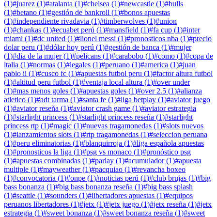
(
1
)
#
juarez
(
1
)
#
atalanta
(
1
)
#
chelsea
(
1
)
#
newcastle
(
1
)
#
bulls
(
1
)
#
betano
(
1
)
#
gestión de bankroll
(
1
)
#
bonos apuestas
(
1
)
#
independiente rivadavia
(
1
)
#
timberwolves
(
1
)
#
union
(
1
)
#
chankas
(
1
)
#
ecuabet perú
(
1
)
#
mansfield
(
1
)
#
fa cup
(
1
)
#
inter
miami
(
1
)
#
dc united
(
1
)
#
lionel messi
(
1
)
#
pronosticos nba
(
1
)
#
precio
dolar peru
(
1
)
#
dólar hoy perú
(
1
)
#
gestión de banca
(
1
)
#
mujer
(
1
)
#
dia de la mujer
(
1
)
#
pelicans
(
1
)
#
carabobo
(
1
)
#
como
(
1
)
#
copa de
italia
(
1
)
#
normas
(
1
)
#
legales
(
1
)
#
peruano
(
1
)
#
america
(
1
)
#
juan
pablo ii
(
1
)
#
cusco fc
(
1
)
#
apuestas futbol peru
(
1
)
#
factor altura futbol
(
1
)
#
altitud peru futbol
(
1
)
#
ventaja local altura
(
1
)
#
over under
(
1
)
#
mas menos goles
(
1
)
#
apuestas goles
(
1
)
#
over 2.5
(
1
)
#
alianza
atletico
(
1
)
#
adt tarma
(
1
)
#
santa fe
(
1
)
#
liga betplay
(
1
)
#
aviator juego
(
1
)
#
aviator reseña
(
1
)
#
aviator crash game
(
1
)
#
aviator estrategia
(
1
)
#
starlight princess
(
1
)
#
starlight princess reseña
(
1
)
#
starlight
princess rtp
(
1
)
#
magic
(
1
)
#
nuevas tragamonedas
(
1
)
#
slots nuevos
(
1
)
#
lanzamientos slots
(
1
)
#
rtp tragamonedas
(
1
)
#
seleccion peruana
(
1
)
#
peru eliminatorias
(
1
)
#
blanquirroja
(
1
)
#
liga española apuestas
(
1
)
#
pronosticos la liga
(
1
)
#
psg vs monaco
(
1
)
#
pronóstico psg
(
1
)
#
apuestas combinadas
(
1
)
#
parlay
(
1
)
#
acumulador
(
1
)
#
apuesta
multiple
(
1
)
#
mayweather
(
1
)
#
pacquiao
(
1
)
#
revancha boxeo
(
1
)
#
convocatoria
(
1
)
#
onpe
(
1
)
#
noticias perú
(
1
)
#
club brujas
(
1
)
#
big
bass bonanza
(
1
)
#
big bass bonanza reseña
(
1
)
#
big bass splash
(
1
)
#
seattle
(
1
)
#
sounders
(
1
)
#
libertadores apuestas
(
1
)
#
equipos
peruanos libertadores
(
1
)
#
jetx
(
1
)
#
jetx juego
(
1
)
#
jetx reseña
(
1
)
#
jetx
estrategia
(
1
)
#
sweet bonanza
(
1
)
#
sweet bonanza reseña
(
1
)
#
sweet