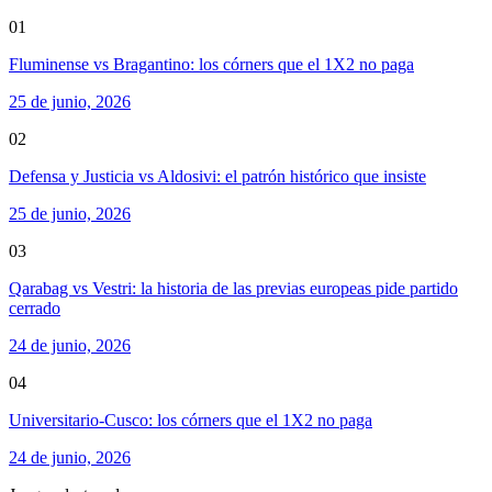
01
Fluminense vs Bragantino: los córners que el 1X2 no paga
25 de junio, 2026
02
Defensa y Justicia vs Aldosivi: el patrón histórico que insiste
25 de junio, 2026
03
Qarabag vs Vestri: la historia de las previas europeas pide partido
cerrado
24 de junio, 2026
04
Universitario-Cusco: los córners que el 1X2 no paga
24 de junio, 2026