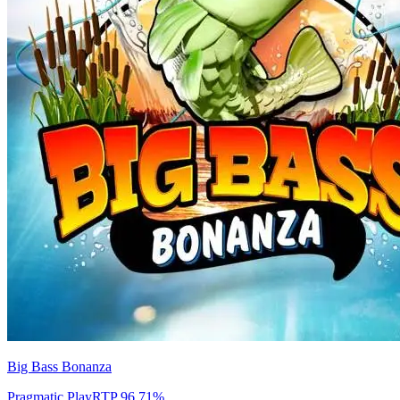
Big Bass Bonanza
Pragmatic Play
RTP
96.71
%