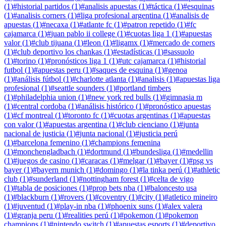
(
1
)
#
historial partidos
(
1
)
#
analisis apuestas
(
1
)
#
táctica
(
1
)
#
esquinas
(
1
)
#
analisis corners
(
1
)
#
liga profesional argentina
(
1
)
#
analisis de
apuestas
(
1
)
#
necaxa
(
1
)
#
atlante fc
(
1
)
#
patron repetido
(
1
)
#
fc
cajamarca
(
1
)
#
juan pablo ii college
(
1
)
#
cuotas liga 1
(
1
)
#
apuestas
valor
(
1
)
#
club tijuana
(
1
)
#
leon
(
1
)
#
ligamx
(
1
)
#
mercado de corners
(
1
)
#
club deportivo los chankas
(
1
)
#
estadísticas
(
1
)
#
sassuolo
(
1
)
#
torino
(
1
)
#
pronósticos liga 1
(
1
)
#
utc cajamarca
(
1
)
#
historial
futbol
(
1
)
#
apuestas peru
(
1
)
#
saques de esquina
(
1
)
#
genoa
(
1
)
#
análisis fútbol
(
1
)
#
charlotte atlanta
(
1
)
#
analisis
(
1
)
#
apuestas liga
profesional
(
1
)
#
seattle sounders
(
1
)
#
portland timbers
(
1
)
#
philadelphia union
(
1
)
#
new york red bulls
(
1
)
#
gimnasia m
(
1
)
#
central cordoba
(
1
)
#
análisis histórico
(
1
)
#
pronóstico apuestas
(
1
)
#
cf montreal
(
1
)
#
toronto fc
(
1
)
#
cuotas argentinas
(
1
)
#
apuestas
con valor
(
1
)
#
apuestas argentina
(
1
)
#
club cienciano
(
1
)
#
junta
nacional de justicia
(
1
)
#
junta nacional
(
1
)
#
justicia perú
(
1
)
#
barcelona femenino
(
1
)
#
champions femenina
(
1
)
#
monchengladbach
(
1
)
#
dortmund
(
1
)
#
bundesliga
(
1
)
#
medellin
(
1
)
#
juegos de casino
(
1
)
#
caracas
(
1
)
#
melgar
(
1
)
#
bayer
(
1
)
#
psg vs
bayer
(
1
)
#
bayern munich
(
1
)
#
domingo
(
1
)
#
la tinka perú
(
1
)
#
athletic
club
(
1
)
#
sunderland
(
1
)
#
nottingham forest
(
1
)
#
celta de vigo
(
1
)
#
tabla de posiciones
(
1
)
#
prop bets nba
(
1
)
#
baloncesto usa
(
1
)
#
blackburn
(
1
)
#
rovers
(
1
)
#
coventry
(
1
)
#
city
(
1
)
#
atletico mineiro
(
1
)
#
juventud
(
1
)
#
play-in nba
(
1
)
#
phoenix suns
(
1
)
#
alex valera
(
1
)
#
granja peru
(
1
)
#
realities perú
(
1
)
#
pokemon
(
1
)
#
pokemon
champions
(
1
)
#
nintendo switch
(
1
)
#
apuestas esports
(
1
)
#
deportivo