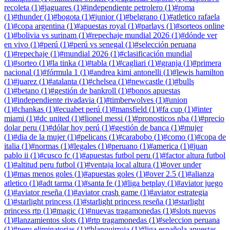
recoleta
(
1
)
#
jaguares
(
1
)
#
independiente petrolero
(
1
)
#
roma
(
1
)
#
thunder
(
1
)
#
bogota
(
1
)
#
junior
(
1
)
#
belgrano
(
1
)
#
atletico rafaela
(
1
)
#
copa argentina
(
1
)
#
apuestas royal
(
1
)
#
parlays
(
1
)
#
sorteos online
(
1
)
#
bolivia vs surinam
(
1
)
#
repechaje mundial 2026
(
1
)
#
dónde ver
en vivo
(
1
)
#
perú
(
1
)
#
perú vs senegal
(
1
)
#
selección peruana
(
1
)
#
repechaje
(
1
)
#
mundial 2026
(
1
)
#
clasificación mundial
(
1
)
#
sorteo
(
1
)
#
la tinka
(
1
)
#
tabla
(
1
)
#
cagliari
(
1
)
#
granja
(
1
)
#
primera
nacional
(
1
)
#
fórmula 1
(
1
)
#
andrea kimi antonelli
(
1
)
#
lewis hamilton
(
1
)
#
juarez
(
1
)
#
atalanta
(
1
)
#
chelsea
(
1
)
#
newcastle
(
1
)
#
bulls
(
1
)
#
betano
(
1
)
#
gestión de bankroll
(
1
)
#
bonos apuestas
(
1
)
#
independiente rivadavia
(
1
)
#
timberwolves
(
1
)
#
union
(
1
)
#
chankas
(
1
)
#
ecuabet perú
(
1
)
#
mansfield
(
1
)
#
fa cup
(
1
)
#
inter
miami
(
1
)
#
dc united
(
1
)
#
lionel messi
(
1
)
#
pronosticos nba
(
1
)
#
precio
dolar peru
(
1
)
#
dólar hoy perú
(
1
)
#
gestión de banca
(
1
)
#
mujer
(
1
)
#
dia de la mujer
(
1
)
#
pelicans
(
1
)
#
carabobo
(
1
)
#
como
(
1
)
#
copa de
italia
(
1
)
#
normas
(
1
)
#
legales
(
1
)
#
peruano
(
1
)
#
america
(
1
)
#
juan
pablo ii
(
1
)
#
cusco fc
(
1
)
#
apuestas futbol peru
(
1
)
#
factor altura futbol
(
1
)
#
altitud peru futbol
(
1
)
#
ventaja local altura
(
1
)
#
over under
(
1
)
#
mas menos goles
(
1
)
#
apuestas goles
(
1
)
#
over 2.5
(
1
)
#
alianza
atletico
(
1
)
#
adt tarma
(
1
)
#
santa fe
(
1
)
#
liga betplay
(
1
)
#
aviator juego
(
1
)
#
aviator reseña
(
1
)
#
aviator crash game
(
1
)
#
aviator estrategia
(
1
)
#
starlight princess
(
1
)
#
starlight princess reseña
(
1
)
#
starlight
princess rtp
(
1
)
#
magic
(
1
)
#
nuevas tragamonedas
(
1
)
#
slots nuevos
(
1
)
#
lanzamientos slots
(
1
)
#
rtp tragamonedas
(
1
)
#
seleccion peruana
(
1
)
#
peru eliminatorias
(
1
)
#
blanquirroja
(
1
)
#
liga española apuestas