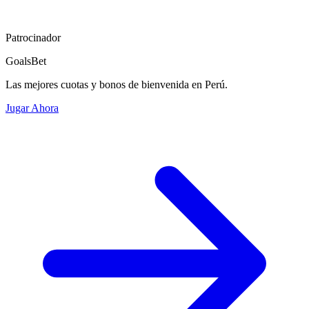
Patrocinador
GoalsBet
Las mejores cuotas y bonos de bienvenida en Perú.
Jugar Ahora