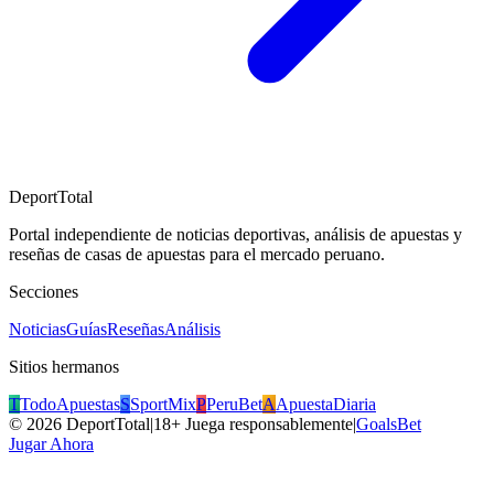
DeportTotal
Portal independiente de noticias deportivas, análisis de apuestas y
reseñas de casas de apuestas para el mercado peruano.
Secciones
Noticias
Guías
Reseñas
Análisis
Sitios hermanos
T
TodoApuestas
S
SportMix
P
PeruBet
A
ApuestaDiaria
©
2026
DeportTotal
|
18+ Juega responsablemente
|
GoalsBet
Jugar Ahora