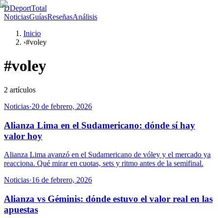
D
DeportTotal
Noticias
Guías
Reseñas
Análisis
Inicio
›
#voley
#
voley
2
artículos
Noticias
·
20 de febrero, 2026
Alianza Lima en el Sudamericano: dónde sí hay
valor hoy
Alianza Lima avanzó en el Sudamericano de vóley y el mercado ya
reacciona. Qué mirar en cuotas, sets y ritmo antes de la semifinal.
Noticias
·
16 de febrero, 2026
Alianza vs Géminis: dónde estuvo el valor real en las
apuestas