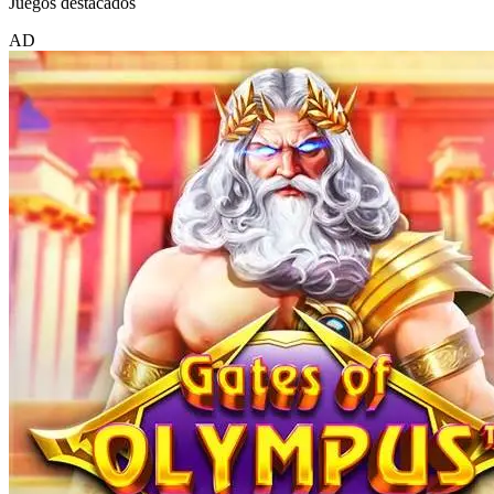
Juegos destacados
AD