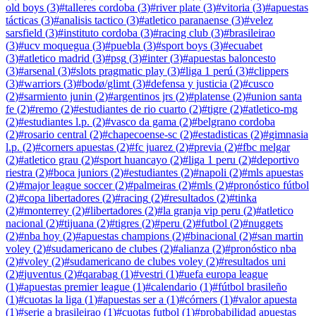
old boys
(
3
)
#
talleres cordoba
(
3
)
#
river plate
(
3
)
#
vitoria
(
3
)
#
apuestas
tácticas
(
3
)
#
analisis tactico
(
3
)
#
atletico paranaense
(
3
)
#
velez
sarsfield
(
3
)
#
instituto cordoba
(
3
)
#
racing club
(
3
)
#
brasileirao
(
3
)
#
ucv moquegua
(
3
)
#
puebla
(
3
)
#
sport boys
(
3
)
#
ecuabet
(
3
)
#
atletico madrid
(
3
)
#
psg
(
3
)
#
inter
(
3
)
#
apuestas baloncesto
(
3
)
#
arsenal
(
3
)
#
slots pragmatic play
(
3
)
#
liga 1 perú
(
3
)
#
clippers
(
3
)
#
warriors
(
3
)
#
bodø/glimt
(
3
)
#
defensa y justicia
(
2
)
#
cusco
(
2
)
#
sarmiento junin
(
2
)
#
argentinos jrs
(
2
)
#
platense
(
2
)
#
union santa
fe
(
2
)
#
remo
(
2
)
#
estudiantes de rio cuarto
(
2
)
#
tigre
(
2
)
#
atletico-mg
(
2
)
#
estudiantes l.p.
(
2
)
#
vasco da gama
(
2
)
#
belgrano cordoba
(
2
)
#
rosario central
(
2
)
#
chapecoense-sc
(
2
)
#
estadisticas
(
2
)
#
gimnasia
l.p.
(
2
)
#
corners apuestas
(
2
)
#
fc juarez
(
2
)
#
previa
(
2
)
#
fbc melgar
(
2
)
#
atletico grau
(
2
)
#
sport huancayo
(
2
)
#
liga 1 peru
(
2
)
#
deportivo
riestra
(
2
)
#
boca juniors
(
2
)
#
estudiantes
(
2
)
#
napoli
(
2
)
#
mls apuestas
(
2
)
#
major league soccer
(
2
)
#
palmeiras
(
2
)
#
mls
(
2
)
#
pronóstico fútbol
(
2
)
#
copa libertadores
(
2
)
#
racing
(
2
)
#
resultados
(
2
)
#
tinka
(
2
)
#
monterrey
(
2
)
#
libertadores
(
2
)
#
la granja vip peru
(
2
)
#
atletico
nacional
(
2
)
#
tijuana
(
2
)
#
tigres
(
2
)
#
peru
(
2
)
#
futbol
(
2
)
#
nuggets
(
2
)
#
nba hoy
(
2
)
#
apuestas champions
(
2
)
#
binacional
(
2
)
#
san martin
voley
(
2
)
#
sudamericano de clubes
(
2
)
#
alianza
(
2
)
#
pronóstico nba
(
2
)
#
voley
(
2
)
#
sudamericano de clubes voley
(
2
)
#
resultados uni
(
2
)
#
juventus
(
2
)
#
qarabag
(
1
)
#
vestri
(
1
)
#
uefa europa league
(
1
)
#
apuestas premier league
(
1
)
#
calendario
(
1
)
#
fútbol brasileño
(
1
)
#
cuotas la liga
(
1
)
#
apuestas ser a
(
1
)
#
córners
(
1
)
#
valor apuesta
(
1
)
#
serie a brasileirao
(
1
)
#
cuotas futbol
(
1
)
#
probabilidad apuestas