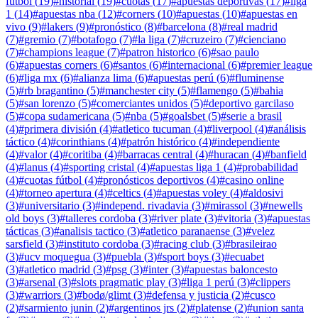
futbol
(
19
)
#
historial
(
19
)
#
cuotas
(
17
)
#
apuestas deportivas
(
17
)
#
liga
1
(
14
)
#
apuestas nba
(
12
)
#
corners
(
10
)
#
apuestas
(
10
)
#
apuestas en
vivo
(
9
)
#
lakers
(
9
)
#
pronóstico
(
8
)
#
barcelona
(
8
)
#
real madrid
(
7
)
#
gremio
(
7
)
#
botafogo
(
7
)
#
la liga
(
7
)
#
cruzeiro
(
7
)
#
cienciano
(
7
)
#
champions league
(
7
)
#
patron historico
(
6
)
#
sao paulo
(
6
)
#
apuestas corners
(
6
)
#
santos
(
6
)
#
internacional
(
6
)
#
premier league
(
6
)
#
liga mx
(
6
)
#
alianza lima
(
6
)
#
apuestas perú
(
6
)
#
fluminense
(
5
)
#
rb bragantino
(
5
)
#
manchester city
(
5
)
#
flamengo
(
5
)
#
bahia
(
5
)
#
san lorenzo
(
5
)
#
comerciantes unidos
(
5
)
#
deportivo garcilaso
(
5
)
#
copa sudamericana
(
5
)
#
nba
(
5
)
#
goalsbet
(
5
)
#
serie a brasil
(
4
)
#
primera división
(
4
)
#
atletico tucuman
(
4
)
#
liverpool
(
4
)
#
análisis
táctico
(
4
)
#
corinthians
(
4
)
#
patrón histórico
(
4
)
#
independiente
(
4
)
#
valor
(
4
)
#
coritiba
(
4
)
#
barracas central
(
4
)
#
huracan
(
4
)
#
banfield
(
4
)
#
lanus
(
4
)
#
sporting cristal
(
4
)
#
apuestas liga 1
(
4
)
#
probabilidad
(
4
)
#
cuotas fútbol
(
4
)
#
pronósticos deportivos
(
4
)
#
casino online
(
4
)
#
torneo apertura
(
4
)
#
celtics
(
4
)
#
apuestas voley
(
4
)
#
aldosivi
(
3
)
#
universitario
(
3
)
#
independ. rivadavia
(
3
)
#
mirassol
(
3
)
#
newells
old boys
(
3
)
#
talleres cordoba
(
3
)
#
river plate
(
3
)
#
vitoria
(
3
)
#
apuestas
tácticas
(
3
)
#
analisis tactico
(
3
)
#
atletico paranaense
(
3
)
#
velez
sarsfield
(
3
)
#
instituto cordoba
(
3
)
#
racing club
(
3
)
#
brasileirao
(
3
)
#
ucv moquegua
(
3
)
#
puebla
(
3
)
#
sport boys
(
3
)
#
ecuabet
(
3
)
#
atletico madrid
(
3
)
#
psg
(
3
)
#
inter
(
3
)
#
apuestas baloncesto
(
3
)
#
arsenal
(
3
)
#
slots pragmatic play
(
3
)
#
liga 1 perú
(
3
)
#
clippers
(
3
)
#
warriors
(
3
)
#
bodø/glimt
(
3
)
#
defensa y justicia
(
2
)
#
cusco
(
2
)
#
sarmiento junin
(
2
)
#
argentinos jrs
(
2
)
#
platense
(
2
)
#
union santa