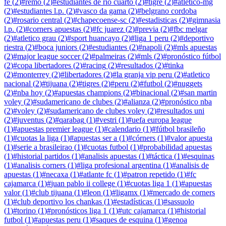
fe
(
2
)
#
remo
(
2
)
#
estudiantes de rio cuarto
(
2
)
#
tigre
(
2
)
#
atletico-mg
(
2
)
#
estudiantes l.p.
(
2
)
#
vasco da gama
(
2
)
#
belgrano cordoba
(
2
)
#
rosario central
(
2
)
#
chapecoense-sc
(
2
)
#
estadisticas
(
2
)
#
gimnasia
l.p.
(
2
)
#
corners apuestas
(
2
)
#
fc juarez
(
2
)
#
previa
(
2
)
#
fbc melgar
(
2
)
#
atletico grau
(
2
)
#
sport huancayo
(
2
)
#
liga 1 peru
(
2
)
#
deportivo
riestra
(
2
)
#
boca juniors
(
2
)
#
estudiantes
(
2
)
#
napoli
(
2
)
#
mls apuestas
(
2
)
#
major league soccer
(
2
)
#
palmeiras
(
2
)
#
mls
(
2
)
#
pronóstico fútbol
(
2
)
#
copa libertadores
(
2
)
#
racing
(
2
)
#
resultados
(
2
)
#
tinka
(
2
)
#
monterrey
(
2
)
#
libertadores
(
2
)
#
la granja vip peru
(
2
)
#
atletico
nacional
(
2
)
#
tijuana
(
2
)
#
tigres
(
2
)
#
peru
(
2
)
#
futbol
(
2
)
#
nuggets
(
2
)
#
nba hoy
(
2
)
#
apuestas champions
(
2
)
#
binacional
(
2
)
#
san martin
voley
(
2
)
#
sudamericano de clubes
(
2
)
#
alianza
(
2
)
#
pronóstico nba
(
2
)
#
voley
(
2
)
#
sudamericano de clubes voley
(
2
)
#
resultados uni
(
2
)
#
juventus
(
2
)
#
qarabag
(
1
)
#
vestri
(
1
)
#
uefa europa league
(
1
)
#
apuestas premier league
(
1
)
#
calendario
(
1
)
#
fútbol brasileño
(
1
)
#
cuotas la liga
(
1
)
#
apuestas ser a
(
1
)
#
córners
(
1
)
#
valor apuesta
(
1
)
#
serie a brasileirao
(
1
)
#
cuotas futbol
(
1
)
#
probabilidad apuestas
(
1
)
#
historial partidos
(
1
)
#
analisis apuestas
(
1
)
#
táctica
(
1
)
#
esquinas
(
1
)
#
analisis corners
(
1
)
#
liga profesional argentina
(
1
)
#
analisis de
apuestas
(
1
)
#
necaxa
(
1
)
#
atlante fc
(
1
)
#
patron repetido
(
1
)
#
fc
cajamarca
(
1
)
#
juan pablo ii college
(
1
)
#
cuotas liga 1
(
1
)
#
apuestas
valor
(
1
)
#
club tijuana
(
1
)
#
leon
(
1
)
#
ligamx
(
1
)
#
mercado de corners
(
1
)
#
club deportivo los chankas
(
1
)
#
estadísticas
(
1
)
#
sassuolo
(
1
)
#
torino
(
1
)
#
pronósticos liga 1
(
1
)
#
utc cajamarca
(
1
)
#
historial
futbol
(
1
)
#
apuestas peru
(
1
)
#
saques de esquina
(
1
)
#
genoa