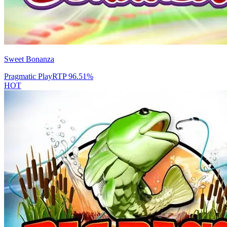
Sweet Bonanza
Pragmatic Play
RTP
96.51
%
HOT