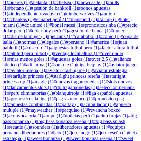
(
1
)
#
juarez
(
1
)
#
atalanta
(
1
)
#
chelsea
(
1
)
#
newcastle
(
1
)
#
bulls
(
1
)
#
betano
(
1
)
#
gestión de bankroll
(
1
)
#
bonos apuestas
(
1
)
#
independiente rivadavia
(
1
)
#
timberwolves
(
1
)
#
union
(
1
)
#
chankas
(
1
)
#
ecuabet perú
(
1
)
#
mansfield
(
1
)
#
fa cup
(
1
)
#
inter
miami
(
1
)
#
dc united
(
1
)
#
lionel messi
(
1
)
#
pronosticos nba
(
1
)
#
precio
dolar peru
(
1
)
#
dólar hoy perú
(
1
)
#
gestión de banca
(
1
)
#
mujer
(
1
)
#
dia de la mujer
(
1
)
#
pelicans
(
1
)
#
carabobo
(
1
)
#
como
(
1
)
#
copa de
italia
(
1
)
#
normas
(
1
)
#
legales
(
1
)
#
peruano
(
1
)
#
america
(
1
)
#
juan
pablo ii
(
1
)
#
cusco fc
(
1
)
#
apuestas futbol peru
(
1
)
#
factor altura futbol
(
1
)
#
altitud peru futbol
(
1
)
#
ventaja local altura
(
1
)
#
over under
(
1
)
#
mas menos goles
(
1
)
#
apuestas goles
(
1
)
#
over 2.5
(
1
)
#
alianza
atletico
(
1
)
#
adt tarma
(
1
)
#
santa fe
(
1
)
#
liga betplay
(
1
)
#
aviator juego
(
1
)
#
aviator reseña
(
1
)
#
aviator crash game
(
1
)
#
aviator estrategia
(
1
)
#
starlight princess
(
1
)
#
starlight princess reseña
(
1
)
#
starlight
princess rtp
(
1
)
#
magic
(
1
)
#
nuevas tragamonedas
(
1
)
#
slots nuevos
(
1
)
#
lanzamientos slots
(
1
)
#
rtp tragamonedas
(
1
)
#
seleccion peruana
(
1
)
#
peru eliminatorias
(
1
)
#
blanquirroja
(
1
)
#
liga española apuestas
(
1
)
#
pronosticos la liga
(
1
)
#
psg vs monaco
(
1
)
#
pronóstico psg
(
1
)
#
apuestas combinadas
(
1
)
#
parlay
(
1
)
#
acumulador
(
1
)
#
apuesta
multiple
(
1
)
#
mayweather
(
1
)
#
pacquiao
(
1
)
#
revancha boxeo
(
1
)
#
convocatoria
(
1
)
#
onpe
(
1
)
#
noticias perú
(
1
)
#
club brujas
(
1
)
#
big
bass bonanza
(
1
)
#
big bass bonanza reseña
(
1
)
#
big bass splash
(
1
)
#
seattle
(
1
)
#
sounders
(
1
)
#
libertadores apuestas
(
1
)
#
equipos
peruanos libertadores
(
1
)
#
jetx
(
1
)
#
jetx juego
(
1
)
#
jetx reseña
(
1
)
#
jetx
estrategia
(
1
)
#
sweet bonanza
(
1
)
#
sweet bonanza reseña
(
1
)
#
sweet