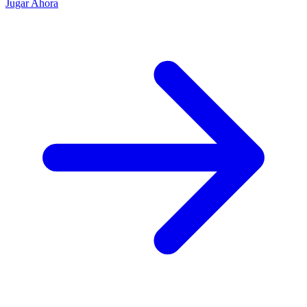
Jugar Ahora