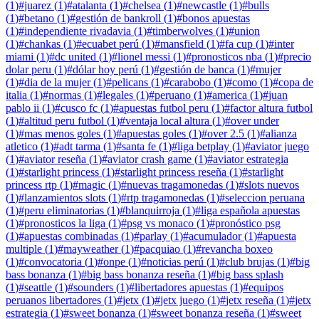
(
1
)
#
juarez
(
1
)
#
atalanta
(
1
)
#
chelsea
(
1
)
#
newcastle
(
1
)
#
bulls
(
1
)
#
betano
(
1
)
#
gestión de bankroll
(
1
)
#
bonos apuestas
(
1
)
#
independiente rivadavia
(
1
)
#
timberwolves
(
1
)
#
union
(
1
)
#
chankas
(
1
)
#
ecuabet perú
(
1
)
#
mansfield
(
1
)
#
fa cup
(
1
)
#
inter
miami
(
1
)
#
dc united
(
1
)
#
lionel messi
(
1
)
#
pronosticos nba
(
1
)
#
precio
dolar peru
(
1
)
#
dólar hoy perú
(
1
)
#
gestión de banca
(
1
)
#
mujer
(
1
)
#
dia de la mujer
(
1
)
#
pelicans
(
1
)
#
carabobo
(
1
)
#
como
(
1
)
#
copa de
italia
(
1
)
#
normas
(
1
)
#
legales
(
1
)
#
peruano
(
1
)
#
america
(
1
)
#
juan
pablo ii
(
1
)
#
cusco fc
(
1
)
#
apuestas futbol peru
(
1
)
#
factor altura futbol
(
1
)
#
altitud peru futbol
(
1
)
#
ventaja local altura
(
1
)
#
over under
(
1
)
#
mas menos goles
(
1
)
#
apuestas goles
(
1
)
#
over 2.5
(
1
)
#
alianza
atletico
(
1
)
#
adt tarma
(
1
)
#
santa fe
(
1
)
#
liga betplay
(
1
)
#
aviator juego
(
1
)
#
aviator reseña
(
1
)
#
aviator crash game
(
1
)
#
aviator estrategia
(
1
)
#
starlight princess
(
1
)
#
starlight princess reseña
(
1
)
#
starlight
princess rtp
(
1
)
#
magic
(
1
)
#
nuevas tragamonedas
(
1
)
#
slots nuevos
(
1
)
#
lanzamientos slots
(
1
)
#
rtp tragamonedas
(
1
)
#
seleccion peruana
(
1
)
#
peru eliminatorias
(
1
)
#
blanquirroja
(
1
)
#
liga española apuestas
(
1
)
#
pronosticos la liga
(
1
)
#
psg vs monaco
(
1
)
#
pronóstico psg
(
1
)
#
apuestas combinadas
(
1
)
#
parlay
(
1
)
#
acumulador
(
1
)
#
apuesta
multiple
(
1
)
#
mayweather
(
1
)
#
pacquiao
(
1
)
#
revancha boxeo
(
1
)
#
convocatoria
(
1
)
#
onpe
(
1
)
#
noticias perú
(
1
)
#
club brujas
(
1
)
#
big
bass bonanza
(
1
)
#
big bass bonanza reseña
(
1
)
#
big bass splash
(
1
)
#
seattle
(
1
)
#
sounders
(
1
)
#
libertadores apuestas
(
1
)
#
equipos
peruanos libertadores
(
1
)
#
jetx
(
1
)
#
jetx juego
(
1
)
#
jetx reseña
(
1
)
#
jetx
estrategia
(
1
)
#
sweet bonanza
(
1
)
#
sweet bonanza reseña
(
1
)
#
sweet