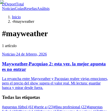
D
DeportTotal
Noticias
Guías
Reseñas
Análisis
Inicio
›
#mayweather
#
mayweather
1
artículo
Noticias
·
24 de febrero, 2026
Mayweather-Pacquiao 2: esta vez, la mejor apuesta
es no entrar
La revancha entre Mayweather y Pacquiao reabre viejas emociones,
pero el precio del show supera el valor real. Mi lectura: guardar
banca y mirar desde fuera.
Todas las etiquetas
#
apuestas fútbol
(
61
)
#
serie a
(
23
)
#
liga profesional
(
22
)
#
apuestas