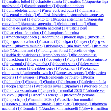
(
1
)
#
análisis fútbol
(
1
)
#
charlotte atlanta
(
1
)
#
analisis
(
1
)
#
apuestas liga
profesional
(
1
)
#
seattle sounders
(
1
)
#
portland timbers
(
1
)
#
philadelphia union
(
1
)
#
new york red bulls
(
1
)
#
gimnasia m
(
1
)
#
central cordoba
(
1
)
#
análisis histórico
(
1
)
#
pronóstico apuestas
(
1
)
#
cf montreal
(
1
)
#
toronto fc
(
1
)
#
cuotas argentinas
(
1
)
#
apuestas
con valor
(
1
)
#
apuestas argentina
(
1
)
#
club cienciano
(
1
)
#
junta
nacional de justicia
(
1
)
#
junta nacional
(
1
)
#
justicia perú
(
1
)
#
barcelona femenino
(
1
)
#
champions femenina
(
1
)
#
monchengladbach
(
1
)
#
dortmund
(
1
)
#
bundesliga
(
1
)
#
medellin
(
1
)
#
juegos de casino
(
1
)
#
caracas
(
1
)
#
melgar
(
1
)
#
bayer
(
1
)
#
psg vs
bayer
(
1
)
#
bayern munich
(
1
)
#
domingo
(
1
)
#
la tinka perú
(
1
)
#
athletic
club
(
1
)
#
sunderland
(
1
)
#
nottingham forest
(
1
)
#
celta de vigo
(
1
)
#
tabla de posiciones
(
1
)
#
prop bets nba
(
1
)
#
baloncesto usa
(
1
)
#
blackburn
(
1
)
#
rovers
(
1
)
#
coventry
(
1
)
#
city
(
1
)
#
atletico mineiro
(
1
)
#
juventud
(
1
)
#
play-in nba
(
1
)
#
phoenix suns
(
1
)
#
alex valera
(
1
)
#
granja peru
(
1
)
#
realities perú
(
1
)
#
pokemon
(
1
)
#
pokemon
champions
(
1
)
#
nintendo switch
(
1
)
#
apuestas esports
(
1
)
#
deportivo
recoleta
(
1
)
#
jaguares
(
1
)
#
independiente petrolero
(
1
)
#
roma
(
1
)
#
thunder
(
1
)
#
bogota
(
1
)
#
junior
(
1
)
#
belgrano
(
1
)
#
atletico rafaela
(
1
)
#
copa argentina
(
1
)
#
apuestas royal
(
1
)
#
parlays
(
1
)
#
sorteos online
(
1
)
#
bolivia vs surinam
(
1
)
#
repechaje mundial 2026
(
1
)
#
dónde ver
en vivo
(
1
)
#
perú
(
1
)
#
perú vs senegal
(
1
)
#
selección peruana
(
1
)
#
repechaje
(
1
)
#
mundial 2026
(
1
)
#
clasificación mundial
(
1
)
#
sorteo
(
1
)
#
la tinka
(
1
)
#
tabla
(
1
)
#
cagliari
(
1
)
#
granja
(
1
)
#
primera
nacional
(
1
)
#
fórmula 1
(
1
)
#
andrea kimi antonelli
(
1
)
#
lewis hamilton