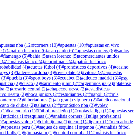
apuestas nba
(
12
)
#
corners
(
10
)
#
apuestas
(
10
)
#
apuestas en vivo
e
(
7
)
#
patron historico
(
6
)
#
sao paulo
(
6
)
#
apuestas corners
(
6
)
#
santos
)
#
flamengo
(
5
)
#
bahia
(
5
)
#
san lorenzo
(
5
)
#
comerciantes unidos
l
(
4
)
#
análisis táctico
(
4
)
#
corinthians
(
4
)
#
patrón histórico
robabilidad
(
4
)
#
cuotas fútbol
(
4
)
#
pronósticos deportivos
(
4
)
#
casino
boys
(
3
)
#
talleres cordoba
(
3
)
#
river plate
(
3
)
#
vitoria
(
3
)
#
apuestas
(
3
)
#
puebla
(
3
)
#
sport boys
(
3
)
#
ecuabet
(
3
)
#
atletico madrid
(
3
)
#
psg
justicia
(
2
)
#
cusco
(
2
)
#
sarmiento junin
(
2
)
#
argentinos jrs
(
2
)
#
platense
oba
(
2
)
#
rosario central
(
2
)
#
chapecoense-sc
(
2
)
#
estadisticas
ivo riestra
(
2
)
#
boca juniors
(
2
)
#
estudiantes
(
2
)
#
napoli
(
2
)
#
mls
onterrey
(
2
)
#
libertadores
(
2
)
#
la granja vip peru
(
2
)
#
atletico nacional
cano de clubes
(
2
)
#
alianza
(
2
)
#
pronóstico nba
(
2
)
#
voley
(
1
)
#
calendario
(
1
)
#
fútbol brasileño
(
1
)
#
cuotas la liga
(
1
)
#
apuestas ser
1
)
#
táctica
(
1
)
#
esquinas
(
1
)
#
analisis corners
(
1
)
#
liga profesional
)
#
apuestas valor
(
1
)
#
club tijuana
(
1
)
#
leon
(
1
)
#
ligamx
(
1
)
#
mercado de
1
)
#
apuestas peru
(
1
)
#
saques de esquina
(
1
)
#
genoa
(
1
)
#
análisis fútbol
red bulls
(
1
)
#
gimnasia m
(
1
)
#
central cordoba
(
1
)
#
análisis histórico