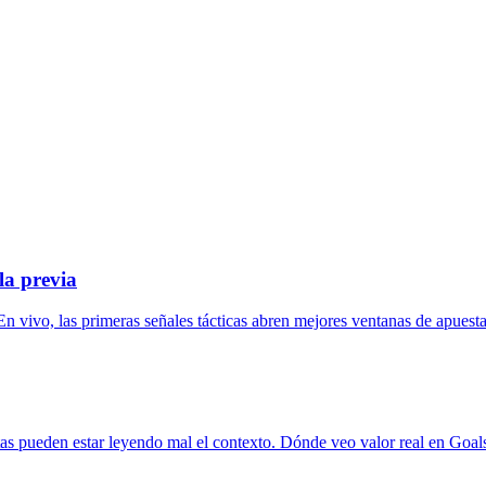
la previa
En vivo, las primeras señales tácticas abren mejores ventanas de apuesta
as pueden estar leyendo mal el contexto. Dónde veo valor real en Goal