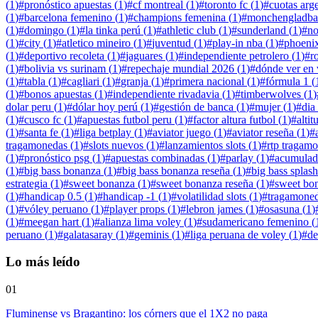
(
1
)
#
pronóstico apuestas
(
1
)
#
cf montreal
(
1
)
#
toronto fc
(
1
)
#
cuotas arg
(
1
)
#
barcelona femenino
(
1
)
#
champions femenina
(
1
)
#
monchengladba
(
1
)
#
domingo
(
1
)
#
la tinka perú
(
1
)
#
athletic club
(
1
)
#
sunderland
(
1
)
#
no
(
1
)
#
city
(
1
)
#
atletico mineiro
(
1
)
#
juventud
(
1
)
#
play-in nba
(
1
)
#
phoeni
(
1
)
#
deportivo recoleta
(
1
)
#
jaguares
(
1
)
#
independiente petrolero
(
1
)
#
r
(
1
)
#
bolivia vs surinam
(
1
)
#
repechaje mundial 2026
(
1
)
#
dónde ver en 
(
1
)
#
tabla
(
1
)
#
cagliari
(
1
)
#
granja
(
1
)
#
primera nacional
(
1
)
#
fórmula 1
(
(
1
)
#
bonos apuestas
(
1
)
#
independiente rivadavia
(
1
)
#
timberwolves
(
1
)
dolar peru
(
1
)
#
dólar hoy perú
(
1
)
#
gestión de banca
(
1
)
#
mujer
(
1
)
#
dia
(
1
)
#
cusco fc
(
1
)
#
apuestas futbol peru
(
1
)
#
factor altura futbol
(
1
)
#
altit
(
1
)
#
santa fe
(
1
)
#
liga betplay
(
1
)
#
aviator juego
(
1
)
#
aviator reseña
(
1
)
#
tragamonedas
(
1
)
#
slots nuevos
(
1
)
#
lanzamientos slots
(
1
)
#
rtp tragam
(
1
)
#
pronóstico psg
(
1
)
#
apuestas combinadas
(
1
)
#
parlay
(
1
)
#
acumulad
(
1
)
#
big bass bonanza
(
1
)
#
big bass bonanza reseña
(
1
)
#
big bass splash
estrategia
(
1
)
#
sweet bonanza
(
1
)
#
sweet bonanza reseña
(
1
)
#
sweet bon
(
1
)
#
handicap 0.5
(
1
)
#
handicap -1
(
1
)
#
volatilidad slots
(
1
)
#
tragamoned
(
1
)
#
vóley peruano
(
1
)
#
player props
(
1
)
#
lebron james
(
1
)
#
osasuna
(
1
)
(
1
)
#
meegan hart
(
1
)
#
alianza lima voley
(
1
)
#
sudamericano femenino
(
peruano
(
1
)
#
galatasaray
(
1
)
#
geminis
(
1
)
#
liga peruana de voley
(
1
)
#
de
Lo más leído
01
Fluminense vs Bragantino: los córners que el 1X2 no paga