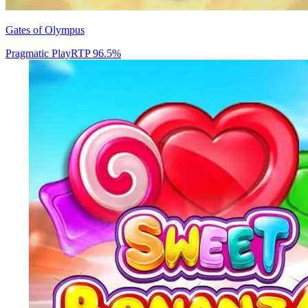
Gates of Olympus
Pragmatic Play
RTP
96.5
%