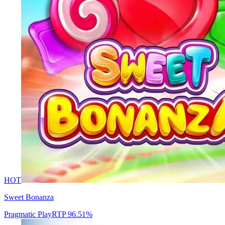
HOT
Sweet Bonanza
Pragmatic Play
RTP
96.51
%