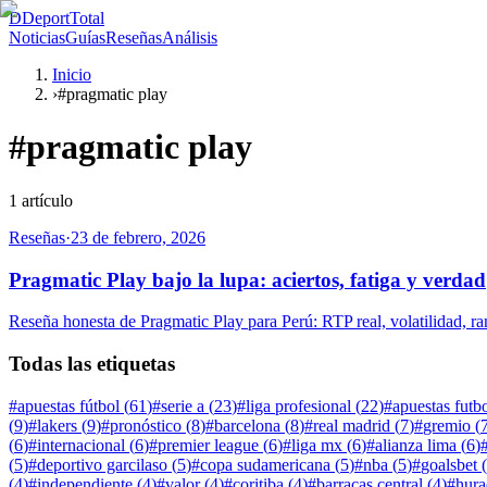
D
DeportTotal
Noticias
Guías
Reseñas
Análisis
Inicio
›
#pragmatic play
#
pragmatic play
1
artículo
Reseñas
·
23 de febrero, 2026
Pragmatic Play bajo la lupa: aciertos, fatiga y verdad
Reseña honesta de Pragmatic Play para Perú: RTP real, volatilidad, ra
Todas las etiquetas
#
apuestas fútbol
(
61
)
#
serie a
(
23
)
#
liga profesional
(
22
)
#
apuestas futb
(
9
)
#
lakers
(
9
)
#
pronóstico
(
8
)
#
barcelona
(
8
)
#
real madrid
(
7
)
#
gremio
(
(
6
)
#
internacional
(
6
)
#
premier league
(
6
)
#
liga mx
(
6
)
#
alianza lima
(
6
)
(
5
)
#
deportivo garcilaso
(
5
)
#
copa sudamericana
(
5
)
#
nba
(
5
)
#
goalsbet
(
(
4
)
#
independiente
(
4
)
#
valor
(
4
)
#
coritiba
(
4
)
#
barracas central
(
4
)
#
hura