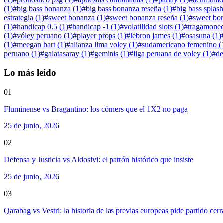
(
1
)
#
big bass bonanza
(
1
)
#
big bass bonanza reseña
(
1
)
#
big bass splash
estrategia
(
1
)
#
sweet bonanza
(
1
)
#
sweet bonanza reseña
(
1
)
#
sweet bon
(
1
)
#
handicap 0.5
(
1
)
#
handicap -1
(
1
)
#
volatilidad slots
(
1
)
#
tragamoned
(
1
)
#
vóley peruano
(
1
)
#
player props
(
1
)
#
lebron james
(
1
)
#
osasuna
(
1
)
(
1
)
#
meegan hart
(
1
)
#
alianza lima voley
(
1
)
#
sudamericano femenino
(
peruano
(
1
)
#
galatasaray
(
1
)
#
geminis
(
1
)
#
liga peruana de voley
(
1
)
#
de
Lo más leído
01
Fluminense vs Bragantino: los córners que el 1X2 no paga
25 de junio, 2026
02
Defensa y Justicia vs Aldosivi: el patrón histórico que insiste
25 de junio, 2026
03
Qarabag vs Vestri: la historia de las previas europeas pide partido cer