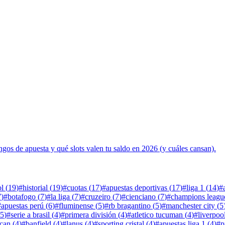
ngos de apuesta y qué slots valen tu saldo en 2026 (y cuáles cansan).
ol
(
19
)
#
historial
(
19
)
#
cuotas
(
17
)
#
apuestas deportivas
(
17
)
#
liga 1
(
14
)
#
7
)
#
botafogo
(
7
)
#
la liga
(
7
)
#
cruzeiro
(
7
)
#
cienciano
(
7
)
#
champions leagu
#
apuestas perú
(
6
)
#
fluminense
(
5
)
#
rb bragantino
(
5
)
#
manchester city
(
5
5
)
#
serie a brasil
(
4
)
#
primera división
(
4
)
#
atletico tucuman
(
4
)
#
liverpoo
can
(
4
)
#
banfield
(
4
)
#
lanus
(
4
)
#
sporting cristal
(
4
)
#
apuestas liga 1
(
4
)
#
p