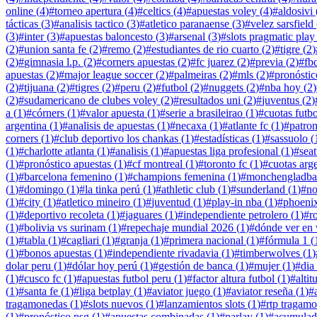
online
(
4
)
#
torneo apertura
(
4
)
#
celtics
(
4
)
#
apuestas voley
(
4
)
#
aldosivi
tácticas
(
3
)
#
analisis tactico
(
3
)
#
atletico paranaense
(
3
)
#
velez sarsfield
(
3
)
#
inter
(
3
)
#
apuestas baloncesto
(
3
)
#
arsenal
(
3
)
#
slots pragmatic play
(
2
)
#
union santa fe
(
2
)
#
remo
(
2
)
#
estudiantes de rio cuarto
(
2
)
#
tigre
(
2
)
(
2
)
#
gimnasia l.p.
(
2
)
#
corners apuestas
(
2
)
#
fc juarez
(
2
)
#
previa
(
2
)
#
fb
apuestas
(
2
)
#
major league soccer
(
2
)
#
palmeiras
(
2
)
#
mls
(
2
)
#
pronóstic
(
2
)
#
tijuana
(
2
)
#
tigres
(
2
)
#
peru
(
2
)
#
futbol
(
2
)
#
nuggets
(
2
)
#
nba hoy
(
2
)
(
2
)
#
sudamericano de clubes voley
(
2
)
#
resultados uni
(
2
)
#
juventus
(
2
)
a
(
1
)
#
córners
(
1
)
#
valor apuesta
(
1
)
#
serie a brasileirao
(
1
)
#
cuotas futbo
argentina
(
1
)
#
analisis de apuestas
(
1
)
#
necaxa
(
1
)
#
atlante fc
(
1
)
#
patron
corners
(
1
)
#
club deportivo los chankas
(
1
)
#
estadísticas
(
1
)
#
sassuolo
(
(
1
)
#
charlotte atlanta
(
1
)
#
analisis
(
1
)
#
apuestas liga profesional
(
1
)
#
seat
(
1
)
#
pronóstico apuestas
(
1
)
#
cf montreal
(
1
)
#
toronto fc
(
1
)
#
cuotas arg
(
1
)
#
barcelona femenino
(
1
)
#
champions femenina
(
1
)
#
monchengladba
(
1
)
#
domingo
(
1
)
#
la tinka perú
(
1
)
#
athletic club
(
1
)
#
sunderland
(
1
)
#
no
(
1
)
#
city
(
1
)
#
atletico mineiro
(
1
)
#
juventud
(
1
)
#
play-in nba
(
1
)
#
phoeni
(
1
)
#
deportivo recoleta
(
1
)
#
jaguares
(
1
)
#
independiente petrolero
(
1
)
#
r
(
1
)
#
bolivia vs surinam
(
1
)
#
repechaje mundial 2026
(
1
)
#
dónde ver en 
(
1
)
#
tabla
(
1
)
#
cagliari
(
1
)
#
granja
(
1
)
#
primera nacional
(
1
)
#
fórmula 1
(
(
1
)
#
bonos apuestas
(
1
)
#
independiente rivadavia
(
1
)
#
timberwolves
(
1
)
dolar peru
(
1
)
#
dólar hoy perú
(
1
)
#
gestión de banca
(
1
)
#
mujer
(
1
)
#
dia
(
1
)
#
cusco fc
(
1
)
#
apuestas futbol peru
(
1
)
#
factor altura futbol
(
1
)
#
altit
(
1
)
#
santa fe
(
1
)
#
liga betplay
(
1
)
#
aviator juego
(
1
)
#
aviator reseña
(
1
)
#
tragamonedas
(
1
)
#
slots nuevos
(
1
)
#
lanzamientos slots
(
1
)
#
rtp tragam
(
1
)
#
pronóstico psg
(
1
)
#
apuestas combinadas
(
1
)
#
parlay
(
1
)
#
acumulad