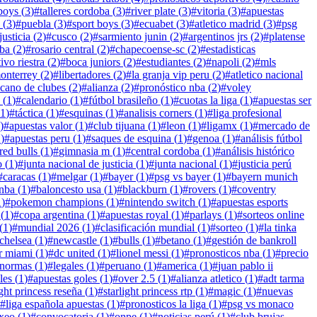
boys
(
3
)
#
talleres cordoba
(
3
)
#
river plate
(
3
)
#
vitoria
(
3
)
#
apuestas
(
3
)
#
puebla
(
3
)
#
sport boys
(
3
)
#
ecuabet
(
3
)
#
atletico madrid
(
3
)
#
psg
justicia
(
2
)
#
cusco
(
2
)
#
sarmiento junin
(
2
)
#
argentinos jrs
(
2
)
#
platense
oba
(
2
)
#
rosario central
(
2
)
#
chapecoense-sc
(
2
)
#
estadisticas
ivo riestra
(
2
)
#
boca juniors
(
2
)
#
estudiantes
(
2
)
#
napoli
(
2
)
#
mls
onterrey
(
2
)
#
libertadores
(
2
)
#
la granja vip peru
(
2
)
#
atletico nacional
cano de clubes
(
2
)
#
alianza
(
2
)
#
pronóstico nba
(
2
)
#
voley
(
1
)
#
calendario
(
1
)
#
fútbol brasileño
(
1
)
#
cuotas la liga
(
1
)
#
apuestas ser
1
)
#
táctica
(
1
)
#
esquinas
(
1
)
#
analisis corners
(
1
)
#
liga profesional
)
#
apuestas valor
(
1
)
#
club tijuana
(
1
)
#
leon
(
1
)
#
ligamx
(
1
)
#
mercado de
1
)
#
apuestas peru
(
1
)
#
saques de esquina
(
1
)
#
genoa
(
1
)
#
análisis fútbol
red bulls
(
1
)
#
gimnasia m
(
1
)
#
central cordoba
(
1
)
#
análisis histórico
o
(
1
)
#
junta nacional de justicia
(
1
)
#
junta nacional
(
1
)
#
justicia perú
#
caracas
(
1
)
#
melgar
(
1
)
#
bayer
(
1
)
#
psg vs bayer
(
1
)
#
bayern munich
 nba
(
1
)
#
baloncesto usa
(
1
)
#
blackburn
(
1
)
#
rovers
(
1
)
#
coventry
1
)
#
pokemon champions
(
1
)
#
nintendo switch
(
1
)
#
apuestas esports
(
1
)
#
copa argentina
(
1
)
#
apuestas royal
(
1
)
#
parlays
(
1
)
#
sorteos online
(
1
)
#
mundial 2026
(
1
)
#
clasificación mundial
(
1
)
#
sorteo
(
1
)
#
la tinka
chelsea
(
1
)
#
newcastle
(
1
)
#
bulls
(
1
)
#
betano
(
1
)
#
gestión de bankroll
er miami
(
1
)
#
dc united
(
1
)
#
lionel messi
(
1
)
#
pronosticos nba
(
1
)
#
precio
normas
(
1
)
#
legales
(
1
)
#
peruano
(
1
)
#
america
(
1
)
#
juan pablo ii
les
(
1
)
#
apuestas goles
(
1
)
#
over 2.5
(
1
)
#
alianza atletico
(
1
)
#
adt tarma
ight princess reseña
(
1
)
#
starlight princess rtp
(
1
)
#
magic
(
1
)
#
nuevas
#
liga española apuestas
(
1
)
#
pronosticos la liga
(
1
)
#
psg vs monaco
xeo
(
1
)
#
convocatoria
(
1
)
#
onpe
(
1
)
#
noticias perú
(
1
)
#
club brujas