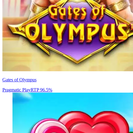
Gates of Olympus
Pragmatic Play
RTP
96.5
%