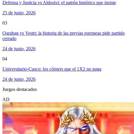
Defensa y Justicia vs Aldosivi: el patrón histórico que insiste
25 de junio, 2026
03
Qarabag vs Vestri: la historia de las previas europeas pide partido
cerrado
24 de junio, 2026
04
Universitario-Cusco: los córners que el 1X2 no paga
24 de junio, 2026
Juegos destacados
AD