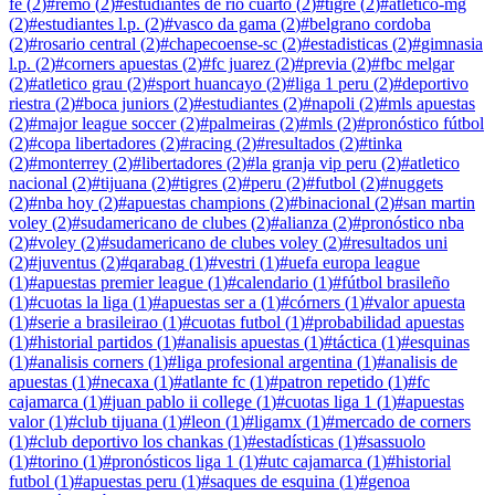
fe
(
2
)
#
remo
(
2
)
#
estudiantes de rio cuarto
(
2
)
#
tigre
(
2
)
#
atletico-mg
(
2
)
#
estudiantes l.p.
(
2
)
#
vasco da gama
(
2
)
#
belgrano cordoba
(
2
)
#
rosario central
(
2
)
#
chapecoense-sc
(
2
)
#
estadisticas
(
2
)
#
gimnasia
l.p.
(
2
)
#
corners apuestas
(
2
)
#
fc juarez
(
2
)
#
previa
(
2
)
#
fbc melgar
(
2
)
#
atletico grau
(
2
)
#
sport huancayo
(
2
)
#
liga 1 peru
(
2
)
#
deportivo
riestra
(
2
)
#
boca juniors
(
2
)
#
estudiantes
(
2
)
#
napoli
(
2
)
#
mls apuestas
(
2
)
#
major league soccer
(
2
)
#
palmeiras
(
2
)
#
mls
(
2
)
#
pronóstico fútbol
(
2
)
#
copa libertadores
(
2
)
#
racing
(
2
)
#
resultados
(
2
)
#
tinka
(
2
)
#
monterrey
(
2
)
#
libertadores
(
2
)
#
la granja vip peru
(
2
)
#
atletico
nacional
(
2
)
#
tijuana
(
2
)
#
tigres
(
2
)
#
peru
(
2
)
#
futbol
(
2
)
#
nuggets
(
2
)
#
nba hoy
(
2
)
#
apuestas champions
(
2
)
#
binacional
(
2
)
#
san martin
voley
(
2
)
#
sudamericano de clubes
(
2
)
#
alianza
(
2
)
#
pronóstico nba
(
2
)
#
voley
(
2
)
#
sudamericano de clubes voley
(
2
)
#
resultados uni
(
2
)
#
juventus
(
2
)
#
qarabag
(
1
)
#
vestri
(
1
)
#
uefa europa league
(
1
)
#
apuestas premier league
(
1
)
#
calendario
(
1
)
#
fútbol brasileño
(
1
)
#
cuotas la liga
(
1
)
#
apuestas ser a
(
1
)
#
córners
(
1
)
#
valor apuesta
(
1
)
#
serie a brasileirao
(
1
)
#
cuotas futbol
(
1
)
#
probabilidad apuestas
(
1
)
#
historial partidos
(
1
)
#
analisis apuestas
(
1
)
#
táctica
(
1
)
#
esquinas
(
1
)
#
analisis corners
(
1
)
#
liga profesional argentina
(
1
)
#
analisis de
apuestas
(
1
)
#
necaxa
(
1
)
#
atlante fc
(
1
)
#
patron repetido
(
1
)
#
fc
cajamarca
(
1
)
#
juan pablo ii college
(
1
)
#
cuotas liga 1
(
1
)
#
apuestas
valor
(
1
)
#
club tijuana
(
1
)
#
leon
(
1
)
#
ligamx
(
1
)
#
mercado de corners
(
1
)
#
club deportivo los chankas
(
1
)
#
estadísticas
(
1
)
#
sassuolo
(
1
)
#
torino
(
1
)
#
pronósticos liga 1
(
1
)
#
utc cajamarca
(
1
)
#
historial
futbol
(
1
)
#
apuestas peru
(
1
)
#
saques de esquina
(
1
)
#
genoa