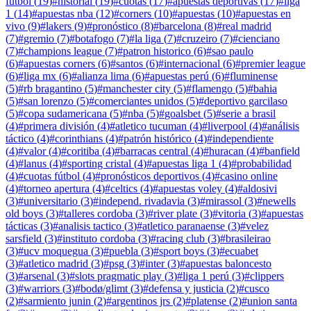
futbol
(
19
)
#
historial
(
19
)
#
cuotas
(
17
)
#
apuestas deportivas
(
17
)
#
liga
1
(
14
)
#
apuestas nba
(
12
)
#
corners
(
10
)
#
apuestas
(
10
)
#
apuestas en
vivo
(
9
)
#
lakers
(
9
)
#
pronóstico
(
8
)
#
barcelona
(
8
)
#
real madrid
(
7
)
#
gremio
(
7
)
#
botafogo
(
7
)
#
la liga
(
7
)
#
cruzeiro
(
7
)
#
cienciano
(
7
)
#
champions league
(
7
)
#
patron historico
(
6
)
#
sao paulo
(
6
)
#
apuestas corners
(
6
)
#
santos
(
6
)
#
internacional
(
6
)
#
premier league
(
6
)
#
liga mx
(
6
)
#
alianza lima
(
6
)
#
apuestas perú
(
6
)
#
fluminense
(
5
)
#
rb bragantino
(
5
)
#
manchester city
(
5
)
#
flamengo
(
5
)
#
bahia
(
5
)
#
san lorenzo
(
5
)
#
comerciantes unidos
(
5
)
#
deportivo garcilaso
(
5
)
#
copa sudamericana
(
5
)
#
nba
(
5
)
#
goalsbet
(
5
)
#
serie a brasil
(
4
)
#
primera división
(
4
)
#
atletico tucuman
(
4
)
#
liverpool
(
4
)
#
análisis
táctico
(
4
)
#
corinthians
(
4
)
#
patrón histórico
(
4
)
#
independiente
(
4
)
#
valor
(
4
)
#
coritiba
(
4
)
#
barracas central
(
4
)
#
huracan
(
4
)
#
banfield
(
4
)
#
lanus
(
4
)
#
sporting cristal
(
4
)
#
apuestas liga 1
(
4
)
#
probabilidad
(
4
)
#
cuotas fútbol
(
4
)
#
pronósticos deportivos
(
4
)
#
casino online
(
4
)
#
torneo apertura
(
4
)
#
celtics
(
4
)
#
apuestas voley
(
4
)
#
aldosivi
(
3
)
#
universitario
(
3
)
#
independ. rivadavia
(
3
)
#
mirassol
(
3
)
#
newells
old boys
(
3
)
#
talleres cordoba
(
3
)
#
river plate
(
3
)
#
vitoria
(
3
)
#
apuestas
tácticas
(
3
)
#
analisis tactico
(
3
)
#
atletico paranaense
(
3
)
#
velez
sarsfield
(
3
)
#
instituto cordoba
(
3
)
#
racing club
(
3
)
#
brasileirao
(
3
)
#
ucv moquegua
(
3
)
#
puebla
(
3
)
#
sport boys
(
3
)
#
ecuabet
(
3
)
#
atletico madrid
(
3
)
#
psg
(
3
)
#
inter
(
3
)
#
apuestas baloncesto
(
3
)
#
arsenal
(
3
)
#
slots pragmatic play
(
3
)
#
liga 1 perú
(
3
)
#
clippers
(
3
)
#
warriors
(
3
)
#
bodø/glimt
(
3
)
#
defensa y justicia
(
2
)
#
cusco
(
2
)
#
sarmiento junin
(
2
)
#
argentinos jrs
(
2
)
#
platense
(
2
)
#
union santa