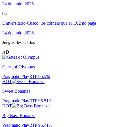
24 de junio, 2026
04
Universitario-Cusco: los córners que el 1X2 no paga
24 de junio, 2026
Juegos destacados
AD
Gates of Olympus
Pragmatic Play
RTP
96.5
%
HOT
Sweet Bonanza
Pragmatic Play
RTP
96.51
%
HOT
Big Bass Bonanza
Pragmatic Play
RTP
96.71
%