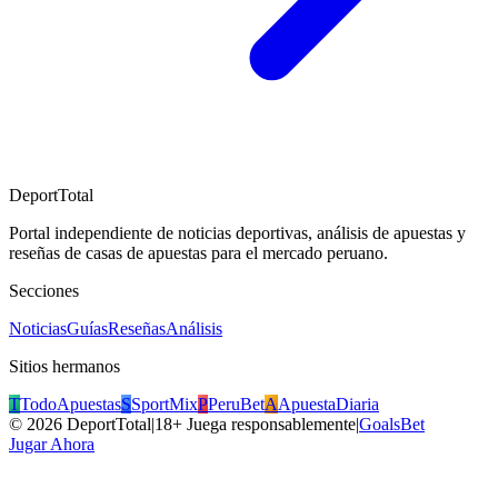
DeportTotal
Portal independiente de noticias deportivas, análisis de apuestas y
reseñas de casas de apuestas para el mercado peruano.
Secciones
Noticias
Guías
Reseñas
Análisis
Sitios hermanos
T
TodoApuestas
S
SportMix
P
PeruBet
A
ApuestaDiaria
©
2026
DeportTotal
|
18+ Juega responsablemente
|
GoalsBet
Jugar Ahora