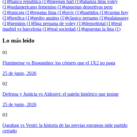
(
1
)
#
banco republica
(
1
)
#
meegan hart
(
1
)
#
alianza lima voley
(
1
)
#
sudamericano femenino
(
1
)
#
apuestas deportivas peru
(
1
)
#
unicaja
(
1
)
#
regatas lima
(
1
)
#
uviv
(
1
)
#
partidos
(
1
)
#
cuotas hoy
(
1
)
#
benfica
(
1
)
#
pedro aquino
(
1
)
#
clasico peruano
(
1
)
#
galatasaray
(
1
)
#
geminis
(
1
)
#
liga peruana de voley
(
1
)
#
deporttotal
(
1
)
#
real
madrid vs barcelona
(
1
)
#
real sociedad
(
1
)
#
apuestas la liga
(
1
)
Lo más leído
01
Fluminense vs Bragantino: los córners que el 1X2 no paga
25 de junio, 2026
02
Defensa y Justicia vs Aldosivi: el patrón histórico que insiste
25 de junio, 2026
03
Qarabag vs Vestri: la historia de las previas europeas pide partido
cerrado