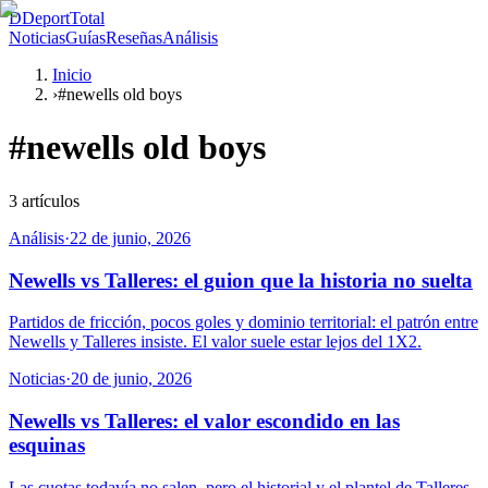
D
DeportTotal
Noticias
Guías
Reseñas
Análisis
Inicio
›
#newells old boys
#
newells old boys
3
artículos
Análisis
·
22 de junio, 2026
Newells vs Talleres: el guion que la historia no suelta
Partidos de fricción, pocos goles y dominio territorial: el patrón entre
Newells y Talleres insiste. El valor suele estar lejos del 1X2.
Noticias
·
20 de junio, 2026
Newells vs Talleres: el valor escondido en las
esquinas
Las cuotas todavía no salen, pero el historial y el plantel de Talleres