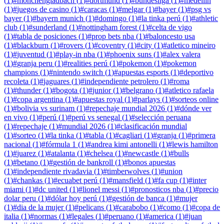
(
1
)
#
monchengladbach
(
1
)
#
dortmund
(
1
)
#
bundesliga
(
1
)
#
medellin
(
1
)
#
juegos de casino
(
1
)
#
caracas
(
1
)
#
melgar
(
1
)
#
bayer
(
1
)
#
psg vs
bayer
(
1
)
#
bayern munich
(
1
)
#
domingo
(
1
)
#
la tinka perú
(
1
)
#
athletic
club
(
1
)
#
sunderland
(
1
)
#
nottingham forest
(
1
)
#
celta de vigo
(
1
)
#
tabla de posiciones
(
1
)
#
prop bets nba
(
1
)
#
baloncesto usa
(
1
)
#
blackburn
(
1
)
#
rovers
(
1
)
#
coventry
(
1
)
#
city
(
1
)
#
atletico mineiro
(
1
)
#
juventud
(
1
)
#
play-in nba
(
1
)
#
phoenix suns
(
1
)
#
alex valera
(
1
)
#
granja peru
(
1
)
#
realities perú
(
1
)
#
pokemon
(
1
)
#
pokemon
champions
(
1
)
#
nintendo switch
(
1
)
#
apuestas esports
(
1
)
#
deportivo
recoleta
(
1
)
#
jaguares
(
1
)
#
independiente petrolero
(
1
)
#
roma
(
1
)
#
thunder
(
1
)
#
bogota
(
1
)
#
junior
(
1
)
#
belgrano
(
1
)
#
atletico rafaela
(
1
)
#
copa argentina
(
1
)
#
apuestas royal
(
1
)
#
parlays
(
1
)
#
sorteos online
(
1
)
#
bolivia vs surinam
(
1
)
#
repechaje mundial 2026
(
1
)
#
dónde ver
en vivo
(
1
)
#
perú
(
1
)
#
perú vs senegal
(
1
)
#
selección peruana
(
1
)
#
repechaje
(
1
)
#
mundial 2026
(
1
)
#
clasificación mundial
(
1
)
#
sorteo
(
1
)
#
la tinka
(
1
)
#
tabla
(
1
)
#
cagliari
(
1
)
#
granja
(
1
)
#
primera
nacional
(
1
)
#
fórmula 1
(
1
)
#
andrea kimi antonelli
(
1
)
#
lewis hamilton
(
1
)
#
juarez
(
1
)
#
atalanta
(
1
)
#
chelsea
(
1
)
#
newcastle
(
1
)
#
bulls
(
1
)
#
betano
(
1
)
#
gestión de bankroll
(
1
)
#
bonos apuestas
(
1
)
#
independiente rivadavia
(
1
)
#
timberwolves
(
1
)
#
union
(
1
)
#
chankas
(
1
)
#
ecuabet perú
(
1
)
#
mansfield
(
1
)
#
fa cup
(
1
)
#
inter
miami
(
1
)
#
dc united
(
1
)
#
lionel messi
(
1
)
#
pronosticos nba
(
1
)
#
precio
dolar peru
(
1
)
#
dólar hoy perú
(
1
)
#
gestión de banca
(
1
)
#
mujer
(
1
)
#
dia de la mujer
(
1
)
#
pelicans
(
1
)
#
carabobo
(
1
)
#
como
(
1
)
#
copa de
italia
(
1
)
#
normas
(
1
)
#
legales
(
1
)
#
peruano
(
1
)
#
america
(
1
)
#
juan