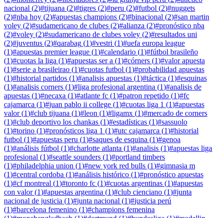
nacional
(
2
)
#
tijuana
(
2
)
#
tigres
(
2
)
#
peru
(
2
)
#
futbol
(
2
)
#
nuggets
(
2
)
#
nba hoy
(
2
)
#
apuestas champions
(
2
)
#
binacional
(
2
)
#
san martin
voley
(
2
)
#
sudamericano de clubes
(
2
)
#
alianza
(
2
)
#
pronóstico nba
(
2
)
#
voley
(
2
)
#
sudamericano de clubes voley
(
2
)
#
resultados uni
(
2
)
#
juventus
(
2
)
#
qarabag
(
1
)
#
vestri
(
1
)
#
uefa europa league
(
1
)
#
apuestas premier league
(
1
)
#
calendario
(
1
)
#
fútbol brasileño
(
1
)
#
cuotas la liga
(
1
)
#
apuestas ser a
(
1
)
#
córners
(
1
)
#
valor apuesta
(
1
)
#
serie a brasileirao
(
1
)
#
cuotas futbol
(
1
)
#
probabilidad apuestas
(
1
)
#
historial partidos
(
1
)
#
analisis apuestas
(
1
)
#
táctica
(
1
)
#
esquinas
(
1
)
#
analisis corners
(
1
)
#
liga profesional argentina
(
1
)
#
analisis de
apuestas
(
1
)
#
necaxa
(
1
)
#
atlante fc
(
1
)
#
patron repetido
(
1
)
#
fc
cajamarca
(
1
)
#
juan pablo ii college
(
1
)
#
cuotas liga 1
(
1
)
#
apuestas
valor
(
1
)
#
club tijuana
(
1
)
#
leon
(
1
)
#
ligamx
(
1
)
#
mercado de corners
(
1
)
#
club deportivo los chankas
(
1
)
#
estadísticas
(
1
)
#
sassuolo
(
1
)
#
torino
(
1
)
#
pronósticos liga 1
(
1
)
#
utc cajamarca
(
1
)
#
historial
futbol
(
1
)
#
apuestas peru
(
1
)
#
saques de esquina
(
1
)
#
genoa
(
1
)
#
análisis fútbol
(
1
)
#
charlotte atlanta
(
1
)
#
analisis
(
1
)
#
apuestas liga
profesional
(
1
)
#
seattle sounders
(
1
)
#
portland timbers
(
1
)
#
philadelphia union
(
1
)
#
new york red bulls
(
1
)
#
gimnasia m
(
1
)
#
central cordoba
(
1
)
#
análisis histórico
(
1
)
#
pronóstico apuestas
(
1
)
#
cf montreal
(
1
)
#
toronto fc
(
1
)
#
cuotas argentinas
(
1
)
#
apuestas
con valor
(
1
)
#
apuestas argentina
(
1
)
#
club cienciano
(
1
)
#
junta
nacional de justicia
(
1
)
#
junta nacional
(
1
)
#
justicia perú
(
1
)
#
barcelona femenino
(
1
)
#
champions femenina