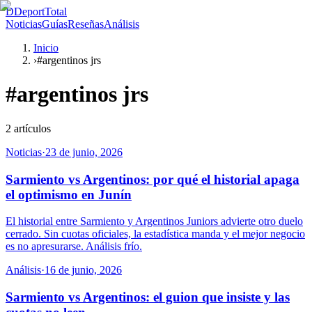
D
DeportTotal
Noticias
Guías
Reseñas
Análisis
Inicio
›
#argentinos jrs
#
argentinos jrs
2
artículos
Noticias
·
23 de junio, 2026
Sarmiento vs Argentinos: por qué el historial apaga
el optimismo en Junín
El historial entre Sarmiento y Argentinos Juniors advierte otro duelo
cerrado. Sin cuotas oficiales, la estadística manda y el mejor negocio
es no apresurarse. Análisis frío.
Análisis
·
16 de junio, 2026
Sarmiento vs Argentinos: el guion que insiste y las