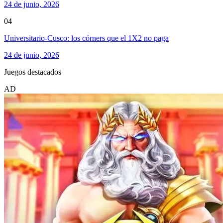
24 de junio, 2026
04
Universitario-Cusco: los córners que el 1X2 no paga
24 de junio, 2026
Juegos destacados
AD