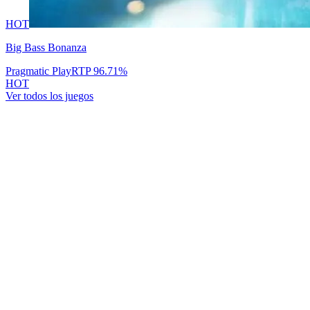
HOT
Big Bass Bonanza
Pragmatic Play
RTP
96.71
%
HOT
Ver todos los juegos