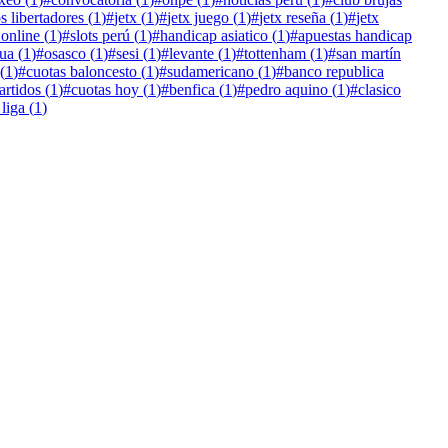
s libertadores
(
1
)
#
jetx
(
1
)
#
jetx juego
(
1
)
#
jetx reseña
(
1
)
#
jetx
 online
(
1
)
#
slots perú
(
1
)
#
handicap asiatico
(
1
)
#
apuestas handicap
ua
(
1
)
#
osasco
(
1
)
#
sesi
(
1
)
#
levante
(
1
)
#
tottenham
(
1
)
#
san martín
(
1
)
#
cuotas baloncesto
(
1
)
#
sudamericano
(
1
)
#
banco republica
artidos
(
1
)
#
cuotas hoy
(
1
)
#
benfica
(
1
)
#
pedro aquino
(
1
)
#
clasico
 liga
(
1
)