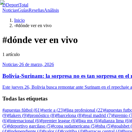
D
DeportTotal
Noticias
Guías
Reseñas
Análisis
Inicio
›
#dónde ver en vivo
#
dónde ver en vivo
1
artículo
Noticias
·
26 de marzo, 2026
Bolivia-Surinam: la sorpresa no es tan sorpresa en el 
Este jueves 26, Bolivia busca remontar ante Surinam en el repechaje
Todas las etiquetas
#
apuestas fútbol
(
61
)
#
serie a
(
23
)
#
liga profesional
(
22
)
#
apuestas futb
(
9
)
#
lakers
(
9
)
#
pronóstico
(
8
)
#
barcelona
(
8
)
#
real madrid
(
7
)
#
gremio
(
(
6
)
#
internacional
(
6
)
#
premier league
(
6
)
#
liga mx
(
6
)
#
alianza lima
(
6
)
(
5
)
#
deportivo garcilaso
(
5
)
#
copa sudamericana
(
5
)
#
nba
(
5
)
#
goalsbet
(
(
4
)
#
independiente
(
4
)
#
valor
(
4
)
#
coritiba
(
4
)
#
barracas central
(
4
)
#
hura