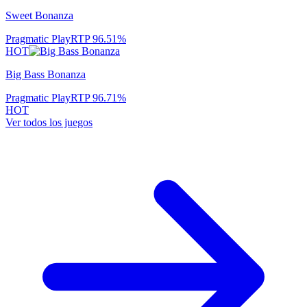
Sweet Bonanza
Pragmatic Play
RTP
96.51
%
HOT
Big Bass Bonanza
Pragmatic Play
RTP
96.71
%
HOT
Ver todos los juegos