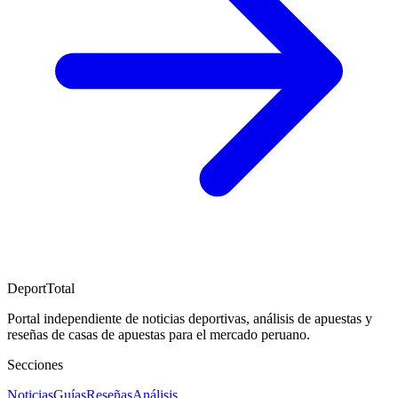
DeportTotal
Portal independiente de noticias deportivas, análisis de apuestas y
reseñas de casas de apuestas para el mercado peruano.
Secciones
Noticias
Guías
Reseñas
Análisis