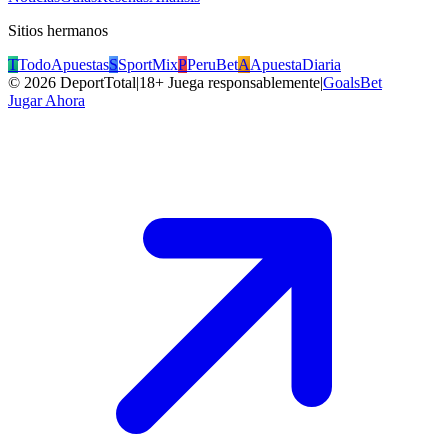
Sitios hermanos
T
TodoApuestas
S
SportMix
P
PeruBet
A
ApuestaDiaria
©
2026
DeportTotal
|
18+ Juega responsablemente
|
GoalsBet
Jugar Ahora