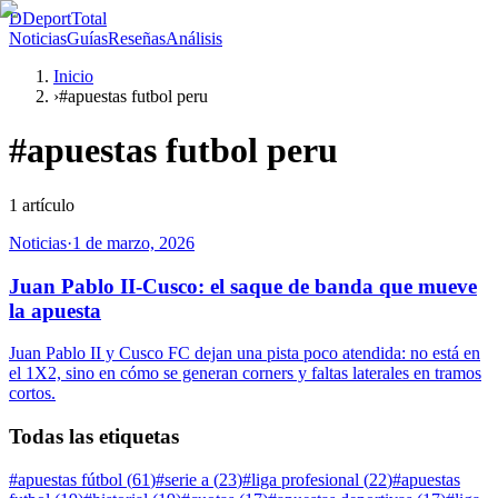
D
DeportTotal
Noticias
Guías
Reseñas
Análisis
Inicio
›
#apuestas futbol peru
#
apuestas futbol peru
1
artículo
Noticias
·
1 de marzo, 2026
Juan Pablo II-Cusco: el saque de banda que mueve
la apuesta
Juan Pablo II y Cusco FC dejan una pista poco atendida: no está en
el 1X2, sino en cómo se generan corners y faltas laterales en tramos
cortos.
Todas las etiquetas
#
apuestas fútbol
(
61
)
#
serie a
(
23
)
#
liga profesional
(
22
)
#
apuestas