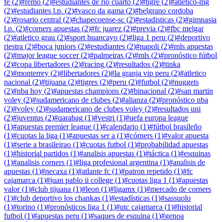
fe
(
2
)
#
remo
(
2
)
#
estudiantes de rio cuarto
(
2
)
#
tigre
(
2
)
#
atletico-mg
(
2
)
#
estudiantes l.p.
(
2
)
#
vasco da gama
(
2
)
#
belgrano cordoba
(
2
)
#
rosario central
(
2
)
#
chapecoense-sc
(
2
)
#
estadisticas
(
2
)
#
gimnasia
l.p.
(
2
)
#
corners apuestas
(
2
)
#
fc juarez
(
2
)
#
previa
(
2
)
#
fbc melgar
(
2
)
#
atletico grau
(
2
)
#
sport huancayo
(
2
)
#
liga 1 peru
(
2
)
#
deportivo
riestra
(
2
)
#
boca juniors
(
2
)
#
estudiantes
(
2
)
#
napoli
(
2
)
#
mls apuestas
(
2
)
#
major league soccer
(
2
)
#
palmeiras
(
2
)
#
mls
(
2
)
#
pronóstico fútbol
(
2
)
#
copa libertadores
(
2
)
#
racing
(
2
)
#
resultados
(
2
)
#
tinka
(
2
)
#
monterrey
(
2
)
#
libertadores
(
2
)
#
la granja vip peru
(
2
)
#
atletico
nacional
(
2
)
#
tijuana
(
2
)
#
tigres
(
2
)
#
peru
(
2
)
#
futbol
(
2
)
#
nuggets
(
2
)
#
nba hoy
(
2
)
#
apuestas champions
(
2
)
#
binacional
(
2
)
#
san martin
voley
(
2
)
#
sudamericano de clubes
(
2
)
#
alianza
(
2
)
#
pronóstico nba
(
2
)
#
voley
(
2
)
#
sudamericano de clubes voley
(
2
)
#
resultados uni
(
2
)
#
juventus
(
2
)
#
qarabag
(
1
)
#
vestri
(
1
)
#
uefa europa league
(
1
)
#
apuestas premier league
(
1
)
#
calendario
(
1
)
#
fútbol brasileño
(
1
)
#
cuotas la liga
(
1
)
#
apuestas ser a
(
1
)
#
córners
(
1
)
#
valor apuesta
(
1
)
#
serie a brasileirao
(
1
)
#
cuotas futbol
(
1
)
#
probabilidad apuestas
(
1
)
#
historial partidos
(
1
)
#
analisis apuestas
(
1
)
#
táctica
(
1
)
#
esquinas
(
1
)
#
analisis corners
(
1
)
#
liga profesional argentina
(
1
)
#
analisis de
apuestas
(
1
)
#
necaxa
(
1
)
#
atlante fc
(
1
)
#
patron repetido
(
1
)
#
fc
cajamarca
(
1
)
#
juan pablo ii college
(
1
)
#
cuotas liga 1
(
1
)
#
apuestas
valor
(
1
)
#
club tijuana
(
1
)
#
leon
(
1
)
#
ligamx
(
1
)
#
mercado de corners
(
1
)
#
club deportivo los chankas
(
1
)
#
estadísticas
(
1
)
#
sassuolo
(
1
)
#
torino
(
1
)
#
pronósticos liga 1
(
1
)
#
utc cajamarca
(
1
)
#
historial
futbol
(
1
)
#
apuestas peru
(
1
)
#
saques de esquina
(
1
)
#
genoa