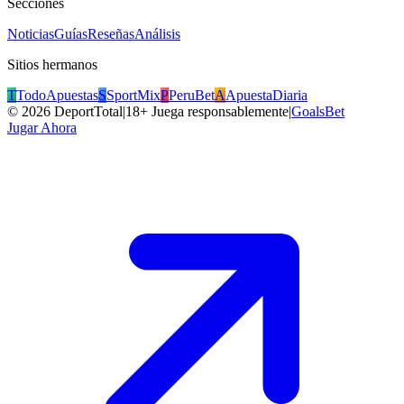
Secciones
Noticias
Guías
Reseñas
Análisis
Sitios hermanos
T
TodoApuestas
S
SportMix
P
PeruBet
A
ApuestaDiaria
©
2026
DeportTotal
|
18+ Juega responsablemente
|
GoalsBet
Jugar Ahora