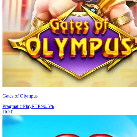
Gates of Olympus
Pragmatic Play
RTP
96.5
%
HOT