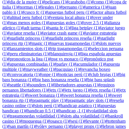
(
1
)
#
dia de la mujer
(
1
)
#
pelicans
(
1
)
#
carabobo
(
1
)
#
como
(
1
)
#
copa de
italia
(
1
)
#
normas
(
1
)
#
legales
(
1
)
#
peruano
(
1
)
#
america
(
1
)
#
juan
pablo ii
(
1
)
#
cusco fc
(
1
)
#
apuestas futbol peru
(
1
)
#
factor altura futbol
(
1
)
#
altitud peru futbol
(
1
)
#
ventaja local altura
(
1
)
#
over under
(
1
)
#
mas menos goles
(
1
)
#
apuestas goles
(
1
)
#
over 2.5
(
1
)
#
alianza
atletico
(
1
)
#
adt tarma
(
1
)
#
santa fe
(
1
)
#
liga betplay
(
1
)
#
aviator juego
(
1
)
#
aviator reseña
(
1
)
#
aviator crash game
(
1
)
#
aviator estrategia
(
1
)
#
starlight princess
(
1
)
#
starlight princess reseña
(
1
)
#
starlight
princess rtp
(
1
)
#
magic
(
1
)
#
nuevas tragamonedas
(
1
)
#
slots nuevos
(
1
)
#
lanzamientos slots
(
1
)
#
rtp tragamonedas
(
1
)
#
seleccion peruana
(
1
)
#
peru eliminatorias
(
1
)
#
blanquirroja
(
1
)
#
liga española apuestas
(
1
)
#
pronosticos la liga
(
1
)
#
psg vs monaco
(
1
)
#
pronóstico psg
(
1
)
#
apuestas combinadas
(
1
)
#
parlay
(
1
)
#
acumulador
(
1
)
#
apuesta
multiple
(
1
)
#
mayweather
(
1
)
#
pacquiao
(
1
)
#
revancha boxeo
(
1
)
#
convocatoria
(
1
)
#
onpe
(
1
)
#
noticias perú
(
1
)
#
club brujas
(
1
)
#
big
bass bonanza
(
1
)
#
big bass bonanza reseña
(
1
)
#
big bass splash
(
1
)
#
seattle
(
1
)
#
sounders
(
1
)
#
libertadores apuestas
(
1
)
#
equipos
peruanos libertadores
(
1
)
#
jetx
(
1
)
#
jetx juego
(
1
)
#
jetx reseña
(
1
)
#
jetx
estrategia
(
1
)
#
sweet bonanza
(
1
)
#
sweet bonanza reseña
(
1
)
#
sweet
bonanza rtp
(
1
)
#
pragmatic play
(
1
)
#
pragmatic play slots
(
1
)
#
reseña
casino online
(
1
)
#
slots perú
(
1
)
#
handicap asiatico
(
1
)
#
apuestas
handicap
(
1
)
#
handicap 0.5
(
1
)
#
handicap -1
(
1
)
#
volatilidad slots
(
1
)
#
tragamonedas volatilidad
(
1
)
#
slots alta volatilidad
(
1
)
#
bankroll
casino
(
1
)
#
moquegua
(
1
)
#
osasco
(
1
)
#
sesi
(
1
)
#
levante
(
1
)
#
tottenham
(
1
)
#
san martín
(
1
)
#
vóley peruano
(
1
)
#
player props
(
1
)
#
lebron james