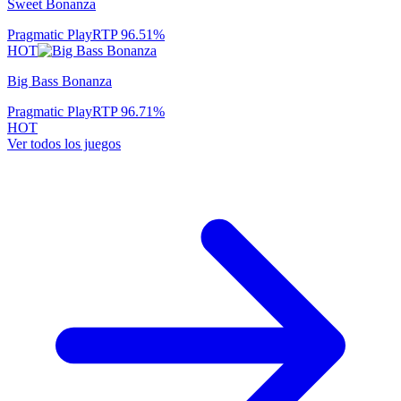
Sweet Bonanza
Pragmatic Play
RTP
96.51
%
HOT
Big Bass Bonanza
Pragmatic Play
RTP
96.71
%
HOT
Ver todos los juegos