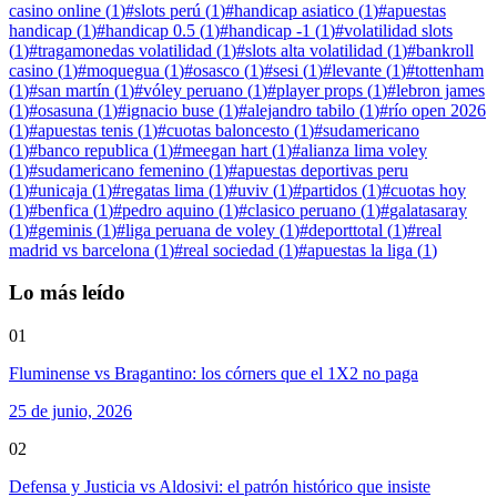
casino online
(
1
)
#
slots perú
(
1
)
#
handicap asiatico
(
1
)
#
apuestas
handicap
(
1
)
#
handicap 0.5
(
1
)
#
handicap -1
(
1
)
#
volatilidad slots
(
1
)
#
tragamonedas volatilidad
(
1
)
#
slots alta volatilidad
(
1
)
#
bankroll
casino
(
1
)
#
moquegua
(
1
)
#
osasco
(
1
)
#
sesi
(
1
)
#
levante
(
1
)
#
tottenham
(
1
)
#
san martín
(
1
)
#
vóley peruano
(
1
)
#
player props
(
1
)
#
lebron james
(
1
)
#
osasuna
(
1
)
#
ignacio buse
(
1
)
#
alejandro tabilo
(
1
)
#
río open 2026
(
1
)
#
apuestas tenis
(
1
)
#
cuotas baloncesto
(
1
)
#
sudamericano
(
1
)
#
banco republica
(
1
)
#
meegan hart
(
1
)
#
alianza lima voley
(
1
)
#
sudamericano femenino
(
1
)
#
apuestas deportivas peru
(
1
)
#
unicaja
(
1
)
#
regatas lima
(
1
)
#
uviv
(
1
)
#
partidos
(
1
)
#
cuotas hoy
(
1
)
#
benfica
(
1
)
#
pedro aquino
(
1
)
#
clasico peruano
(
1
)
#
galatasaray
(
1
)
#
geminis
(
1
)
#
liga peruana de voley
(
1
)
#
deporttotal
(
1
)
#
real
madrid vs barcelona
(
1
)
#
real sociedad
(
1
)
#
apuestas la liga
(
1
)
Lo más leído
01
Fluminense vs Bragantino: los córners que el 1X2 no paga
25 de junio, 2026
02
Defensa y Justicia vs Aldosivi: el patrón histórico que insiste