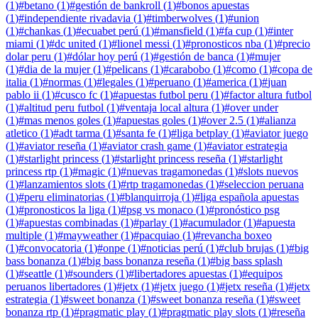
(
1
)
#
betano
(
1
)
#
gestión de bankroll
(
1
)
#
bonos apuestas
(
1
)
#
independiente rivadavia
(
1
)
#
timberwolves
(
1
)
#
union
(
1
)
#
chankas
(
1
)
#
ecuabet perú
(
1
)
#
mansfield
(
1
)
#
fa cup
(
1
)
#
inter
miami
(
1
)
#
dc united
(
1
)
#
lionel messi
(
1
)
#
pronosticos nba
(
1
)
#
precio
dolar peru
(
1
)
#
dólar hoy perú
(
1
)
#
gestión de banca
(
1
)
#
mujer
(
1
)
#
dia de la mujer
(
1
)
#
pelicans
(
1
)
#
carabobo
(
1
)
#
como
(
1
)
#
copa de
italia
(
1
)
#
normas
(
1
)
#
legales
(
1
)
#
peruano
(
1
)
#
america
(
1
)
#
juan
pablo ii
(
1
)
#
cusco fc
(
1
)
#
apuestas futbol peru
(
1
)
#
factor altura futbol
(
1
)
#
altitud peru futbol
(
1
)
#
ventaja local altura
(
1
)
#
over under
(
1
)
#
mas menos goles
(
1
)
#
apuestas goles
(
1
)
#
over 2.5
(
1
)
#
alianza
atletico
(
1
)
#
adt tarma
(
1
)
#
santa fe
(
1
)
#
liga betplay
(
1
)
#
aviator juego
(
1
)
#
aviator reseña
(
1
)
#
aviator crash game
(
1
)
#
aviator estrategia
(
1
)
#
starlight princess
(
1
)
#
starlight princess reseña
(
1
)
#
starlight
princess rtp
(
1
)
#
magic
(
1
)
#
nuevas tragamonedas
(
1
)
#
slots nuevos
(
1
)
#
lanzamientos slots
(
1
)
#
rtp tragamonedas
(
1
)
#
seleccion peruana
(
1
)
#
peru eliminatorias
(
1
)
#
blanquirroja
(
1
)
#
liga española apuestas
(
1
)
#
pronosticos la liga
(
1
)
#
psg vs monaco
(
1
)
#
pronóstico psg
(
1
)
#
apuestas combinadas
(
1
)
#
parlay
(
1
)
#
acumulador
(
1
)
#
apuesta
multiple
(
1
)
#
mayweather
(
1
)
#
pacquiao
(
1
)
#
revancha boxeo
(
1
)
#
convocatoria
(
1
)
#
onpe
(
1
)
#
noticias perú
(
1
)
#
club brujas
(
1
)
#
big
bass bonanza
(
1
)
#
big bass bonanza reseña
(
1
)
#
big bass splash
(
1
)
#
seattle
(
1
)
#
sounders
(
1
)
#
libertadores apuestas
(
1
)
#
equipos
peruanos libertadores
(
1
)
#
jetx
(
1
)
#
jetx juego
(
1
)
#
jetx reseña
(
1
)
#
jetx
estrategia
(
1
)
#
sweet bonanza
(
1
)
#
sweet bonanza reseña
(
1
)
#
sweet
bonanza rtp
(
1
)
#
pragmatic play
(
1
)
#
pragmatic play slots
(
1
)
#
reseña