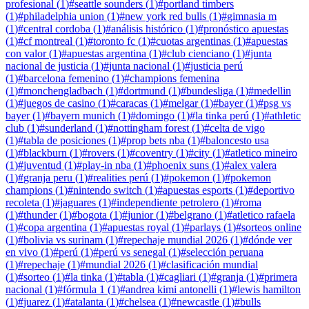
profesional
(
1
)
#
seattle sounders
(
1
)
#
portland timbers
(
1
)
#
philadelphia union
(
1
)
#
new york red bulls
(
1
)
#
gimnasia m
(
1
)
#
central cordoba
(
1
)
#
análisis histórico
(
1
)
#
pronóstico apuestas
(
1
)
#
cf montreal
(
1
)
#
toronto fc
(
1
)
#
cuotas argentinas
(
1
)
#
apuestas
con valor
(
1
)
#
apuestas argentina
(
1
)
#
club cienciano
(
1
)
#
junta
nacional de justicia
(
1
)
#
junta nacional
(
1
)
#
justicia perú
(
1
)
#
barcelona femenino
(
1
)
#
champions femenina
(
1
)
#
monchengladbach
(
1
)
#
dortmund
(
1
)
#
bundesliga
(
1
)
#
medellin
(
1
)
#
juegos de casino
(
1
)
#
caracas
(
1
)
#
melgar
(
1
)
#
bayer
(
1
)
#
psg vs
bayer
(
1
)
#
bayern munich
(
1
)
#
domingo
(
1
)
#
la tinka perú
(
1
)
#
athletic
club
(
1
)
#
sunderland
(
1
)
#
nottingham forest
(
1
)
#
celta de vigo
(
1
)
#
tabla de posiciones
(
1
)
#
prop bets nba
(
1
)
#
baloncesto usa
(
1
)
#
blackburn
(
1
)
#
rovers
(
1
)
#
coventry
(
1
)
#
city
(
1
)
#
atletico mineiro
(
1
)
#
juventud
(
1
)
#
play-in nba
(
1
)
#
phoenix suns
(
1
)
#
alex valera
(
1
)
#
granja peru
(
1
)
#
realities perú
(
1
)
#
pokemon
(
1
)
#
pokemon
champions
(
1
)
#
nintendo switch
(
1
)
#
apuestas esports
(
1
)
#
deportivo
recoleta
(
1
)
#
jaguares
(
1
)
#
independiente petrolero
(
1
)
#
roma
(
1
)
#
thunder
(
1
)
#
bogota
(
1
)
#
junior
(
1
)
#
belgrano
(
1
)
#
atletico rafaela
(
1
)
#
copa argentina
(
1
)
#
apuestas royal
(
1
)
#
parlays
(
1
)
#
sorteos online
(
1
)
#
bolivia vs surinam
(
1
)
#
repechaje mundial 2026
(
1
)
#
dónde ver
en vivo
(
1
)
#
perú
(
1
)
#
perú vs senegal
(
1
)
#
selección peruana
(
1
)
#
repechaje
(
1
)
#
mundial 2026
(
1
)
#
clasificación mundial
(
1
)
#
sorteo
(
1
)
#
la tinka
(
1
)
#
tabla
(
1
)
#
cagliari
(
1
)
#
granja
(
1
)
#
primera
nacional
(
1
)
#
fórmula 1
(
1
)
#
andrea kimi antonelli
(
1
)
#
lewis hamilton
(
1
)
#
juarez
(
1
)
#
atalanta
(
1
)
#
chelsea
(
1
)
#
newcastle
(
1
)
#
bulls