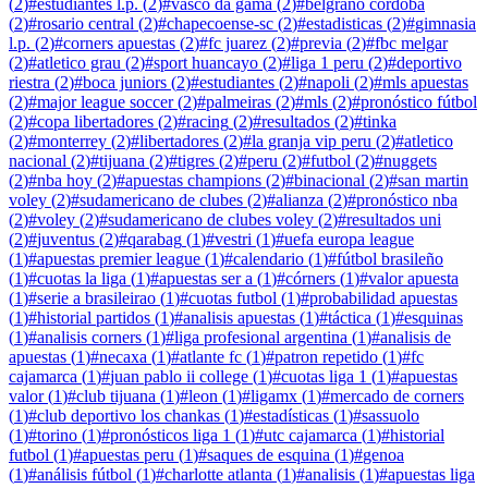
(
2
)
#
estudiantes l.p.
(
2
)
#
vasco da gama
(
2
)
#
belgrano cordoba
(
2
)
#
rosario central
(
2
)
#
chapecoense-sc
(
2
)
#
estadisticas
(
2
)
#
gimnasia
l.p.
(
2
)
#
corners apuestas
(
2
)
#
fc juarez
(
2
)
#
previa
(
2
)
#
fbc melgar
(
2
)
#
atletico grau
(
2
)
#
sport huancayo
(
2
)
#
liga 1 peru
(
2
)
#
deportivo
riestra
(
2
)
#
boca juniors
(
2
)
#
estudiantes
(
2
)
#
napoli
(
2
)
#
mls apuestas
(
2
)
#
major league soccer
(
2
)
#
palmeiras
(
2
)
#
mls
(
2
)
#
pronóstico fútbol
(
2
)
#
copa libertadores
(
2
)
#
racing
(
2
)
#
resultados
(
2
)
#
tinka
(
2
)
#
monterrey
(
2
)
#
libertadores
(
2
)
#
la granja vip peru
(
2
)
#
atletico
nacional
(
2
)
#
tijuana
(
2
)
#
tigres
(
2
)
#
peru
(
2
)
#
futbol
(
2
)
#
nuggets
(
2
)
#
nba hoy
(
2
)
#
apuestas champions
(
2
)
#
binacional
(
2
)
#
san martin
voley
(
2
)
#
sudamericano de clubes
(
2
)
#
alianza
(
2
)
#
pronóstico nba
(
2
)
#
voley
(
2
)
#
sudamericano de clubes voley
(
2
)
#
resultados uni
(
2
)
#
juventus
(
2
)
#
qarabag
(
1
)
#
vestri
(
1
)
#
uefa europa league
(
1
)
#
apuestas premier league
(
1
)
#
calendario
(
1
)
#
fútbol brasileño
(
1
)
#
cuotas la liga
(
1
)
#
apuestas ser a
(
1
)
#
córners
(
1
)
#
valor apuesta
(
1
)
#
serie a brasileirao
(
1
)
#
cuotas futbol
(
1
)
#
probabilidad apuestas
(
1
)
#
historial partidos
(
1
)
#
analisis apuestas
(
1
)
#
táctica
(
1
)
#
esquinas
(
1
)
#
analisis corners
(
1
)
#
liga profesional argentina
(
1
)
#
analisis de
apuestas
(
1
)
#
necaxa
(
1
)
#
atlante fc
(
1
)
#
patron repetido
(
1
)
#
fc
cajamarca
(
1
)
#
juan pablo ii college
(
1
)
#
cuotas liga 1
(
1
)
#
apuestas
valor
(
1
)
#
club tijuana
(
1
)
#
leon
(
1
)
#
ligamx
(
1
)
#
mercado de corners
(
1
)
#
club deportivo los chankas
(
1
)
#
estadísticas
(
1
)
#
sassuolo
(
1
)
#
torino
(
1
)
#
pronósticos liga 1
(
1
)
#
utc cajamarca
(
1
)
#
historial
futbol
(
1
)
#
apuestas peru
(
1
)
#
saques de esquina
(
1
)
#
genoa
(
1
)
#
análisis fútbol
(
1
)
#
charlotte atlanta
(
1
)
#
analisis
(
1
)
#
apuestas liga