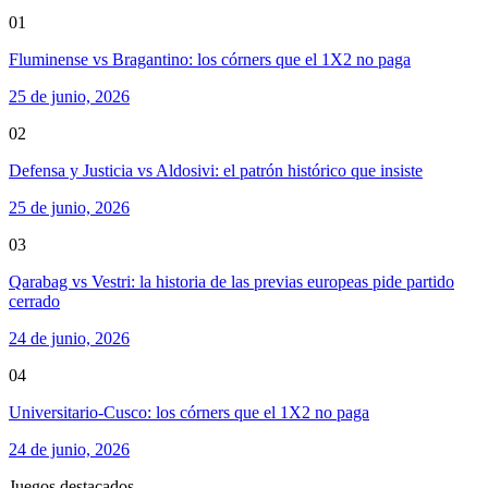
01
Fluminense vs Bragantino: los córners que el 1X2 no paga
25 de junio, 2026
02
Defensa y Justicia vs Aldosivi: el patrón histórico que insiste
25 de junio, 2026
03
Qarabag vs Vestri: la historia de las previas europeas pide partido
cerrado
24 de junio, 2026
04
Universitario-Cusco: los córners que el 1X2 no paga
24 de junio, 2026
Juegos destacados