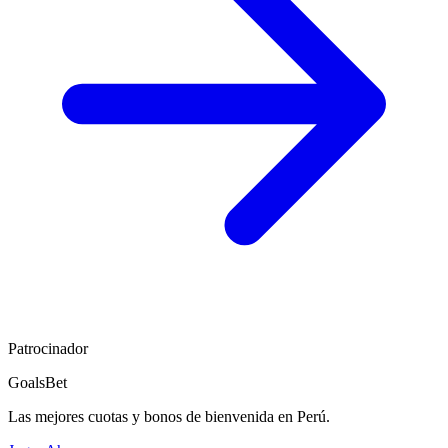
Patrocinador
GoalsBet
Las mejores cuotas y bonos de bienvenida en Perú.