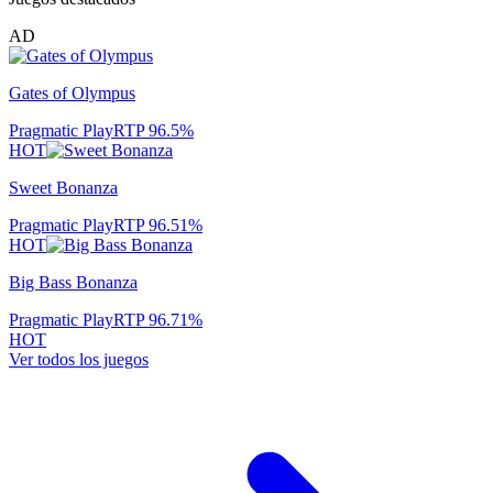
AD
Gates of Olympus
Pragmatic Play
RTP
96.5
%
HOT
Sweet Bonanza
Pragmatic Play
RTP
96.51
%
HOT
Big Bass Bonanza
Pragmatic Play
RTP
96.71
%
HOT
Ver todos los juegos