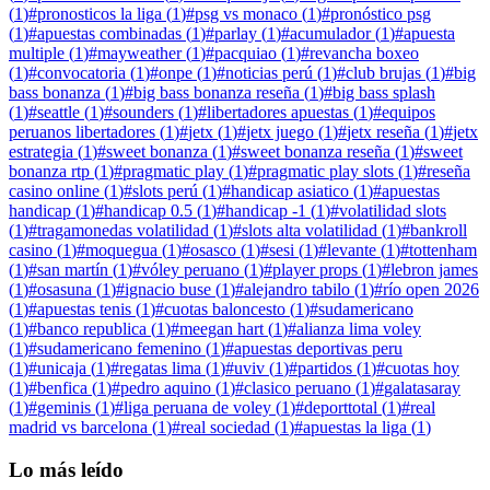
(
1
)
#
pronosticos la liga
(
1
)
#
psg vs monaco
(
1
)
#
pronóstico psg
(
1
)
#
apuestas combinadas
(
1
)
#
parlay
(
1
)
#
acumulador
(
1
)
#
apuesta
multiple
(
1
)
#
mayweather
(
1
)
#
pacquiao
(
1
)
#
revancha boxeo
(
1
)
#
convocatoria
(
1
)
#
onpe
(
1
)
#
noticias perú
(
1
)
#
club brujas
(
1
)
#
big
bass bonanza
(
1
)
#
big bass bonanza reseña
(
1
)
#
big bass splash
(
1
)
#
seattle
(
1
)
#
sounders
(
1
)
#
libertadores apuestas
(
1
)
#
equipos
peruanos libertadores
(
1
)
#
jetx
(
1
)
#
jetx juego
(
1
)
#
jetx reseña
(
1
)
#
jetx
estrategia
(
1
)
#
sweet bonanza
(
1
)
#
sweet bonanza reseña
(
1
)
#
sweet
bonanza rtp
(
1
)
#
pragmatic play
(
1
)
#
pragmatic play slots
(
1
)
#
reseña
casino online
(
1
)
#
slots perú
(
1
)
#
handicap asiatico
(
1
)
#
apuestas
handicap
(
1
)
#
handicap 0.5
(
1
)
#
handicap -1
(
1
)
#
volatilidad slots
(
1
)
#
tragamonedas volatilidad
(
1
)
#
slots alta volatilidad
(
1
)
#
bankroll
casino
(
1
)
#
moquegua
(
1
)
#
osasco
(
1
)
#
sesi
(
1
)
#
levante
(
1
)
#
tottenham
(
1
)
#
san martín
(
1
)
#
vóley peruano
(
1
)
#
player props
(
1
)
#
lebron james
(
1
)
#
osasuna
(
1
)
#
ignacio buse
(
1
)
#
alejandro tabilo
(
1
)
#
río open 2026
(
1
)
#
apuestas tenis
(
1
)
#
cuotas baloncesto
(
1
)
#
sudamericano
(
1
)
#
banco republica
(
1
)
#
meegan hart
(
1
)
#
alianza lima voley
(
1
)
#
sudamericano femenino
(
1
)
#
apuestas deportivas peru
(
1
)
#
unicaja
(
1
)
#
regatas lima
(
1
)
#
uviv
(
1
)
#
partidos
(
1
)
#
cuotas hoy
(
1
)
#
benfica
(
1
)
#
pedro aquino
(
1
)
#
clasico peruano
(
1
)
#
galatasaray
(
1
)
#
geminis
(
1
)
#
liga peruana de voley
(
1
)
#
deporttotal
(
1
)
#
real
madrid vs barcelona
(
1
)
#
real sociedad
(
1
)
#
apuestas la liga
(
1
)
Lo más leído