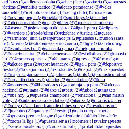
old boys
(
3
)
#
talleres cordoba
(
3
)
#
river plate
(
3
)
#
vitoria
(
3
)
#
apuestas
tácticas
(
3
)
#
analisis tactico
(
3
)
#
atletico paranaense
(
3
)
#
velez
sarsfield
(
3
)
#
instituto cordoba
(
3
)
#
racing club
(
3
)
#
brasileirao
(
3
)
#
ucv moquegua
(
3
)
#
puebla
(
3
)
#
sport boys
(
3
)
#
ecuabet
(
3
)
#
atletico madrid
(
3
)
#
psg
(
3
)
#
inter
(
3
)
#
apuestas baloncesto
(
3
)
#
arsenal
(
3
)
#
slots pragmatic play
(
3
)
#
liga 1 perú
(
3
)
#
clippers
(
3
)
#
warriors
(
3
)
#
bodø/glimt
(
3
)
#
defensa y justicia
(
2
)
#
cusco
(
2
)
#
sarmiento junin
(
2
)
#
argentinos jrs
(
2
)
#
platense
(
2
)
#
union santa
fe
(
2
)
#
remo
(
2
)
#
estudiantes de rio cuarto
(
2
)
#
tigre
(
2
)
#
atletico-mg
(
2
)
#
estudiantes l.p.
(
2
)
#
vasco da gama
(
2
)
#
belgrano cordoba
(
2
)
#
rosario central
(
2
)
#
chapecoense-sc
(
2
)
#
estadisticas
(
2
)
#
gimnasia
l.p.
(
2
)
#
corners apuestas
(
2
)
#
fc juarez
(
2
)
#
previa
(
2
)
#
fbc melgar
(
2
)
#
atletico grau
(
2
)
#
sport huancayo
(
2
)
#
liga 1 peru
(
2
)
#
deportivo
riestra
(
2
)
#
boca juniors
(
2
)
#
estudiantes
(
2
)
#
napoli
(
2
)
#
mls apuestas
(
2
)
#
major league soccer
(
2
)
#
palmeiras
(
2
)
#
mls
(
2
)
#
pronóstico fútbol
(
2
)
#
copa libertadores
(
2
)
#
racing
(
2
)
#
resultados
(
2
)
#
tinka
(
2
)
#
monterrey
(
2
)
#
libertadores
(
2
)
#
la granja vip peru
(
2
)
#
atletico
nacional
(
2
)
#
tijuana
(
2
)
#
tigres
(
2
)
#
peru
(
2
)
#
futbol
(
2
)
#
nuggets
(
2
)
#
nba hoy
(
2
)
#
apuestas champions
(
2
)
#
binacional
(
2
)
#
san martin
voley
(
2
)
#
sudamericano de clubes
(
2
)
#
alianza
(
2
)
#
pronóstico nba
(
2
)
#
voley
(
2
)
#
sudamericano de clubes voley
(
2
)
#
resultados uni
(
2
)
#
juventus
(
2
)
#
qarabag
(
1
)
#
vestri
(
1
)
#
uefa europa league
(
1
)
#
apuestas premier league
(
1
)
#
calendario
(
1
)
#
fútbol brasileño
(
1
)
#
cuotas la liga
(
1
)
#
apuestas ser a
(
1
)
#
córners
(
1
)
#
valor apuesta
(
1
)
#
serie a brasileirao
(
1
)
#
cuotas futbol
(
1
)
#
probabilidad apuestas