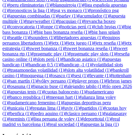
(
1
)
#
peru eliminatorias
(
1
)
#
blanquirroja
(
1
)
#
liga española apuestas
(
1
)
#
pronosticos la liga
(
1
)
#
psg vs monaco
(
1
)
#
pronóstico psg
(
1
)
#
apuestas combinadas
(
1
)
#
parlay
(
1
)
#
acumulador
(
1
)
#
apuesta
multiple
(
1
)
#
mayweather
(
1
)
#
pacquiao
(
1
)
#
revancha boxeo
(
1
)
#
convocatoria
(
1
)
#
onpe
(
1
)
#
noticias perú
(
1
)
#
club brujas
(
1
)
#
big
bass bonanza
(
1
)
#
big bass bonanza reseña
(
1
)
#
big bass splash
(
1
)
#
seattle
(
1
)
#
sounders
(
1
)
#
libertadores apuestas
(
1
)
#
equipos
peruanos libertadores
(
1
)
#
jetx
(
1
)
#
jetx juego
(
1
)
#
jetx reseña
(
1
)
#
jetx
estrategia
(
1
)
#
sweet bonanza
(
1
)
#
sweet bonanza reseña
(
1
)
#
sweet
bonanza rtp
(
1
)
#
pragmatic play
(
1
)
#
pragmatic play slots
(
1
)
#
reseña
casino online
(
1
)
#
slots perú
(
1
)
#
handicap asiatico
(
1
)
#
apuestas
handicap
(
1
)
#
handicap 0.5
(
1
)
#
handicap -1
(
1
)
#
volatilidad slots
(
1
)
#
tragamonedas volatilidad
(
1
)
#
slots alta volatilidad
(
1
)
#
bankroll
casino
(
1
)
#
moquegua
(
1
)
#
osasco
(
1
)
#
sesi
(
1
)
#
levante
(
1
)
#
tottenham
(
1
)
#
san martín
(
1
)
#
vóley peruano
(
1
)
#
player props
(
1
)
#
lebron james
(
1
)
#
osasuna
(
1
)
#
ignacio buse
(
1
)
#
alejandro tabilo
(
1
)
#
río open 2026
(
1
)
#
apuestas tenis
(
1
)
#
cuotas baloncesto
(
1
)
#
sudamericano
(
1
)
#
banco republica
(
1
)
#
meegan hart
(
1
)
#
alianza lima voley
(
1
)
#
sudamericano femenino
(
1
)
#
apuestas deportivas peru
(
1
)
#
unicaja
(
1
)
#
regatas lima
(
1
)
#
uviv
(
1
)
#
partidos
(
1
)
#
cuotas hoy
(
1
)
#
benfica
(
1
)
#
pedro aquino
(
1
)
#
clasico peruano
(
1
)
#
galatasaray
(
1
)
#
geminis
(
1
)
#
liga peruana de voley
(
1
)
#
deporttotal
(
1
)
#
real
madrid vs barcelona
(
1
)
#
real sociedad
(
1
)
#
apuestas la liga
(
1
)