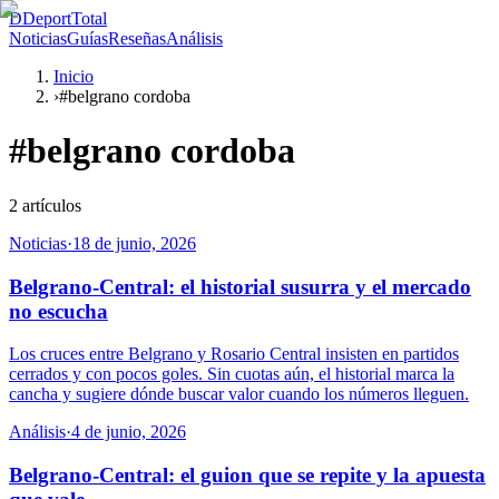
D
DeportTotal
Noticias
Guías
Reseñas
Análisis
Inicio
›
#belgrano cordoba
#
belgrano cordoba
2
artículos
Noticias
·
18 de junio, 2026
Belgrano-Central: el historial susurra y el mercado
no escucha
Los cruces entre Belgrano y Rosario Central insisten en partidos
cerrados y con pocos goles. Sin cuotas aún, el historial marca la
cancha y sugiere dónde buscar valor cuando los números lleguen.
Análisis
·
4 de junio, 2026
Belgrano-Central: el guion que se repite y la apuesta