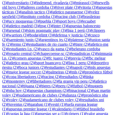
(
3
)
#
universitario
(
3
)
#
independ. rivadavia
(
3
)
#
mirassol
(
3
)
#
newells
old boys
(
3
)
#
talleres cordoba
(
3
)
#
river plate
(
3
)
#
vitoria
(
3
)
#
apuestas
tácticas
(
3
)
#
analisis tactico
(
3
)
#
atletico paranaense
(
3
)
#
velez
sarsfield
(
3
)
#
instituto cordoba
(
3
)
#
racing club
(
3
)
#
brasileirao
(
3
)
#
ucv moquegua
(
3
)
#
puebla
(
3
)
#
sport boys
(
3
)
#
ecuabet
(
3
)
#
atletico madrid
(
3
)
#
psg
(
3
)
#
inter
(
3
)
#
apuestas baloncesto
(
3
)
#
arsenal
(
3
)
#
slots pragmatic play
(
3
)
#
liga 1 perú
(
3
)
#
clippers
(
3
)
#
warriors
(
3
)
#
bodø/glimt
(
3
)
#
defensa y justicia
(
2
)
#
cusco
(
2
)
#
sarmiento junin
(
2
)
#
argentinos jrs
(
2
)
#
platense
(
2
)
#
union santa
fe
(
2
)
#
remo
(
2
)
#
estudiantes de rio cuarto
(
2
)
#
tigre
(
2
)
#
atletico-mg
(
2
)
#
estudiantes l.p.
(
2
)
#
vasco da gama
(
2
)
#
belgrano cordoba
(
2
)
#
rosario central
(
2
)
#
chapecoense-sc
(
2
)
#
estadisticas
(
2
)
#
gimnasia
l.p.
(
2
)
#
corners apuestas
(
2
)
#
fc juarez
(
2
)
#
previa
(
2
)
#
fbc melgar
(
2
)
#
atletico grau
(
2
)
#
sport huancayo
(
2
)
#
liga 1 peru
(
2
)
#
deportivo
riestra
(
2
)
#
boca juniors
(
2
)
#
estudiantes
(
2
)
#
napoli
(
2
)
#
mls apuestas
(
2
)
#
major league soccer
(
2
)
#
palmeiras
(
2
)
#
mls
(
2
)
#
pronóstico fútbol
(
2
)
#
copa libertadores
(
2
)
#
racing
(
2
)
#
resultados
(
2
)
#
tinka
(
2
)
#
monterrey
(
2
)
#
libertadores
(
2
)
#
la granja vip peru
(
2
)
#
atletico
nacional
(
2
)
#
tijuana
(
2
)
#
tigres
(
2
)
#
peru
(
2
)
#
futbol
(
2
)
#
nuggets
(
2
)
#
nba hoy
(
2
)
#
apuestas champions
(
2
)
#
binacional
(
2
)
#
san martin
voley
(
2
)
#
sudamericano de clubes
(
2
)
#
alianza
(
2
)
#
pronóstico nba
(
2
)
#
voley
(
2
)
#
sudamericano de clubes voley
(
2
)
#
resultados uni
(
2
)
#
juventus
(
2
)
#
qarabag
(
1
)
#
vestri
(
1
)
#
uefa europa league
(
1
)
#
apuestas premier league
(
1
)
#
calendario
(
1
)
#
fútbol brasileño
(
1
)
#
cuotas la liga
(
1
)
#
apuestas ser a
(
1
)
#
córners
(
1
)
#
valor apuesta