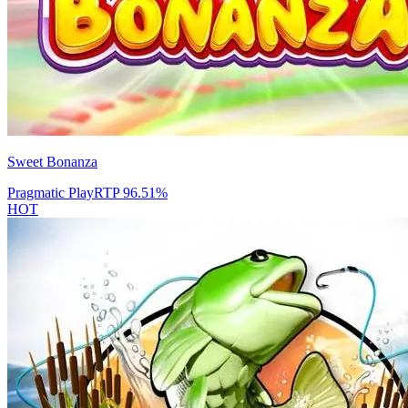
Sweet Bonanza
Pragmatic Play
RTP
96.51
%
HOT