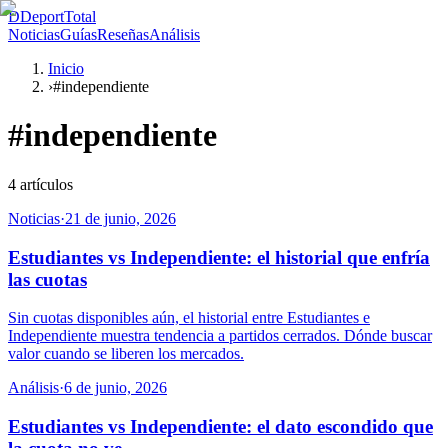
D
DeportTotal
Noticias
Guías
Reseñas
Análisis
Inicio
›
#independiente
#
independiente
4
artículos
Noticias
·
21 de junio, 2026
Estudiantes vs Independiente: el historial que enfría
las cuotas
Sin cuotas disponibles aún, el historial entre Estudiantes e
Independiente muestra tendencia a partidos cerrados. Dónde buscar
valor cuando se liberen los mercados.
Análisis
·
6 de junio, 2026
Estudiantes vs Independiente: el dato escondido que