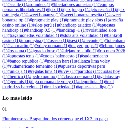
(
1
)
#
seattle
(
1
)
#
sounders
(
1
)
#
libertadores apuestas
(
1
)
#
equipos
peruanos libertadores
(
1
)
#
jetx
(
1
)
#
jetx juego
(
1
)
#
jetx reseña
(
1
)
#
jetx
estrategia
(
1
)
#
sweet bonanza
(
1
)
#
sweet bonanza reseña
(
1
)
#
sweet
bonanza rtp
(
1
)
#
pragmatic play
(
1
)
#
pragmatic play slots
(
1
)
#
reseña
casino online
(
1
)
#
slots perú
(
1
)
#
handicap asiatico
(
1
)
#
apuestas
handicap
(
1
)
#
handicap 0.5
(
1
)
#
handicap -1
(
1
)
#
volatilidad slots
(
1
)
#
tragamonedas volatilidad
(
1
)
#
slots alta volatilidad
(
1
)
#
bankroll
casino
(
1
)
#
moquegua
(
1
)
#
osasco
(
1
)
#
sesi
(
1
)
#
levante
(
1
)
#
tottenham
(
1
)
#
san martín
(
1
)
#
vóley peruano
(
1
)
#
player props
(
1
)
#
lebron james
(
1
)
#
osasuna
(
1
)
#
ignacio buse
(
1
)
#
alejandro tabilo
(
1
)
#
río open 2026
(
1
)
#
apuestas tenis
(
1
)
#
cuotas baloncesto
(
1
)
#
sudamericano
(
1
)
#
banco republica
(
1
)
#
meegan hart
(
1
)
#
alianza lima voley
(
1
)
#
sudamericano femenino
(
1
)
#
apuestas deportivas peru
(
1
)
#
unicaja
(
1
)
#
regatas lima
(
1
)
#
uviv
(
1
)
#
partidos
(
1
)
#
cuotas hoy
(
1
)
#
benfica
(
1
)
#
pedro aquino
(
1
)
#
clasico peruano
(
1
)
#
galatasaray
(
1
)
#
geminis
(
1
)
#
liga peruana de voley
(
1
)
#
deporttotal
(
1
)
#
real
madrid vs barcelona
(
1
)
#
real sociedad
(
1
)
#
apuestas la liga
(
1
)
Lo más leído
01
Fluminense vs Bragantino: los córners que el 1X2 no paga