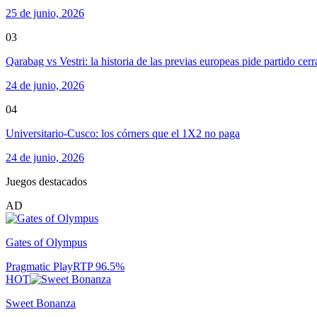
25 de junio, 2026
03
Qarabag vs Vestri: la historia de las previas europeas pide partido cer
24 de junio, 2026
04
Universitario-Cusco: los córners que el 1X2 no paga
24 de junio, 2026
Juegos destacados
AD
Gates of Olympus
Pragmatic Play
RTP
96.5
%
HOT
Sweet Bonanza