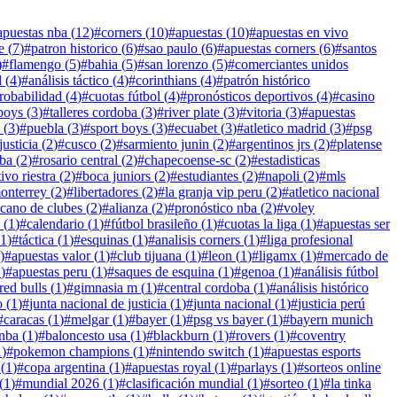
apuestas nba
(
12
)
#
corners
(
10
)
#
apuestas
(
10
)
#
apuestas en vivo
e
(
7
)
#
patron historico
(
6
)
#
sao paulo
(
6
)
#
apuestas corners
(
6
)
#
santos
)
#
flamengo
(
5
)
#
bahia
(
5
)
#
san lorenzo
(
5
)
#
comerciantes unidos
l
(
4
)
#
análisis táctico
(
4
)
#
corinthians
(
4
)
#
patrón histórico
robabilidad
(
4
)
#
cuotas fútbol
(
4
)
#
pronósticos deportivos
(
4
)
#
casino
boys
(
3
)
#
talleres cordoba
(
3
)
#
river plate
(
3
)
#
vitoria
(
3
)
#
apuestas
(
3
)
#
puebla
(
3
)
#
sport boys
(
3
)
#
ecuabet
(
3
)
#
atletico madrid
(
3
)
#
psg
justicia
(
2
)
#
cusco
(
2
)
#
sarmiento junin
(
2
)
#
argentinos jrs
(
2
)
#
platense
oba
(
2
)
#
rosario central
(
2
)
#
chapecoense-sc
(
2
)
#
estadisticas
ivo riestra
(
2
)
#
boca juniors
(
2
)
#
estudiantes
(
2
)
#
napoli
(
2
)
#
mls
onterrey
(
2
)
#
libertadores
(
2
)
#
la granja vip peru
(
2
)
#
atletico nacional
cano de clubes
(
2
)
#
alianza
(
2
)
#
pronóstico nba
(
2
)
#
voley
(
1
)
#
calendario
(
1
)
#
fútbol brasileño
(
1
)
#
cuotas la liga
(
1
)
#
apuestas ser
1
)
#
táctica
(
1
)
#
esquinas
(
1
)
#
analisis corners
(
1
)
#
liga profesional
)
#
apuestas valor
(
1
)
#
club tijuana
(
1
)
#
leon
(
1
)
#
ligamx
(
1
)
#
mercado de
1
)
#
apuestas peru
(
1
)
#
saques de esquina
(
1
)
#
genoa
(
1
)
#
análisis fútbol
red bulls
(
1
)
#
gimnasia m
(
1
)
#
central cordoba
(
1
)
#
análisis histórico
o
(
1
)
#
junta nacional de justicia
(
1
)
#
junta nacional
(
1
)
#
justicia perú
#
caracas
(
1
)
#
melgar
(
1
)
#
bayer
(
1
)
#
psg vs bayer
(
1
)
#
bayern munich
 nba
(
1
)
#
baloncesto usa
(
1
)
#
blackburn
(
1
)
#
rovers
(
1
)
#
coventry
1
)
#
pokemon champions
(
1
)
#
nintendo switch
(
1
)
#
apuestas esports
(
1
)
#
copa argentina
(
1
)
#
apuestas royal
(
1
)
#
parlays
(
1
)
#
sorteos online
(
1
)
#
mundial 2026
(
1
)
#
clasificación mundial
(
1
)
#
sorteo
(
1
)
#
la tinka