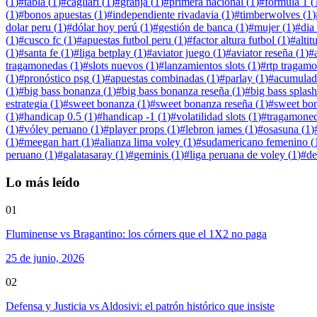
(
1
)
#
tabla
(
1
)
#
cagliari
(
1
)
#
granja
(
1
)
#
primera nacional
(
1
)
#
fórmula 1
(
(
1
)
#
bonos apuestas
(
1
)
#
independiente rivadavia
(
1
)
#
timberwolves
(
1
)
dolar peru
(
1
)
#
dólar hoy perú
(
1
)
#
gestión de banca
(
1
)
#
mujer
(
1
)
#
dia
(
1
)
#
cusco fc
(
1
)
#
apuestas futbol peru
(
1
)
#
factor altura futbol
(
1
)
#
altit
(
1
)
#
santa fe
(
1
)
#
liga betplay
(
1
)
#
aviator juego
(
1
)
#
aviator reseña
(
1
)
#
tragamonedas
(
1
)
#
slots nuevos
(
1
)
#
lanzamientos slots
(
1
)
#
rtp tragam
(
1
)
#
pronóstico psg
(
1
)
#
apuestas combinadas
(
1
)
#
parlay
(
1
)
#
acumulad
(
1
)
#
big bass bonanza
(
1
)
#
big bass bonanza reseña
(
1
)
#
big bass splash
estrategia
(
1
)
#
sweet bonanza
(
1
)
#
sweet bonanza reseña
(
1
)
#
sweet bon
(
1
)
#
handicap 0.5
(
1
)
#
handicap -1
(
1
)
#
volatilidad slots
(
1
)
#
tragamoned
(
1
)
#
vóley peruano
(
1
)
#
player props
(
1
)
#
lebron james
(
1
)
#
osasuna
(
1
)
(
1
)
#
meegan hart
(
1
)
#
alianza lima voley
(
1
)
#
sudamericano femenino
(
peruano
(
1
)
#
galatasaray
(
1
)
#
geminis
(
1
)
#
liga peruana de voley
(
1
)
#
de
Lo más leído
01
Fluminense vs Bragantino: los córners que el 1X2 no paga
25 de junio, 2026
02
Defensa y Justicia vs Aldosivi: el patrón histórico que insiste