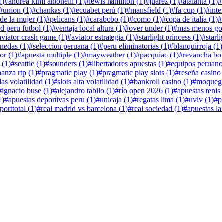
1
)
#
andrea kimi antonelli
(
1
)
#
lewis hamilton
(
1
)
#
juarez
(
1
)
#
atalanta
(
1
)
#
#
union
(
1
)
#
chankas
(
1
)
#
ecuabet perú
(
1
)
#
mansfield
(
1
)
#
fa cup
(
1
)
#
int
 de la mujer
(
1
)
#
pelicans
(
1
)
#
carabobo
(
1
)
#
como
(
1
)
#
copa de italia
(
1
)
#
ud peru futbol
(
1
)
#
ventaja local altura
(
1
)
#
over under
(
1
)
#
mas menos go
aviator crash game
(
1
)
#
aviator estrategia
(
1
)
#
starlight princess
(
1
)
#
starl
onedas
(
1
)
#
seleccion peruana
(
1
)
#
peru eliminatorias
(
1
)
#
blanquirroja
(
1
)
or
(
1
)
#
apuesta multiple
(
1
)
#
mayweather
(
1
)
#
pacquiao
(
1
)
#
revancha bo
(
1
)
#
seattle
(
1
)
#
sounders
(
1
)
#
libertadores apuestas
(
1
)
#
equipos peruano
anza rtp
(
1
)
#
pragmatic play
(
1
)
#
pragmatic play slots
(
1
)
#
reseña casino
as volatilidad
(
1
)
#
slots alta volatilidad
(
1
)
#
bankroll casino
(
1
)
#
moqueg
#
ignacio buse
(
1
)
#
alejandro tabilo
(
1
)
#
río open 2026
(
1
)
#
apuestas tenis
1
)
#
apuestas deportivas peru
(
1
)
#
unicaja
(
1
)
#
regatas lima
(
1
)
#
uviv
(
1
)
#
p
porttotal
(
1
)
#
real madrid vs barcelona
(
1
)
#
real sociedad
(
1
)
#
apuestas la