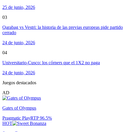
25 de junio, 2026
03
Qarabag vs Vestri: la historia de las previas europeas pide partido
cerrado
24 de junio, 2026
04
Universitario-Cusco: los córners que el 1X2 no paga
24 de junio, 2026
Juegos destacados
AD
Gates of Olympus
Pragmatic Play
RTP
96.5
%
HOT