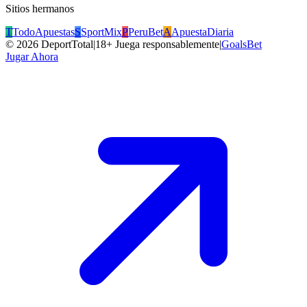
Sitios hermanos
T
TodoApuestas
S
SportMix
P
PeruBet
A
ApuestaDiaria
©
2026
DeportTotal
|
18+ Juega responsablemente
|
GoalsBet
Jugar Ahora