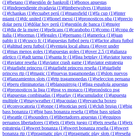
(
1
)
#
betano
(
1
)
#
gestión de bankroll
(
1
)
#
bonos apuestas
(
1
)
#
independiente rivadavia
(
1
)
#
timberwolves
(
1
)
#
union
(
1
)
#
chankas
(
1
)
#
ecuabet perú
(
1
)
#
mansfield
(
1
)
#
fa cup
(
1
)
#
inter
miami
(
1
)
#
dc united
(
1
)
#
lionel messi
(
1
)
#
pronosticos nba
(
1
)
#
precio
dolar peru
(
1
)
#
dólar hoy perú
(
1
)
#
gestión de banca
(
1
)
#
mujer
(
1
)
#
dia de la mujer
(
1
)
#
pelicans
(
1
)
#
carabobo
(
1
)
#
como
(
1
)
#
copa de
italia
(
1
)
#
normas
(
1
)
#
legales
(
1
)
#
peruano
(
1
)
#
america
(
1
)
#
juan
pablo ii
(
1
)
#
cusco fc
(
1
)
#
apuestas futbol peru
(
1
)
#
factor altura futbol
(
1
)
#
altitud peru futbol
(
1
)
#
ventaja local altura
(
1
)
#
over under
(
1
)
#
mas menos goles
(
1
)
#
apuestas goles
(
1
)
#
over 2.5
(
1
)
#
alianza
atletico
(
1
)
#
adt tarma
(
1
)
#
santa fe
(
1
)
#
liga betplay
(
1
)
#
aviator juego
(
1
)
#
aviator reseña
(
1
)
#
aviator crash game
(
1
)
#
aviator estrategia
(
1
)
#
starlight princess
(
1
)
#
starlight princess reseña
(
1
)
#
starlight
princess rtp
(
1
)
#
magic
(
1
)
#
nuevas tragamonedas
(
1
)
#
slots nuevos
(
1
)
#
lanzamientos slots
(
1
)
#
rtp tragamonedas
(
1
)
#
seleccion peruana
(
1
)
#
peru eliminatorias
(
1
)
#
blanquirroja
(
1
)
#
liga española apuestas
(
1
)
#
pronosticos la liga
(
1
)
#
psg vs monaco
(
1
)
#
pronóstico psg
(
1
)
#
apuestas combinadas
(
1
)
#
parlay
(
1
)
#
acumulador
(
1
)
#
apuesta
multiple
(
1
)
#
mayweather
(
1
)
#
pacquiao
(
1
)
#
revancha boxeo
(
1
)
#
convocatoria
(
1
)
#
onpe
(
1
)
#
noticias perú
(
1
)
#
club brujas
(
1
)
#
big
bass bonanza
(
1
)
#
big bass bonanza reseña
(
1
)
#
big bass splash
(
1
)
#
seattle
(
1
)
#
sounders
(
1
)
#
libertadores apuestas
(
1
)
#
equipos
peruanos libertadores
(
1
)
#
jetx
(
1
)
#
jetx juego
(
1
)
#
jetx reseña
(
1
)
#
jetx
estrategia
(
1
)
#
sweet bonanza
(
1
)
#
sweet bonanza reseña
(
1
)
#
sweet
bonanza rtp
(
1
)
#
pragmatic play
(
1
)
#
pragmatic play slots
(
1
)
#
reseña