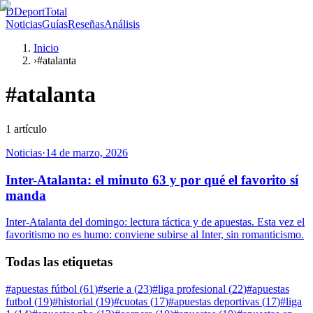
D
DeportTotal
Noticias
Guías
Reseñas
Análisis
Inicio
›
#atalanta
#
atalanta
1
artículo
Noticias
·
14 de marzo, 2026
Inter-Atalanta: el minuto 63 y por qué el favorito sí
manda
Inter-Atalanta del domingo: lectura táctica y de apuestas. Esta vez el
favoritismo no es humo: conviene subirse al Inter, sin romanticismo.
Todas las etiquetas
#
apuestas fútbol
(
61
)
#
serie a
(
23
)
#
liga profesional
(
22
)
#
apuestas
futbol
(
19
)
#
historial
(
19
)
#
cuotas
(
17
)
#
apuestas deportivas
(
17
)
#
liga