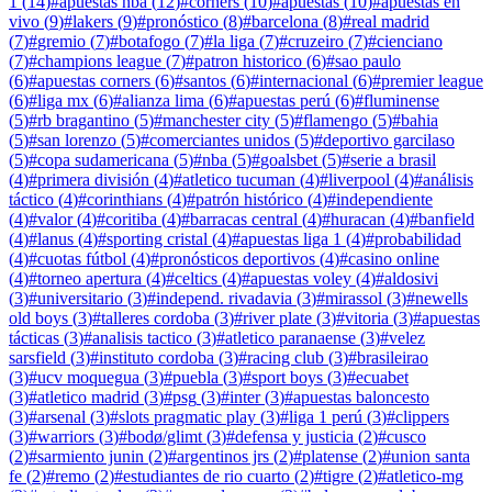
1
(
14
)
#
apuestas nba
(
12
)
#
corners
(
10
)
#
apuestas
(
10
)
#
apuestas en
vivo
(
9
)
#
lakers
(
9
)
#
pronóstico
(
8
)
#
barcelona
(
8
)
#
real madrid
(
7
)
#
gremio
(
7
)
#
botafogo
(
7
)
#
la liga
(
7
)
#
cruzeiro
(
7
)
#
cienciano
(
7
)
#
champions league
(
7
)
#
patron historico
(
6
)
#
sao paulo
(
6
)
#
apuestas corners
(
6
)
#
santos
(
6
)
#
internacional
(
6
)
#
premier league
(
6
)
#
liga mx
(
6
)
#
alianza lima
(
6
)
#
apuestas perú
(
6
)
#
fluminense
(
5
)
#
rb bragantino
(
5
)
#
manchester city
(
5
)
#
flamengo
(
5
)
#
bahia
(
5
)
#
san lorenzo
(
5
)
#
comerciantes unidos
(
5
)
#
deportivo garcilaso
(
5
)
#
copa sudamericana
(
5
)
#
nba
(
5
)
#
goalsbet
(
5
)
#
serie a brasil
(
4
)
#
primera división
(
4
)
#
atletico tucuman
(
4
)
#
liverpool
(
4
)
#
análisis
táctico
(
4
)
#
corinthians
(
4
)
#
patrón histórico
(
4
)
#
independiente
(
4
)
#
valor
(
4
)
#
coritiba
(
4
)
#
barracas central
(
4
)
#
huracan
(
4
)
#
banfield
(
4
)
#
lanus
(
4
)
#
sporting cristal
(
4
)
#
apuestas liga 1
(
4
)
#
probabilidad
(
4
)
#
cuotas fútbol
(
4
)
#
pronósticos deportivos
(
4
)
#
casino online
(
4
)
#
torneo apertura
(
4
)
#
celtics
(
4
)
#
apuestas voley
(
4
)
#
aldosivi
(
3
)
#
universitario
(
3
)
#
independ. rivadavia
(
3
)
#
mirassol
(
3
)
#
newells
old boys
(
3
)
#
talleres cordoba
(
3
)
#
river plate
(
3
)
#
vitoria
(
3
)
#
apuestas
tácticas
(
3
)
#
analisis tactico
(
3
)
#
atletico paranaense
(
3
)
#
velez
sarsfield
(
3
)
#
instituto cordoba
(
3
)
#
racing club
(
3
)
#
brasileirao
(
3
)
#
ucv moquegua
(
3
)
#
puebla
(
3
)
#
sport boys
(
3
)
#
ecuabet
(
3
)
#
atletico madrid
(
3
)
#
psg
(
3
)
#
inter
(
3
)
#
apuestas baloncesto
(
3
)
#
arsenal
(
3
)
#
slots pragmatic play
(
3
)
#
liga 1 perú
(
3
)
#
clippers
(
3
)
#
warriors
(
3
)
#
bodø/glimt
(
3
)
#
defensa y justicia
(
2
)
#
cusco
(
2
)
#
sarmiento junin
(
2
)
#
argentinos jrs
(
2
)
#
platense
(
2
)
#
union santa
fe
(
2
)
#
remo
(
2
)
#
estudiantes de rio cuarto
(
2
)
#
tigre
(
2
)
#
atletico-mg