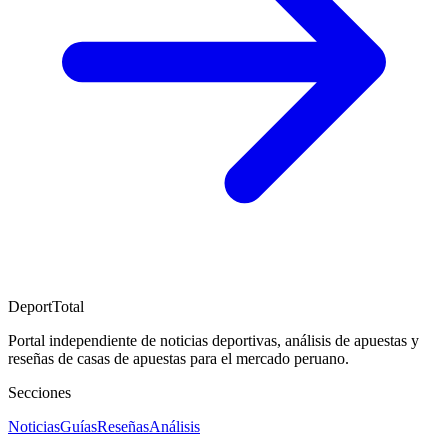
DeportTotal
Portal independiente de noticias deportivas, análisis de apuestas y
reseñas de casas de apuestas para el mercado peruano.
Secciones
Noticias
Guías
Reseñas
Análisis