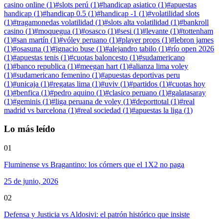
casino online
(
1
)
#
slots perú
(
1
)
#
handicap asiatico
(
1
)
#
apuestas
handicap
(
1
)
#
handicap 0.5
(
1
)
#
handicap -1
(
1
)
#
volatilidad slots
(
1
)
#
tragamonedas volatilidad
(
1
)
#
slots alta volatilidad
(
1
)
#
bankroll
casino
(
1
)
#
moquegua
(
1
)
#
osasco
(
1
)
#
sesi
(
1
)
#
levante
(
1
)
#
tottenham
(
1
)
#
san martín
(
1
)
#
vóley peruano
(
1
)
#
player props
(
1
)
#
lebron james
(
1
)
#
osasuna
(
1
)
#
ignacio buse
(
1
)
#
alejandro tabilo
(
1
)
#
río open 2026
(
1
)
#
apuestas tenis
(
1
)
#
cuotas baloncesto
(
1
)
#
sudamericano
(
1
)
#
banco republica
(
1
)
#
meegan hart
(
1
)
#
alianza lima voley
(
1
)
#
sudamericano femenino
(
1
)
#
apuestas deportivas peru
(
1
)
#
unicaja
(
1
)
#
regatas lima
(
1
)
#
uviv
(
1
)
#
partidos
(
1
)
#
cuotas hoy
(
1
)
#
benfica
(
1
)
#
pedro aquino
(
1
)
#
clasico peruano
(
1
)
#
galatasaray
(
1
)
#
geminis
(
1
)
#
liga peruana de voley
(
1
)
#
deporttotal
(
1
)
#
real
madrid vs barcelona
(
1
)
#
real sociedad
(
1
)
#
apuestas la liga
(
1
)
Lo más leído
01
Fluminense vs Bragantino: los córners que el 1X2 no paga
25 de junio, 2026
02
Defensa y Justicia vs Aldosivi: el patrón histórico que insiste