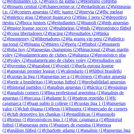
(
2
)
#
estudiantes l.p.
(
2
)
#
vasco da gama
(
2
)
#
belgrano cordoba
(
2
)
#
rosario central
(
2
)
#
chapecoense-sc
(
2
)
#
estadisticas
(
2
)
#
gimnasia
l.p.
(
2
)
#
corners apuestas
(
2
)
#
fc juarez
(
2
)
#
previa
(
2
)
#
fbc melgar
(
2
)
#
atletico grau
(
2
)
#
sport huancayo
(
2
)
#
liga 1 peru
(
2
)
#
deportivo
riestra
(
2
)
#
boca juniors
(
2
)
#
estudiantes
(
2
)
#
napoli
(
2
)
#
mls apuestas
(
2
)
#
major league soccer
(
2
)
#
palmeiras
(
2
)
#
mls
(
2
)
#
pronóstico fútbol
(
2
)
#
copa libertadores
(
2
)
#
racing
(
2
)
#
resultados
(
2
)
#
tinka
(
2
)
#
monterrey
(
2
)
#
libertadores
(
2
)
#
la granja vip peru
(
2
)
#
atletico
nacional
(
2
)
#
tijuana
(
2
)
#
tigres
(
2
)
#
peru
(
2
)
#
futbol
(
2
)
#
nuggets
(
2
)
#
nba hoy
(
2
)
#
apuestas champions
(
2
)
#
binacional
(
2
)
#
san martin
voley
(
2
)
#
sudamericano de clubes
(
2
)
#
alianza
(
2
)
#
pronóstico nba
(
2
)
#
voley
(
2
)
#
sudamericano de clubes voley
(
2
)
#
resultados uni
(
2
)
#
juventus
(
2
)
#
qarabag
(
1
)
#
vestri
(
1
)
#
uefa europa league
(
1
)
#
apuestas premier league
(
1
)
#
calendario
(
1
)
#
fútbol brasileño
(
1
)
#
cuotas la liga
(
1
)
#
apuestas ser a
(
1
)
#
córners
(
1
)
#
valor apuesta
(
1
)
#
serie a brasileirao
(
1
)
#
cuotas futbol
(
1
)
#
probabilidad apuestas
(
1
)
#
historial partidos
(
1
)
#
analisis apuestas
(
1
)
#
táctica
(
1
)
#
esquinas
(
1
)
#
analisis corners
(
1
)
#
liga profesional argentina
(
1
)
#
analisis de
apuestas
(
1
)
#
necaxa
(
1
)
#
atlante fc
(
1
)
#
patron repetido
(
1
)
#
fc
cajamarca
(
1
)
#
juan pablo ii college
(
1
)
#
cuotas liga 1
(
1
)
#
apuestas
valor
(
1
)
#
club tijuana
(
1
)
#
leon
(
1
)
#
ligamx
(
1
)
#
mercado de corners
(
1
)
#
club deportivo los chankas
(
1
)
#
estadísticas
(
1
)
#
sassuolo
(
1
)
#
torino
(
1
)
#
pronósticos liga 1
(
1
)
#
utc cajamarca
(
1
)
#
historial
futbol
(
1
)
#
apuestas peru
(
1
)
#
saques de esquina
(
1
)
#
genoa
(
1
)
#
análisis fútbol
(
1
)
#
charlotte atlanta
(
1
)
#
analisis
(
1
)
#
apuestas liga