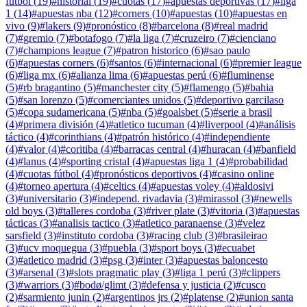
futbol
(
19
)
#
historial
(
19
)
#
cuotas
(
17
)
#
apuestas deportivas
(
17
)
#
liga
1
(
14
)
#
apuestas nba
(
12
)
#
corners
(
10
)
#
apuestas
(
10
)
#
apuestas en
vivo
(
9
)
#
lakers
(
9
)
#
pronóstico
(
8
)
#
barcelona
(
8
)
#
real madrid
(
7
)
#
gremio
(
7
)
#
botafogo
(
7
)
#
la liga
(
7
)
#
cruzeiro
(
7
)
#
cienciano
(
7
)
#
champions league
(
7
)
#
patron historico
(
6
)
#
sao paulo
(
6
)
#
apuestas corners
(
6
)
#
santos
(
6
)
#
internacional
(
6
)
#
premier league
(
6
)
#
liga mx
(
6
)
#
alianza lima
(
6
)
#
apuestas perú
(
6
)
#
fluminense
(
5
)
#
rb bragantino
(
5
)
#
manchester city
(
5
)
#
flamengo
(
5
)
#
bahia
(
5
)
#
san lorenzo
(
5
)
#
comerciantes unidos
(
5
)
#
deportivo garcilaso
(
5
)
#
copa sudamericana
(
5
)
#
nba
(
5
)
#
goalsbet
(
5
)
#
serie a brasil
(
4
)
#
primera división
(
4
)
#
atletico tucuman
(
4
)
#
liverpool
(
4
)
#
análisis
táctico
(
4
)
#
corinthians
(
4
)
#
patrón histórico
(
4
)
#
independiente
(
4
)
#
valor
(
4
)
#
coritiba
(
4
)
#
barracas central
(
4
)
#
huracan
(
4
)
#
banfield
(
4
)
#
lanus
(
4
)
#
sporting cristal
(
4
)
#
apuestas liga 1
(
4
)
#
probabilidad
(
4
)
#
cuotas fútbol
(
4
)
#
pronósticos deportivos
(
4
)
#
casino online
(
4
)
#
torneo apertura
(
4
)
#
celtics
(
4
)
#
apuestas voley
(
4
)
#
aldosivi
(
3
)
#
universitario
(
3
)
#
independ. rivadavia
(
3
)
#
mirassol
(
3
)
#
newells
old boys
(
3
)
#
talleres cordoba
(
3
)
#
river plate
(
3
)
#
vitoria
(
3
)
#
apuestas
tácticas
(
3
)
#
analisis tactico
(
3
)
#
atletico paranaense
(
3
)
#
velez
sarsfield
(
3
)
#
instituto cordoba
(
3
)
#
racing club
(
3
)
#
brasileirao
(
3
)
#
ucv moquegua
(
3
)
#
puebla
(
3
)
#
sport boys
(
3
)
#
ecuabet
(
3
)
#
atletico madrid
(
3
)
#
psg
(
3
)
#
inter
(
3
)
#
apuestas baloncesto
(
3
)
#
arsenal
(
3
)
#
slots pragmatic play
(
3
)
#
liga 1 perú
(
3
)
#
clippers
(
3
)
#
warriors
(
3
)
#
bodø/glimt
(
3
)
#
defensa y justicia
(
2
)
#
cusco
(
2
)
#
sarmiento junin
(
2
)
#
argentinos jrs
(
2
)
#
platense
(
2
)
#
union santa