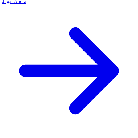
Jugar Ahora