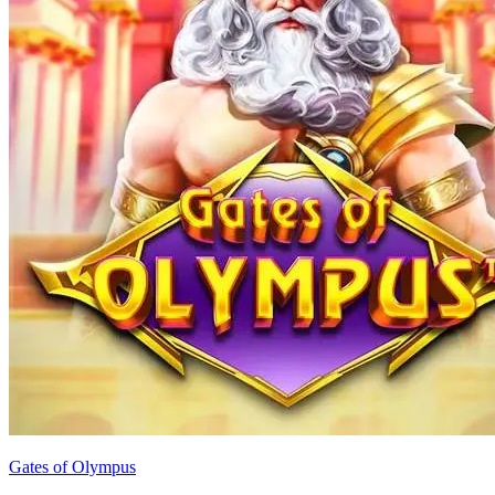
Gates of Olympus