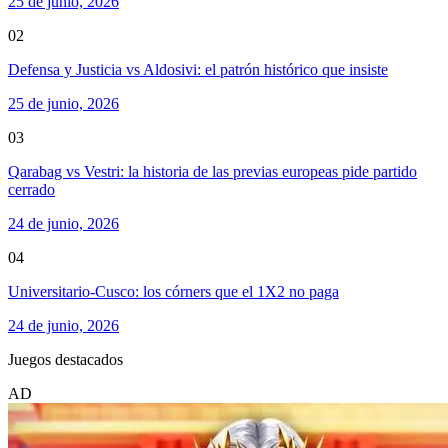
25 de junio, 2026
02
Defensa y Justicia vs Aldosivi: el patrón histórico que insiste
25 de junio, 2026
03
Qarabag vs Vestri: la historia de las previas europeas pide partido
cerrado
24 de junio, 2026
04
Universitario-Cusco: los córners que el 1X2 no paga
24 de junio, 2026
Juegos destacados
AD