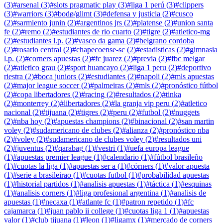
(
3
)
#
arsenal
(
3
)
#
slots pragmatic play
(
3
)
#
liga 1 perú
(
3
)
#
clippers
(
3
)
#
warriors
(
3
)
#
bodø/glimt
(
3
)
#
defensa y justicia
(
2
)
#
cusco
(
2
)
#
sarmiento junin
(
2
)
#
argentinos jrs
(
2
)
#
platense
(
2
)
#
union santa
fe
(
2
)
#
remo
(
2
)
#
estudiantes de rio cuarto
(
2
)
#
tigre
(
2
)
#
atletico-mg
(
2
)
#
estudiantes l.p.
(
2
)
#
vasco da gama
(
2
)
#
belgrano cordoba
(
2
)
#
rosario central
(
2
)
#
chapecoense-sc
(
2
)
#
estadisticas
(
2
)
#
gimnasia
l.p.
(
2
)
#
corners apuestas
(
2
)
#
fc juarez
(
2
)
#
previa
(
2
)
#
fbc melgar
(
2
)
#
atletico grau
(
2
)
#
sport huancayo
(
2
)
#
liga 1 peru
(
2
)
#
deportivo
riestra
(
2
)
#
boca juniors
(
2
)
#
estudiantes
(
2
)
#
napoli
(
2
)
#
mls apuestas
(
2
)
#
major league soccer
(
2
)
#
palmeiras
(
2
)
#
mls
(
2
)
#
pronóstico fútbol
(
2
)
#
copa libertadores
(
2
)
#
racing
(
2
)
#
resultados
(
2
)
#
tinka
(
2
)
#
monterrey
(
2
)
#
libertadores
(
2
)
#
la granja vip peru
(
2
)
#
atletico
nacional
(
2
)
#
tijuana
(
2
)
#
tigres
(
2
)
#
peru
(
2
)
#
futbol
(
2
)
#
nuggets
(
2
)
#
nba hoy
(
2
)
#
apuestas champions
(
2
)
#
binacional
(
2
)
#
san martin
voley
(
2
)
#
sudamericano de clubes
(
2
)
#
alianza
(
2
)
#
pronóstico nba
(
2
)
#
voley
(
2
)
#
sudamericano de clubes voley
(
2
)
#
resultados uni
(
2
)
#
juventus
(
2
)
#
qarabag
(
1
)
#
vestri
(
1
)
#
uefa europa league
(
1
)
#
apuestas premier league
(
1
)
#
calendario
(
1
)
#
fútbol brasileño
(
1
)
#
cuotas la liga
(
1
)
#
apuestas ser a
(
1
)
#
córners
(
1
)
#
valor apuesta
(
1
)
#
serie a brasileirao
(
1
)
#
cuotas futbol
(
1
)
#
probabilidad apuestas
(
1
)
#
historial partidos
(
1
)
#
analisis apuestas
(
1
)
#
táctica
(
1
)
#
esquinas
(
1
)
#
analisis corners
(
1
)
#
liga profesional argentina
(
1
)
#
analisis de
apuestas
(
1
)
#
necaxa
(
1
)
#
atlante fc
(
1
)
#
patron repetido
(
1
)
#
fc
cajamarca
(
1
)
#
juan pablo ii college
(
1
)
#
cuotas liga 1
(
1
)
#
apuestas
valor
(
1
)
#
club tijuana
(
1
)
#
leon
(
1
)
#
ligamx
(
1
)
#
mercado de corners