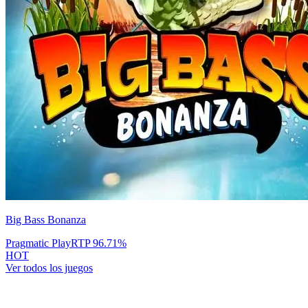
Big Bass Bonanza
Pragmatic Play
RTP
96.71
%
HOT
Ver todos los juegos