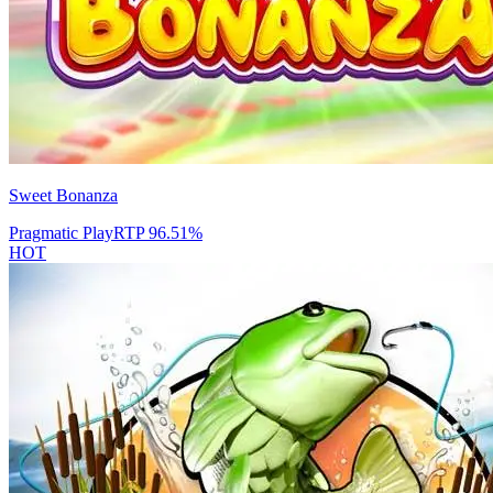
Sweet Bonanza
Pragmatic Play
RTP
96.51
%
HOT