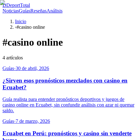
D
DeportTotal
Noticias
Guías
Reseñas
Análisis
Inicio
›
#casino online
#
casino online
4
artículos
Guías
·
30 de abril, 2026
¿Sirven esos pronósticos mezclados con casino en
Ecuabet?
Guía realista para entender pronósticos deportivos y juegos de
casino online en Ecuabet, sin confundir análisis con azar ni quemar
saldo.
Guías
·
7 de marzo, 2026
Ecuabet en Perú: pronósticos y casino sin venderte