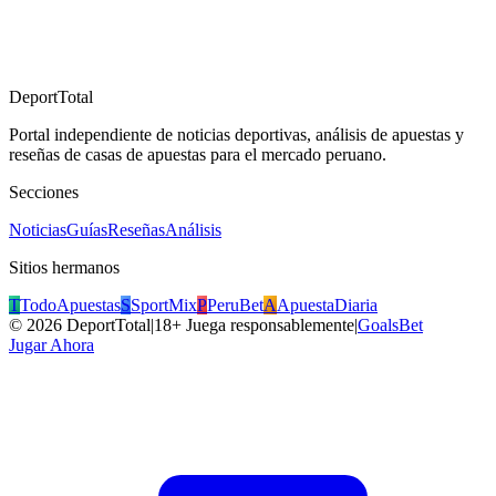
DeportTotal
Portal independiente de noticias deportivas, análisis de apuestas y
reseñas de casas de apuestas para el mercado peruano.
Secciones
Noticias
Guías
Reseñas
Análisis
Sitios hermanos
T
TodoApuestas
S
SportMix
P
PeruBet
A
ApuestaDiaria
©
2026
DeportTotal
|
18+ Juega responsablemente
|
GoalsBet
Jugar Ahora