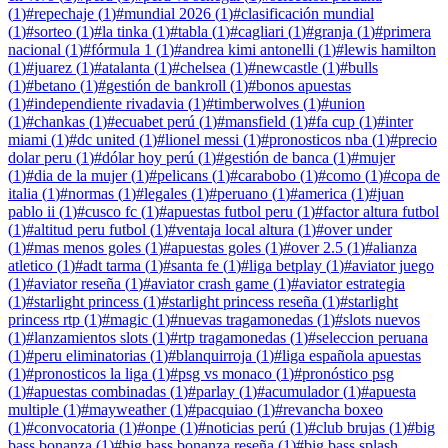
(
1
)
#
repechaje
(
1
)
#
mundial 2026
(
1
)
#
clasificación mundial
(
1
)
#
sorteo
(
1
)
#
la tinka
(
1
)
#
tabla
(
1
)
#
cagliari
(
1
)
#
granja
(
1
)
#
primera
nacional
(
1
)
#
fórmula 1
(
1
)
#
andrea kimi antonelli
(
1
)
#
lewis hamilton
(
1
)
#
juarez
(
1
)
#
atalanta
(
1
)
#
chelsea
(
1
)
#
newcastle
(
1
)
#
bulls
(
1
)
#
betano
(
1
)
#
gestión de bankroll
(
1
)
#
bonos apuestas
(
1
)
#
independiente rivadavia
(
1
)
#
timberwolves
(
1
)
#
union
(
1
)
#
chankas
(
1
)
#
ecuabet perú
(
1
)
#
mansfield
(
1
)
#
fa cup
(
1
)
#
inter
miami
(
1
)
#
dc united
(
1
)
#
lionel messi
(
1
)
#
pronosticos nba
(
1
)
#
precio
dolar peru
(
1
)
#
dólar hoy perú
(
1
)
#
gestión de banca
(
1
)
#
mujer
(
1
)
#
dia de la mujer
(
1
)
#
pelicans
(
1
)
#
carabobo
(
1
)
#
como
(
1
)
#
copa de
italia
(
1
)
#
normas
(
1
)
#
legales
(
1
)
#
peruano
(
1
)
#
america
(
1
)
#
juan
pablo ii
(
1
)
#
cusco fc
(
1
)
#
apuestas futbol peru
(
1
)
#
factor altura futbol
(
1
)
#
altitud peru futbol
(
1
)
#
ventaja local altura
(
1
)
#
over under
(
1
)
#
mas menos goles
(
1
)
#
apuestas goles
(
1
)
#
over 2.5
(
1
)
#
alianza
atletico
(
1
)
#
adt tarma
(
1
)
#
santa fe
(
1
)
#
liga betplay
(
1
)
#
aviator juego
(
1
)
#
aviator reseña
(
1
)
#
aviator crash game
(
1
)
#
aviator estrategia
(
1
)
#
starlight princess
(
1
)
#
starlight princess reseña
(
1
)
#
starlight
princess rtp
(
1
)
#
magic
(
1
)
#
nuevas tragamonedas
(
1
)
#
slots nuevos
(
1
)
#
lanzamientos slots
(
1
)
#
rtp tragamonedas
(
1
)
#
seleccion peruana
(
1
)
#
peru eliminatorias
(
1
)
#
blanquirroja
(
1
)
#
liga española apuestas
(
1
)
#
pronosticos la liga
(
1
)
#
psg vs monaco
(
1
)
#
pronóstico psg
(
1
)
#
apuestas combinadas
(
1
)
#
parlay
(
1
)
#
acumulador
(
1
)
#
apuesta
multiple
(
1
)
#
mayweather
(
1
)
#
pacquiao
(
1
)
#
revancha boxeo
(
1
)
#
convocatoria
(
1
)
#
onpe
(
1
)
#
noticias perú
(
1
)
#
club brujas
(
1
)
#
big
bass bonanza
(
1
)
#
big bass bonanza reseña
(
1
)
#
big bass splash