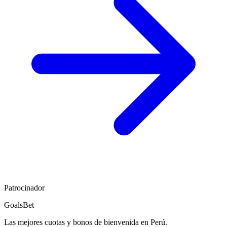
Patrocinador
GoalsBet
Las mejores cuotas y bonos de bienvenida en Perú.