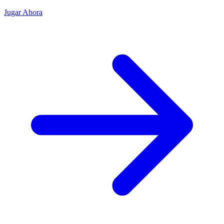
Jugar Ahora