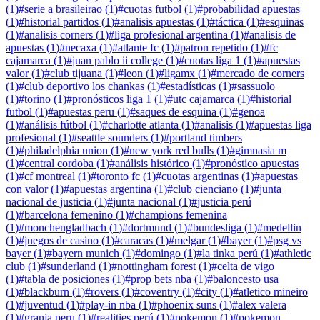
(
1
)
#
serie a brasileirao
(
1
)
#
cuotas futbol
(
1
)
#
probabilidad apuestas
(
1
)
#
historial partidos
(
1
)
#
analisis apuestas
(
1
)
#
táctica
(
1
)
#
esquinas
(
1
)
#
analisis corners
(
1
)
#
liga profesional argentina
(
1
)
#
analisis de
apuestas
(
1
)
#
necaxa
(
1
)
#
atlante fc
(
1
)
#
patron repetido
(
1
)
#
fc
cajamarca
(
1
)
#
juan pablo ii college
(
1
)
#
cuotas liga 1
(
1
)
#
apuestas
valor
(
1
)
#
club tijuana
(
1
)
#
leon
(
1
)
#
ligamx
(
1
)
#
mercado de corners
(
1
)
#
club deportivo los chankas
(
1
)
#
estadísticas
(
1
)
#
sassuolo
(
1
)
#
torino
(
1
)
#
pronósticos liga 1
(
1
)
#
utc cajamarca
(
1
)
#
historial
futbol
(
1
)
#
apuestas peru
(
1
)
#
saques de esquina
(
1
)
#
genoa
(
1
)
#
análisis fútbol
(
1
)
#
charlotte atlanta
(
1
)
#
analisis
(
1
)
#
apuestas liga
profesional
(
1
)
#
seattle sounders
(
1
)
#
portland timbers
(
1
)
#
philadelphia union
(
1
)
#
new york red bulls
(
1
)
#
gimnasia m
(
1
)
#
central cordoba
(
1
)
#
análisis histórico
(
1
)
#
pronóstico apuestas
(
1
)
#
cf montreal
(
1
)
#
toronto fc
(
1
)
#
cuotas argentinas
(
1
)
#
apuestas
con valor
(
1
)
#
apuestas argentina
(
1
)
#
club cienciano
(
1
)
#
junta
nacional de justicia
(
1
)
#
junta nacional
(
1
)
#
justicia perú
(
1
)
#
barcelona femenino
(
1
)
#
champions femenina
(
1
)
#
monchengladbach
(
1
)
#
dortmund
(
1
)
#
bundesliga
(
1
)
#
medellin
(
1
)
#
juegos de casino
(
1
)
#
caracas
(
1
)
#
melgar
(
1
)
#
bayer
(
1
)
#
psg vs
bayer
(
1
)
#
bayern munich
(
1
)
#
domingo
(
1
)
#
la tinka perú
(
1
)
#
athletic
club
(
1
)
#
sunderland
(
1
)
#
nottingham forest
(
1
)
#
celta de vigo
(
1
)
#
tabla de posiciones
(
1
)
#
prop bets nba
(
1
)
#
baloncesto usa
(
1
)
#
blackburn
(
1
)
#
rovers
(
1
)
#
coventry
(
1
)
#
city
(
1
)
#
atletico mineiro
(
1
)
#
juventud
(
1
)
#
play-in nba
(
1
)
#
phoenix suns
(
1
)
#
alex valera
(
1
)
#
granja peru
(
1
)
#
realities perú
(
1
)
#
pokemon
(
1
)
#
pokemon