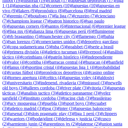
futbol
(
19
)
#
historial
(
19
)
#
cuotas
(
17
)
#
apuestas deportivas
(
17
)
#
liga
1
(
14
)
#
apuestas nba
(
12
)
#
corners
(
10
)
#
apuestas
(
10
)
#
apuestas en
vivo
(
9
)
#
lakers
(
9
)
#
pronóstico
(
8
)
#
barcelona
(
8
)
#
real madrid
(
7
)
#
gremio
(
7
)
#
botafogo
(
7
)
#
la liga
(
7
)
#
cruzeiro
(
7
)
#
cienciano
(
7
)
#
champions league
(
7
)
#
patron historico
(
6
)
#
sao paulo
(
6
)
#
apuestas corners
(
6
)
#
santos
(
6
)
#
internacional
(
6
)
#
premier league
(
6
)
#
liga mx
(
6
)
#
alianza lima
(
6
)
#
apuestas perú
(
6
)
#
fluminense
(
5
)
#
rb bragantino
(
5
)
#
manchester city
(
5
)
#
flamengo
(
5
)
#
bahia
(
5
)
#
san lorenzo
(
5
)
#
comerciantes unidos
(
5
)
#
deportivo garcilaso
(
5
)
#
copa sudamericana
(
5
)
#
nba
(
5
)
#
goalsbet
(
5
)
#
serie a brasil
(
4
)
#
primera división
(
4
)
#
atletico tucuman
(
4
)
#
liverpool
(
4
)
#
análisis
táctico
(
4
)
#
corinthians
(
4
)
#
patrón histórico
(
4
)
#
independiente
(
4
)
#
valor
(
4
)
#
coritiba
(
4
)
#
barracas central
(
4
)
#
huracan
(
4
)
#
banfield
(
4
)
#
lanus
(
4
)
#
sporting cristal
(
4
)
#
apuestas liga 1
(
4
)
#
probabilidad
(
4
)
#
cuotas fútbol
(
4
)
#
pronósticos deportivos
(
4
)
#
casino online
(
4
)
#
torneo apertura
(
4
)
#
celtics
(
4
)
#
apuestas voley
(
4
)
#
aldosivi
(
3
)
#
universitario
(
3
)
#
independ. rivadavia
(
3
)
#
mirassol
(
3
)
#
newells
old boys
(
3
)
#
talleres cordoba
(
3
)
#
river plate
(
3
)
#
vitoria
(
3
)
#
apuestas
tácticas
(
3
)
#
analisis tactico
(
3
)
#
atletico paranaense
(
3
)
#
velez
sarsfield
(
3
)
#
instituto cordoba
(
3
)
#
racing club
(
3
)
#
brasileirao
(
3
)
#
ucv moquegua
(
3
)
#
puebla
(
3
)
#
sport boys
(
3
)
#
ecuabet
(
3
)
#
atletico madrid
(
3
)
#
psg
(
3
)
#
inter
(
3
)
#
apuestas baloncesto
(
3
)
#
arsenal
(
3
)
#
slots pragmatic play
(
3
)
#
liga 1 perú
(
3
)
#
clippers
(
3
)
#
warriors
(
3
)
#
bodø/glimt
(
3
)
#
defensa y justicia
(
2
)
#
cusco
(
2
)
#
sarmiento junin
(
2
)
#
argentinos jrs
(
2
)
#
platense
(
2
)
#
union santa