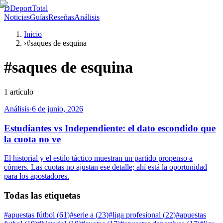
D
DeportTotal
Noticias
Guías
Reseñas
Análisis
Inicio
›
#saques de esquina
#
saques de esquina
1
artículo
Análisis
·
6 de junio, 2026
Estudiantes vs Independiente: el dato escondido que
la cuota no ve
El historial y el estilo táctico muestran un partido propenso a
córners. Las cuotas no ajustan ese detalle; ahí está la oportunidad
para los apostadores.
Todas las etiquetas
#
apuestas fútbol
(
61
)
#
serie a
(
23
)
#
liga profesional
(
22
)
#
apuestas