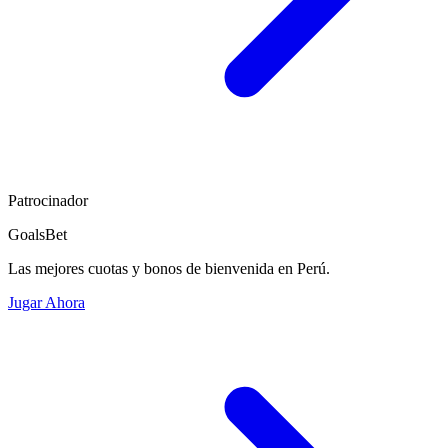
Patrocinador
GoalsBet
Las mejores cuotas y bonos de bienvenida en Perú.
Jugar Ahora