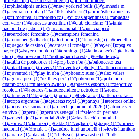
profesional
(
1
)
#
seattle sounders
(
1
)
#
portland timbers
(
1
)
#
philadelphia union
(
1
)
#
new york red bulls
(
1
)
#
gimnasia m
(
1
)
#
central cordoba
(
1
)
#
análisis histórico
(
1
)
#
pronóstico apuestas
(
1
)
#
cf montreal
(
1
)
#
toronto fc
(
1
)
#
cuotas argentinas
(
1
)
#
apuestas
con valor
(
1
)
#
apuestas argentina
(
1
)
#
club cienciano
(
1
)
#
junta
nacional de justicia
(
1
)
#
junta nacional
(
1
)
#
justicia perú
(
1
)
#
barcelona femenino
(
1
)
#
champions femenina
(
1
)
#
monchengladbach
(
1
)
#
dortmund
(
1
)
#
bundesliga
(
1
)
#
medellin
(
1
)
#
juegos de casino
(
1
)
#
caracas
(
1
)
#
melgar
(
1
)
#
bayer
(
1
)
#
psg vs
bayer
(
1
)
#
bayern munich
(
1
)
#
domingo
(
1
)
#
la tinka perú
(
1
)
#
athletic
club
(
1
)
#
sunderland
(
1
)
#
nottingham forest
(
1
)
#
celta de vigo
(
1
)
#
tabla de posiciones
(
1
)
#
prop bets nba
(
1
)
#
baloncesto usa
(
1
)
#
blackburn
(
1
)
#
rovers
(
1
)
#
coventry
(
1
)
#
city
(
1
)
#
atletico mineiro
(
1
)
#
juventud
(
1
)
#
play-in nba
(
1
)
#
phoenix suns
(
1
)
#
alex valera
(
1
)
#
granja peru
(
1
)
#
realities perú
(
1
)
#
pokemon
(
1
)
#
pokemon
champions
(
1
)
#
nintendo switch
(
1
)
#
apuestas esports
(
1
)
#
deportivo
recoleta
(
1
)
#
jaguares
(
1
)
#
independiente petrolero
(
1
)
#
roma
(
1
)
#
thunder
(
1
)
#
bogota
(
1
)
#
junior
(
1
)
#
belgrano
(
1
)
#
atletico rafaela
(
1
)
#
copa argentina
(
1
)
#
apuestas royal
(
1
)
#
parlays
(
1
)
#
sorteos online
(
1
)
#
bolivia vs surinam
(
1
)
#
repechaje mundial 2026
(
1
)
#
dónde ver
en vivo
(
1
)
#
perú
(
1
)
#
perú vs senegal
(
1
)
#
selección peruana
(
1
)
#
repechaje
(
1
)
#
mundial 2026
(
1
)
#
clasificación mundial
(
1
)
#
sorteo
(
1
)
#
la tinka
(
1
)
#
tabla
(
1
)
#
cagliari
(
1
)
#
granja
(
1
)
#
primera
nacional
(
1
)
#
fórmula 1
(
1
)
#
andrea kimi antonelli
(
1
)
#
lewis hamilton
(
1
)
#
juarez
(
1
)
#
atalanta
(
1
)
#
chelsea
(
1
)
#
newcastle
(
1
)
#
bulls