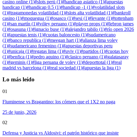
casino online
(
1
)
#
slots perú
(
1
)
#
handicap asiatico
(
1
)
#
apuestas
handicap
(
1
)
#
handicap 0.5
(
1
)
#
handicap -1
(
1
)
#
volatilidad slots
(
1
)
#
tragamonedas volatilidad
(
1
)
#
slots alta volatilidad
(
1
)
#
bankroll
casino
(
1
)
#
moquegua
(
1
)
#
osasco
(
1
)
#
sesi
(
1
)
#
levante
(
1
)
#
tottenham
(
1
)
#
san martín
(
1
)
#
vóley peruano
(
1
)
#
player props
(
1
)
#
lebron james
(
1
)
#
osasuna
(
1
)
#
ignacio buse
(
1
)
#
alejandro tabilo
(
1
)
#
río open 2026
(
1
)
#
apuestas tenis
(
1
)
#
cuotas baloncesto
(
1
)
#
sudamericano
(
1
)
#
banco republica
(
1
)
#
meegan hart
(
1
)
#
alianza lima voley
(
1
)
#
sudamericano femenino
(
1
)
#
apuestas deportivas peru
(
1
)
#
unicaja
(
1
)
#
regatas lima
(
1
)
#
uviv
(
1
)
#
partidos
(
1
)
#
cuotas hoy
(
1
)
#
benfica
(
1
)
#
pedro aquino
(
1
)
#
clasico peruano
(
1
)
#
galatasaray
(
1
)
#
geminis
(
1
)
#
liga peruana de voley
(
1
)
#
deporttotal
(
1
)
#
real
madrid vs barcelona
(
1
)
#
real sociedad
(
1
)
#
apuestas la liga
(
1
)
Lo más leído
01
Fluminense vs Bragantino: los córners que el 1X2 no paga
25 de junio, 2026
02
Defensa y Justicia vs Aldosivi: el patrón histórico que insiste