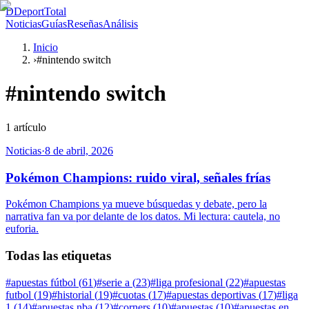
D
DeportTotal
Noticias
Guías
Reseñas
Análisis
Inicio
›
#nintendo switch
#
nintendo switch
1
artículo
Noticias
·
8 de abril, 2026
Pokémon Champions: ruido viral, señales frías
Pokémon Champions ya mueve búsquedas y debate, pero la
narrativa fan va por delante de los datos. Mi lectura: cautela, no
euforia.
Todas las etiquetas
#
apuestas fútbol
(
61
)
#
serie a
(
23
)
#
liga profesional
(
22
)
#
apuestas
futbol
(
19
)
#
historial
(
19
)
#
cuotas
(
17
)
#
apuestas deportivas
(
17
)
#
liga
1
(
14
)
#
apuestas nba
(
12
)
#
corners
(
10
)
#
apuestas
(
10
)
#
apuestas en