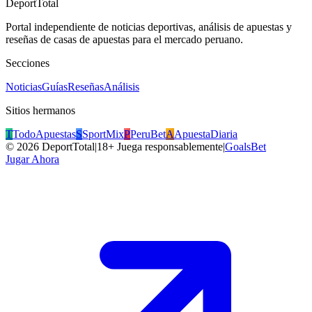
DeportTotal
Portal independiente de noticias deportivas, análisis de apuestas y
reseñas de casas de apuestas para el mercado peruano.
Secciones
Noticias
Guías
Reseñas
Análisis
Sitios hermanos
T
TodoApuestas
S
SportMix
P
PeruBet
A
ApuestaDiaria
©
2026
DeportTotal
|
18+ Juega responsablemente
|
GoalsBet
Jugar Ahora