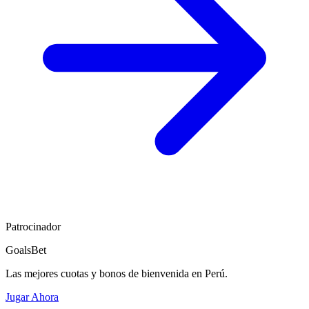
Patrocinador
GoalsBet
Las mejores cuotas y bonos de bienvenida en Perú.
Jugar Ahora