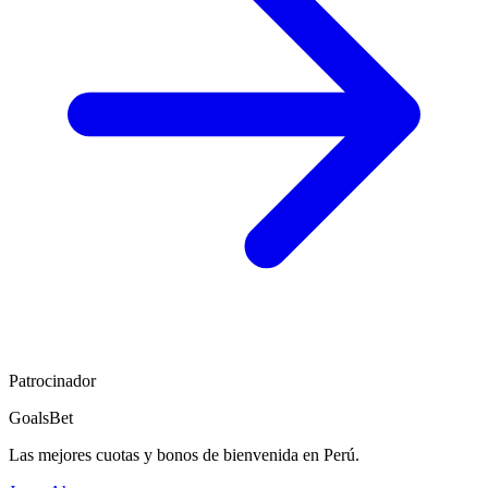
Patrocinador
GoalsBet
Las mejores cuotas y bonos de bienvenida en Perú.