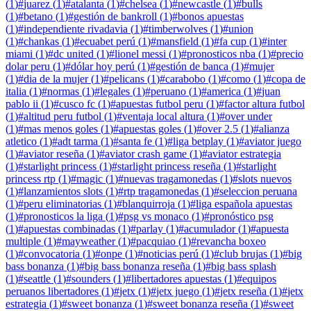
(
1
)
#
juarez
(
1
)
#
atalanta
(
1
)
#
chelsea
(
1
)
#
newcastle
(
1
)
#
bulls
(
1
)
#
betano
(
1
)
#
gestión de bankroll
(
1
)
#
bonos apuestas
(
1
)
#
independiente rivadavia
(
1
)
#
timberwolves
(
1
)
#
union
(
1
)
#
chankas
(
1
)
#
ecuabet perú
(
1
)
#
mansfield
(
1
)
#
fa cup
(
1
)
#
inter
miami
(
1
)
#
dc united
(
1
)
#
lionel messi
(
1
)
#
pronosticos nba
(
1
)
#
precio
dolar peru
(
1
)
#
dólar hoy perú
(
1
)
#
gestión de banca
(
1
)
#
mujer
(
1
)
#
dia de la mujer
(
1
)
#
pelicans
(
1
)
#
carabobo
(
1
)
#
como
(
1
)
#
copa de
italia
(
1
)
#
normas
(
1
)
#
legales
(
1
)
#
peruano
(
1
)
#
america
(
1
)
#
juan
pablo ii
(
1
)
#
cusco fc
(
1
)
#
apuestas futbol peru
(
1
)
#
factor altura futbol
(
1
)
#
altitud peru futbol
(
1
)
#
ventaja local altura
(
1
)
#
over under
(
1
)
#
mas menos goles
(
1
)
#
apuestas goles
(
1
)
#
over 2.5
(
1
)
#
alianza
atletico
(
1
)
#
adt tarma
(
1
)
#
santa fe
(
1
)
#
liga betplay
(
1
)
#
aviator juego
(
1
)
#
aviator reseña
(
1
)
#
aviator crash game
(
1
)
#
aviator estrategia
(
1
)
#
starlight princess
(
1
)
#
starlight princess reseña
(
1
)
#
starlight
princess rtp
(
1
)
#
magic
(
1
)
#
nuevas tragamonedas
(
1
)
#
slots nuevos
(
1
)
#
lanzamientos slots
(
1
)
#
rtp tragamonedas
(
1
)
#
seleccion peruana
(
1
)
#
peru eliminatorias
(
1
)
#
blanquirroja
(
1
)
#
liga española apuestas
(
1
)
#
pronosticos la liga
(
1
)
#
psg vs monaco
(
1
)
#
pronóstico psg
(
1
)
#
apuestas combinadas
(
1
)
#
parlay
(
1
)
#
acumulador
(
1
)
#
apuesta
multiple
(
1
)
#
mayweather
(
1
)
#
pacquiao
(
1
)
#
revancha boxeo
(
1
)
#
convocatoria
(
1
)
#
onpe
(
1
)
#
noticias perú
(
1
)
#
club brujas
(
1
)
#
big
bass bonanza
(
1
)
#
big bass bonanza reseña
(
1
)
#
big bass splash
(
1
)
#
seattle
(
1
)
#
sounders
(
1
)
#
libertadores apuestas
(
1
)
#
equipos
peruanos libertadores
(
1
)
#
jetx
(
1
)
#
jetx juego
(
1
)
#
jetx reseña
(
1
)
#
jetx
estrategia
(
1
)
#
sweet bonanza
(
1
)
#
sweet bonanza reseña
(
1
)
#
sweet