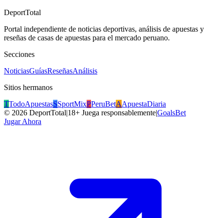
DeportTotal
Portal independiente de noticias deportivas, análisis de apuestas y
reseñas de casas de apuestas para el mercado peruano.
Secciones
Noticias
Guías
Reseñas
Análisis
Sitios hermanos
T
TodoApuestas
S
SportMix
P
PeruBet
A
ApuestaDiaria
©
2026
DeportTotal
|
18+ Juega responsablemente
|
GoalsBet
Jugar Ahora