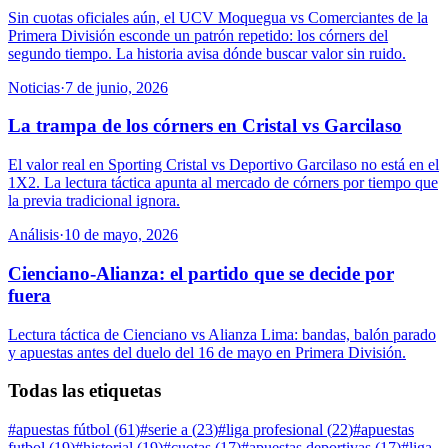
Sin cuotas oficiales aún, el UCV Moquegua vs Comerciantes de la
Primera División esconde un patrón repetido: los córners del
segundo tiempo. La historia avisa dónde buscar valor sin ruido.
Noticias
·
7 de junio, 2026
La trampa de los córners en Cristal vs Garcilaso
El valor real en Sporting Cristal vs Deportivo Garcilaso no está en el
1X2. La lectura táctica apunta al mercado de córners por tiempo que
la previa tradicional ignora.
Análisis
·
10 de mayo, 2026
Cienciano-Alianza: el partido que se decide por
fuera
Lectura táctica de Cienciano vs Alianza Lima: bandas, balón parado
y apuestas antes del duelo del 16 de mayo en Primera División.
Todas las etiquetas
#
apuestas fútbol
(
61
)
#
serie a
(
23
)
#
liga profesional
(
22
)
#
apuestas
futbol
(
19
)
#
historial
(
19
)
#
cuotas
(
17
)
#
apuestas deportivas
(
17
)
#
liga