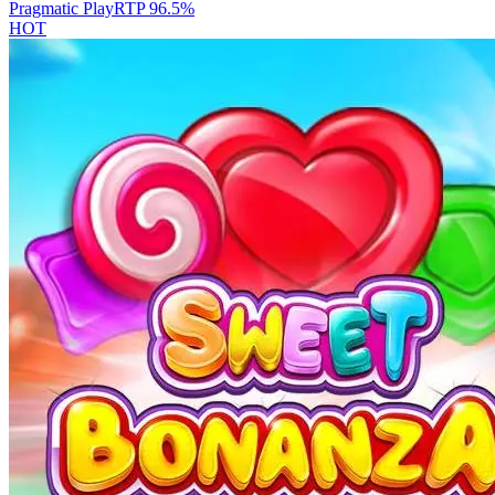
Pragmatic Play
RTP
96.5
%
HOT