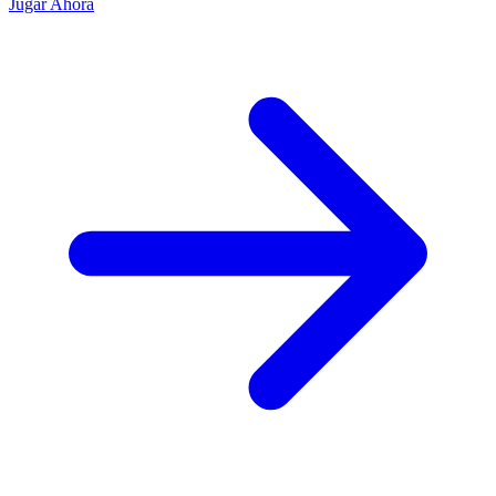
Jugar Ahora