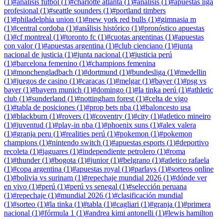
(
1
)
#
análisis fútbol
(
1
)
#
charlotte atlanta
(
1
)
#
analisis
(
1
)
#
apuestas liga
profesional
(
1
)
#
seattle sounders
(
1
)
#
portland timbers
(
1
)
#
philadelphia union
(
1
)
#
new york red bulls
(
1
)
#
gimnasia m
(
1
)
#
central cordoba
(
1
)
#
análisis histórico
(
1
)
#
pronóstico apuestas
(
1
)
#
cf montreal
(
1
)
#
toronto fc
(
1
)
#
cuotas argentinas
(
1
)
#
apuestas
con valor
(
1
)
#
apuestas argentina
(
1
)
#
club cienciano
(
1
)
#
junta
nacional de justicia
(
1
)
#
junta nacional
(
1
)
#
justicia perú
(
1
)
#
barcelona femenino
(
1
)
#
champions femenina
(
1
)
#
monchengladbach
(
1
)
#
dortmund
(
1
)
#
bundesliga
(
1
)
#
medellin
(
1
)
#
juegos de casino
(
1
)
#
caracas
(
1
)
#
melgar
(
1
)
#
bayer
(
1
)
#
psg vs
bayer
(
1
)
#
bayern munich
(
1
)
#
domingo
(
1
)
#
la tinka perú
(
1
)
#
athletic
club
(
1
)
#
sunderland
(
1
)
#
nottingham forest
(
1
)
#
celta de vigo
(
1
)
#
tabla de posiciones
(
1
)
#
prop bets nba
(
1
)
#
baloncesto usa
(
1
)
#
blackburn
(
1
)
#
rovers
(
1
)
#
coventry
(
1
)
#
city
(
1
)
#
atletico mineiro
(
1
)
#
juventud
(
1
)
#
play-in nba
(
1
)
#
phoenix suns
(
1
)
#
alex valera
(
1
)
#
granja peru
(
1
)
#
realities perú
(
1
)
#
pokemon
(
1
)
#
pokemon
champions
(
1
)
#
nintendo switch
(
1
)
#
apuestas esports
(
1
)
#
deportivo
recoleta
(
1
)
#
jaguares
(
1
)
#
independiente petrolero
(
1
)
#
roma
(
1
)
#
thunder
(
1
)
#
bogota
(
1
)
#
junior
(
1
)
#
belgrano
(
1
)
#
atletico rafaela
(
1
)
#
copa argentina
(
1
)
#
apuestas royal
(
1
)
#
parlays
(
1
)
#
sorteos online
(
1
)
#
bolivia vs surinam
(
1
)
#
repechaje mundial 2026
(
1
)
#
dónde ver
en vivo
(
1
)
#
perú
(
1
)
#
perú vs senegal
(
1
)
#
selección peruana
(
1
)
#
repechaje
(
1
)
#
mundial 2026
(
1
)
#
clasificación mundial
(
1
)
#
sorteo
(
1
)
#
la tinka
(
1
)
#
tabla
(
1
)
#
cagliari
(
1
)
#
granja
(
1
)
#
primera
nacional
(
1
)
#
fórmula 1
(
1
)
#
andrea kimi antonelli
(
1
)
#
lewis hamilton