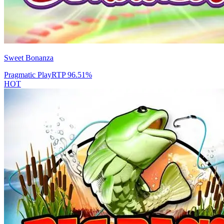
Sweet Bonanza
Pragmatic Play
RTP
96.51
%
HOT