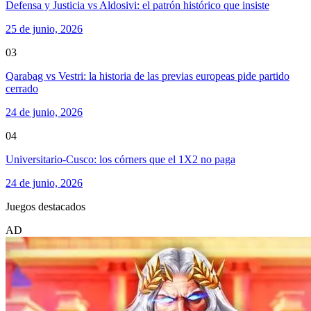
Defensa y Justicia vs Aldosivi: el patrón histórico que insiste
25 de junio, 2026
03
Qarabag vs Vestri: la historia de las previas europeas pide partido
cerrado
24 de junio, 2026
04
Universitario-Cusco: los córners que el 1X2 no paga
24 de junio, 2026
Juegos destacados
AD