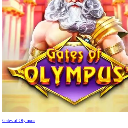
Gates of Olympus