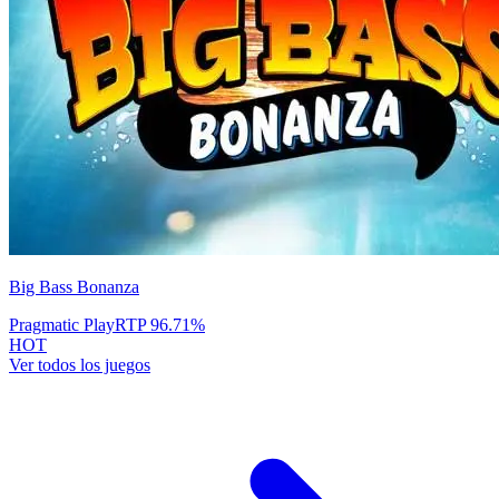
Big Bass Bonanza
Pragmatic Play
RTP
96.71
%
HOT
Ver todos los juegos