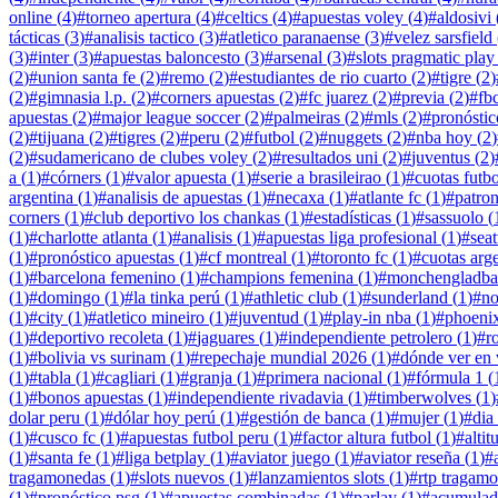
online
(
4
)
#
torneo apertura
(
4
)
#
celtics
(
4
)
#
apuestas voley
(
4
)
#
aldosivi
tácticas
(
3
)
#
analisis tactico
(
3
)
#
atletico paranaense
(
3
)
#
velez sarsfield
(
3
)
#
inter
(
3
)
#
apuestas baloncesto
(
3
)
#
arsenal
(
3
)
#
slots pragmatic play
(
2
)
#
union santa fe
(
2
)
#
remo
(
2
)
#
estudiantes de rio cuarto
(
2
)
#
tigre
(
2
)
(
2
)
#
gimnasia l.p.
(
2
)
#
corners apuestas
(
2
)
#
fc juarez
(
2
)
#
previa
(
2
)
#
fb
apuestas
(
2
)
#
major league soccer
(
2
)
#
palmeiras
(
2
)
#
mls
(
2
)
#
pronóstic
(
2
)
#
tijuana
(
2
)
#
tigres
(
2
)
#
peru
(
2
)
#
futbol
(
2
)
#
nuggets
(
2
)
#
nba hoy
(
2
)
(
2
)
#
sudamericano de clubes voley
(
2
)
#
resultados uni
(
2
)
#
juventus
(
2
)
a
(
1
)
#
córners
(
1
)
#
valor apuesta
(
1
)
#
serie a brasileirao
(
1
)
#
cuotas futbo
argentina
(
1
)
#
analisis de apuestas
(
1
)
#
necaxa
(
1
)
#
atlante fc
(
1
)
#
patron
corners
(
1
)
#
club deportivo los chankas
(
1
)
#
estadísticas
(
1
)
#
sassuolo
(
(
1
)
#
charlotte atlanta
(
1
)
#
analisis
(
1
)
#
apuestas liga profesional
(
1
)
#
seat
(
1
)
#
pronóstico apuestas
(
1
)
#
cf montreal
(
1
)
#
toronto fc
(
1
)
#
cuotas arg
(
1
)
#
barcelona femenino
(
1
)
#
champions femenina
(
1
)
#
monchengladba
(
1
)
#
domingo
(
1
)
#
la tinka perú
(
1
)
#
athletic club
(
1
)
#
sunderland
(
1
)
#
no
(
1
)
#
city
(
1
)
#
atletico mineiro
(
1
)
#
juventud
(
1
)
#
play-in nba
(
1
)
#
phoeni
(
1
)
#
deportivo recoleta
(
1
)
#
jaguares
(
1
)
#
independiente petrolero
(
1
)
#
r
(
1
)
#
bolivia vs surinam
(
1
)
#
repechaje mundial 2026
(
1
)
#
dónde ver en 
(
1
)
#
tabla
(
1
)
#
cagliari
(
1
)
#
granja
(
1
)
#
primera nacional
(
1
)
#
fórmula 1
(
(
1
)
#
bonos apuestas
(
1
)
#
independiente rivadavia
(
1
)
#
timberwolves
(
1
)
dolar peru
(
1
)
#
dólar hoy perú
(
1
)
#
gestión de banca
(
1
)
#
mujer
(
1
)
#
dia
(
1
)
#
cusco fc
(
1
)
#
apuestas futbol peru
(
1
)
#
factor altura futbol
(
1
)
#
altit
(
1
)
#
santa fe
(
1
)
#
liga betplay
(
1
)
#
aviator juego
(
1
)
#
aviator reseña
(
1
)
#
tragamonedas
(
1
)
#
slots nuevos
(
1
)
#
lanzamientos slots
(
1
)
#
rtp tragam
(
1
)
#
pronóstico psg
(
1
)
#
apuestas combinadas
(
1
)
#
parlay
(
1
)
#
acumulad