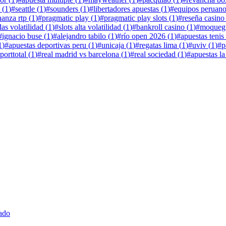
(
1
)
#
seattle
(
1
)
#
sounders
(
1
)
#
libertadores apuestas
(
1
)
#
equipos peruano
anza rtp
(
1
)
#
pragmatic play
(
1
)
#
pragmatic play slots
(
1
)
#
reseña casino
as volatilidad
(
1
)
#
slots alta volatilidad
(
1
)
#
bankroll casino
(
1
)
#
moqueg
#
ignacio buse
(
1
)
#
alejandro tabilo
(
1
)
#
río open 2026
(
1
)
#
apuestas tenis
1
)
#
apuestas deportivas peru
(
1
)
#
unicaja
(
1
)
#
regatas lima
(
1
)
#
uviv
(
1
)
#
p
porttotal
(
1
)
#
real madrid vs barcelona
(
1
)
#
real sociedad
(
1
)
#
apuestas la
rado