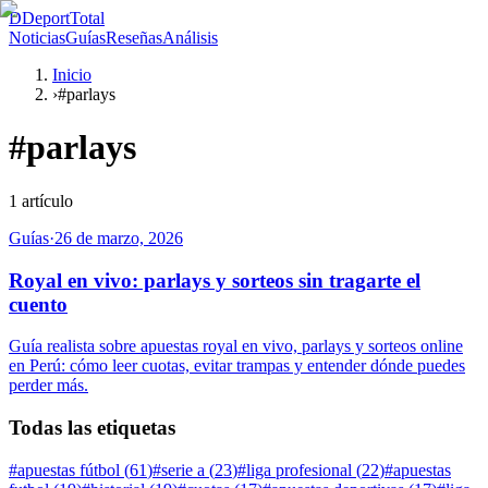
D
DeportTotal
Noticias
Guías
Reseñas
Análisis
Inicio
›
#parlays
#
parlays
1
artículo
Guías
·
26 de marzo, 2026
Royal en vivo: parlays y sorteos sin tragarte el
cuento
Guía realista sobre apuestas royal en vivo, parlays y sorteos online
en Perú: cómo leer cuotas, evitar trampas y entender dónde puedes
perder más.
Todas las etiquetas
#
apuestas fútbol
(
61
)
#
serie a
(
23
)
#
liga profesional
(
22
)
#
apuestas