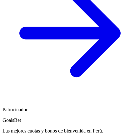
Patrocinador
GoalsBet
Las mejores cuotas y bonos de bienvenida en Perú.