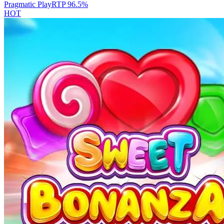
Pragmatic Play
RTP
96.5
%
HOT