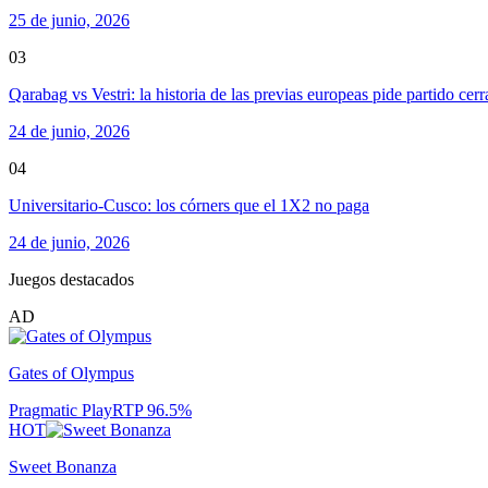
25 de junio, 2026
03
Qarabag vs Vestri: la historia de las previas europeas pide partido cer
24 de junio, 2026
04
Universitario-Cusco: los córners que el 1X2 no paga
24 de junio, 2026
Juegos destacados
AD
Gates of Olympus
Pragmatic Play
RTP
96.5
%
HOT
Sweet Bonanza