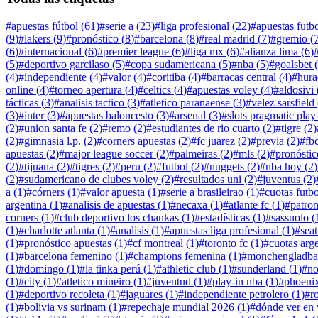
#
apuestas fútbol
(
61
)
#
serie a
(
23
)
#
liga profesional
(
22
)
#
apuestas futb
(
9
)
#
lakers
(
9
)
#
pronóstico
(
8
)
#
barcelona
(
8
)
#
real madrid
(
7
)
#
gremio
(
(
6
)
#
internacional
(
6
)
#
premier league
(
6
)
#
liga mx
(
6
)
#
alianza lima
(
6
)
(
5
)
#
deportivo garcilaso
(
5
)
#
copa sudamericana
(
5
)
#
nba
(
5
)
#
goalsbet
(
(
4
)
#
independiente
(
4
)
#
valor
(
4
)
#
coritiba
(
4
)
#
barracas central
(
4
)
#
hura
online
(
4
)
#
torneo apertura
(
4
)
#
celtics
(
4
)
#
apuestas voley
(
4
)
#
aldosivi
tácticas
(
3
)
#
analisis tactico
(
3
)
#
atletico paranaense
(
3
)
#
velez sarsfield
(
3
)
#
inter
(
3
)
#
apuestas baloncesto
(
3
)
#
arsenal
(
3
)
#
slots pragmatic play
(
2
)
#
union santa fe
(
2
)
#
remo
(
2
)
#
estudiantes de rio cuarto
(
2
)
#
tigre
(
2
)
(
2
)
#
gimnasia l.p.
(
2
)
#
corners apuestas
(
2
)
#
fc juarez
(
2
)
#
previa
(
2
)
#
fb
apuestas
(
2
)
#
major league soccer
(
2
)
#
palmeiras
(
2
)
#
mls
(
2
)
#
pronóstic
(
2
)
#
tijuana
(
2
)
#
tigres
(
2
)
#
peru
(
2
)
#
futbol
(
2
)
#
nuggets
(
2
)
#
nba hoy
(
2
)
(
2
)
#
sudamericano de clubes voley
(
2
)
#
resultados uni
(
2
)
#
juventus
(
2
)
a
(
1
)
#
córners
(
1
)
#
valor apuesta
(
1
)
#
serie a brasileirao
(
1
)
#
cuotas futbo
argentina
(
1
)
#
analisis de apuestas
(
1
)
#
necaxa
(
1
)
#
atlante fc
(
1
)
#
patron
corners
(
1
)
#
club deportivo los chankas
(
1
)
#
estadísticas
(
1
)
#
sassuolo
(
(
1
)
#
charlotte atlanta
(
1
)
#
analisis
(
1
)
#
apuestas liga profesional
(
1
)
#
seat
(
1
)
#
pronóstico apuestas
(
1
)
#
cf montreal
(
1
)
#
toronto fc
(
1
)
#
cuotas arg
(
1
)
#
barcelona femenino
(
1
)
#
champions femenina
(
1
)
#
monchengladba
(
1
)
#
domingo
(
1
)
#
la tinka perú
(
1
)
#
athletic club
(
1
)
#
sunderland
(
1
)
#
no
(
1
)
#
city
(
1
)
#
atletico mineiro
(
1
)
#
juventud
(
1
)
#
play-in nba
(
1
)
#
phoeni
(
1
)
#
deportivo recoleta
(
1
)
#
jaguares
(
1
)
#
independiente petrolero
(
1
)
#
r
(
1
)
#
bolivia vs surinam
(
1
)
#
repechaje mundial 2026
(
1
)
#
dónde ver en 