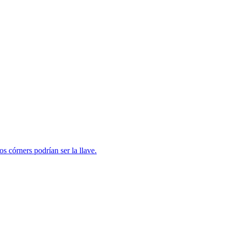
s córners podrían ser la llave.