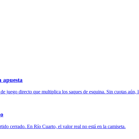
a apuesta
de juego directo que multiplica los saques de esquina. Sin cuotas aún, lo
do
artido cerrado. En Río Cuarto, el valor real no está en la camiseta.