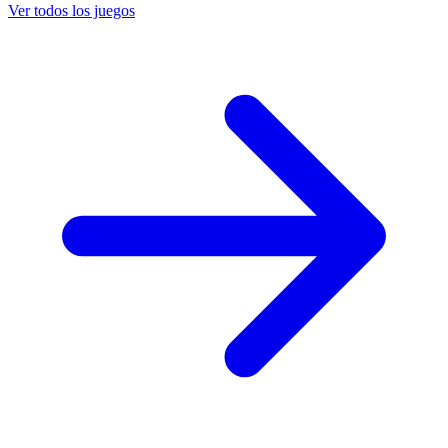
Ver todos los juegos