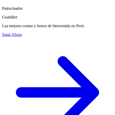
Patrocinador
GoalsBet
Las mejores cuotas y bonos de bienvenida en Perú.
Jugar Ahora