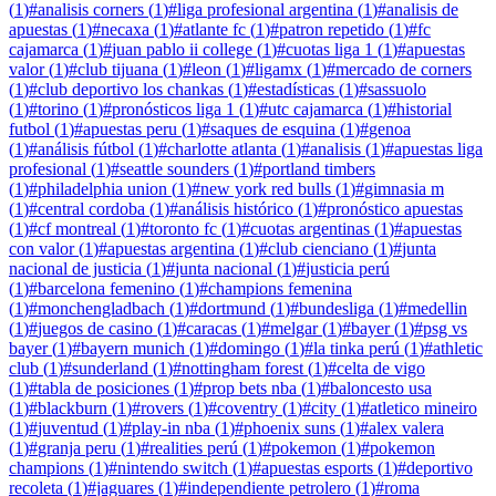
(
1
)
#
analisis corners
(
1
)
#
liga profesional argentina
(
1
)
#
analisis de
apuestas
(
1
)
#
necaxa
(
1
)
#
atlante fc
(
1
)
#
patron repetido
(
1
)
#
fc
cajamarca
(
1
)
#
juan pablo ii college
(
1
)
#
cuotas liga 1
(
1
)
#
apuestas
valor
(
1
)
#
club tijuana
(
1
)
#
leon
(
1
)
#
ligamx
(
1
)
#
mercado de corners
(
1
)
#
club deportivo los chankas
(
1
)
#
estadísticas
(
1
)
#
sassuolo
(
1
)
#
torino
(
1
)
#
pronósticos liga 1
(
1
)
#
utc cajamarca
(
1
)
#
historial
futbol
(
1
)
#
apuestas peru
(
1
)
#
saques de esquina
(
1
)
#
genoa
(
1
)
#
análisis fútbol
(
1
)
#
charlotte atlanta
(
1
)
#
analisis
(
1
)
#
apuestas liga
profesional
(
1
)
#
seattle sounders
(
1
)
#
portland timbers
(
1
)
#
philadelphia union
(
1
)
#
new york red bulls
(
1
)
#
gimnasia m
(
1
)
#
central cordoba
(
1
)
#
análisis histórico
(
1
)
#
pronóstico apuestas
(
1
)
#
cf montreal
(
1
)
#
toronto fc
(
1
)
#
cuotas argentinas
(
1
)
#
apuestas
con valor
(
1
)
#
apuestas argentina
(
1
)
#
club cienciano
(
1
)
#
junta
nacional de justicia
(
1
)
#
junta nacional
(
1
)
#
justicia perú
(
1
)
#
barcelona femenino
(
1
)
#
champions femenina
(
1
)
#
monchengladbach
(
1
)
#
dortmund
(
1
)
#
bundesliga
(
1
)
#
medellin
(
1
)
#
juegos de casino
(
1
)
#
caracas
(
1
)
#
melgar
(
1
)
#
bayer
(
1
)
#
psg vs
bayer
(
1
)
#
bayern munich
(
1
)
#
domingo
(
1
)
#
la tinka perú
(
1
)
#
athletic
club
(
1
)
#
sunderland
(
1
)
#
nottingham forest
(
1
)
#
celta de vigo
(
1
)
#
tabla de posiciones
(
1
)
#
prop bets nba
(
1
)
#
baloncesto usa
(
1
)
#
blackburn
(
1
)
#
rovers
(
1
)
#
coventry
(
1
)
#
city
(
1
)
#
atletico mineiro
(
1
)
#
juventud
(
1
)
#
play-in nba
(
1
)
#
phoenix suns
(
1
)
#
alex valera
(
1
)
#
granja peru
(
1
)
#
realities perú
(
1
)
#
pokemon
(
1
)
#
pokemon
champions
(
1
)
#
nintendo switch
(
1
)
#
apuestas esports
(
1
)
#
deportivo
recoleta
(
1
)
#
jaguares
(
1
)
#
independiente petrolero
(
1
)
#
roma