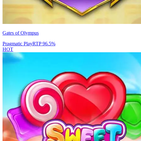
Gates of Olympus
Pragmatic Play
RTP
96.5
%
HOT