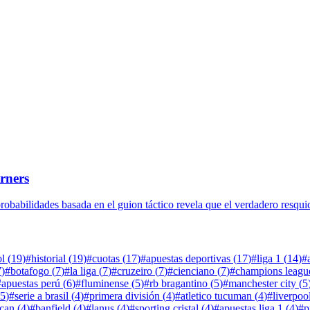
órners
probabilidades basada en el guion táctico revela que el verdadero resqui
ol
(
19
)
#
historial
(
19
)
#
cuotas
(
17
)
#
apuestas deportivas
(
17
)
#
liga 1
(
14
)
#
7
)
#
botafogo
(
7
)
#
la liga
(
7
)
#
cruzeiro
(
7
)
#
cienciano
(
7
)
#
champions leagu
#
apuestas perú
(
6
)
#
fluminense
(
5
)
#
rb bragantino
(
5
)
#
manchester city
(
5
5
)
#
serie a brasil
(
4
)
#
primera división
(
4
)
#
atletico tucuman
(
4
)
#
liverpoo
can
(
4
)
#
banfield
(
4
)
#
lanus
(
4
)
#
sporting cristal
(
4
)
#
apuestas liga 1
(
4
)
#
p