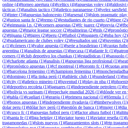
online
(
4
)
#
torneo apertura
(
4
)
#
celtics
(
4
)
#
apuestas voley
(
4
)
#
aldosivi
tácticas
(
3
)
#
analisis tactico
(
3
)
#
atletico paranaense
(
3
)
#
velez sarsfield
(
3
)
#
inter
(
3
)
#
apuestas baloncesto
(
3
)
#
arsenal
(
3
)
#
slots pragmatic play
(
2
)
#
union santa fe
(
2
)
#
remo
(
2
)
#
estudiantes de rio cuarto
(
2
)
#
tigre
(
2
)
(
2
)
#
gimnasia l.p.
(
2
)
#
corners apuestas
(
2
)
#
fc juarez
(
2
)
#
previa
(
2
)
#
fb
apuestas
(
2
)
#
major league soccer
(
2
)
#
palmeiras
(
2
)
#
mls
(
2
)
#
pronóstic
(
2
)
#
tijuana
(
2
)
#
tigres
(
2
)
#
peru
(
2
)
#
futbol
(
2
)
#
nuggets
(
2
)
#
nba hoy
(
2
)
(
2
)
#
sudamericano de clubes voley
(
2
)
#
resultados uni
(
2
)
#
juventus
(
2
)
a
(
1
)
#
córners
(
1
)
#
valor apuesta
(
1
)
#
serie a brasileirao
(
1
)
#
cuotas futbo
argentina
(
1
)
#
analisis de apuestas
(
1
)
#
necaxa
(
1
)
#
atlante fc
(
1
)
#
patron
corners
(
1
)
#
club deportivo los chankas
(
1
)
#
estadísticas
(
1
)
#
sassuolo
(
(
1
)
#
charlotte atlanta
(
1
)
#
analisis
(
1
)
#
apuestas liga profesional
(
1
)
#
seat
(
1
)
#
pronóstico apuestas
(
1
)
#
cf montreal
(
1
)
#
toronto fc
(
1
)
#
cuotas arg
(
1
)
#
barcelona femenino
(
1
)
#
champions femenina
(
1
)
#
monchengladba
(
1
)
#
domingo
(
1
)
#
la tinka perú
(
1
)
#
athletic club
(
1
)
#
sunderland
(
1
)
#
no
(
1
)
#
city
(
1
)
#
atletico mineiro
(
1
)
#
juventud
(
1
)
#
play-in nba
(
1
)
#
phoeni
(
1
)
#
deportivo recoleta
(
1
)
#
jaguares
(
1
)
#
independiente petrolero
(
1
)
#
r
(
1
)
#
bolivia vs surinam
(
1
)
#
repechaje mundial 2026
(
1
)
#
dónde ver en 
(
1
)
#
tabla
(
1
)
#
cagliari
(
1
)
#
granja
(
1
)
#
primera nacional
(
1
)
#
fórmula 1
(
(
1
)
#
bonos apuestas
(
1
)
#
independiente rivadavia
(
1
)
#
timberwolves
(
1
)
dolar peru
(
1
)
#
dólar hoy perú
(
1
)
#
gestión de banca
(
1
)
#
mujer
(
1
)
#
dia
(
1
)
#
cusco fc
(
1
)
#
apuestas futbol peru
(
1
)
#
factor altura futbol
(
1
)
#
altit
(
1
)
#
santa fe
(
1
)
#
liga betplay
(
1
)
#
aviator juego
(
1
)
#
aviator reseña
(
1
)
#
tragamonedas
(
1
)
#
slots nuevos
(
1
)
#
lanzamientos slots
(
1
)
#
rtp tragam
(
1
)
#
pronóstico psg
(
1
)
#
apuestas combinadas
(
1
)
#
parlay
(
1
)
#
acumulad