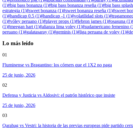
(
1
)
#
big bass bonanza
(
1
)
#
big bass bonanza reseña
(
1
)
#
big bass splash
estrategia
(
1
)
#
sweet bonanza
(
1
)
#
sweet bonanza reseña
(
1
)
#
sweet bon
(
1
)
#
handicap 0.5
(
1
)
#
handicap -1
(
1
)
#
volatilidad slots
(
1
)
#
tragamoned
(
1
)
#
vóley peruano
(
1
)
#
player props
(
1
)
#
lebron james
(
1
)
#
osasuna
(
1
)
(
1
)
#
meegan hart
(
1
)
#
alianza lima voley
(
1
)
#
sudamericano femenino
(
peruano
(
1
)
#
galatasaray
(
1
)
#
geminis
(
1
)
#
liga peruana de voley
(
1
)
#
de
Lo más leído
01
Fluminense vs Bragantino: los córners que el 1X2 no paga
25 de junio, 2026
02
Defensa y Justicia vs Aldosivi: el patrón histórico que insiste
25 de junio, 2026
03
Qarabag vs Vestri: la historia de las previas europeas pide partido cer