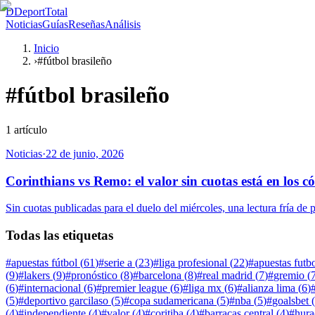
D
DeportTotal
Noticias
Guías
Reseñas
Análisis
Inicio
›
#fútbol brasileño
#
fútbol brasileño
1
artículo
Noticias
·
22 de junio, 2026
Corinthians vs Remo: el valor sin cuotas está en los c
Sin cuotas publicadas para el duelo del miércoles, una lectura fría de 
Todas las etiquetas
#
apuestas fútbol
(
61
)
#
serie a
(
23
)
#
liga profesional
(
22
)
#
apuestas futb
(
9
)
#
lakers
(
9
)
#
pronóstico
(
8
)
#
barcelona
(
8
)
#
real madrid
(
7
)
#
gremio
(
(
6
)
#
internacional
(
6
)
#
premier league
(
6
)
#
liga mx
(
6
)
#
alianza lima
(
6
)
(
5
)
#
deportivo garcilaso
(
5
)
#
copa sudamericana
(
5
)
#
nba
(
5
)
#
goalsbet
(
(
4
)
#
independiente
(
4
)
#
valor
(
4
)
#
coritiba
(
4
)
#
barracas central
(
4
)
#
hura