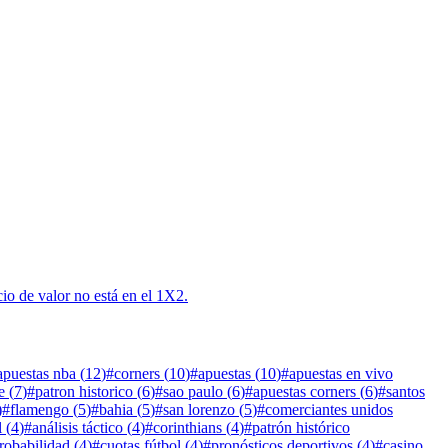
cio de valor no está en el 1X2.
apuestas nba
(
12
)
#
corners
(
10
)
#
apuestas
(
10
)
#
apuestas en vivo
e
(
7
)
#
patron historico
(
6
)
#
sao paulo
(
6
)
#
apuestas corners
(
6
)
#
santos
)
#
flamengo
(
5
)
#
bahia
(
5
)
#
san lorenzo
(
5
)
#
comerciantes unidos
l
(
4
)
#
análisis táctico
(
4
)
#
corinthians
(
4
)
#
patrón histórico
robabilidad
(
4
)
#
cuotas fútbol
(
4
)
#
pronósticos deportivos
(
4
)
#
casino