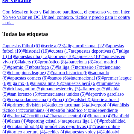
ser visitante
Con Messi en foco y Baltimore paralizada, el consenso va con Inter.
Yo veo valor en DC United: contexto, táctica y precio para ir contra
la ola.
Todas las etiquetas
#
apuestas fútbol
(
61
)
#
serie a
(
23
)
#
liga profesional
(
22
)
#
apuestas
futbol
(
19
)
#
historial
(
19
)
#
cuotas
(
17
)
#
apuestas deportivas
(
17
)
#
liga
1
(
14
)
#
apuestas nba
(
12
)
#
corners
(
10
)
#
apuestas
(
10
)
#
apuestas en
vivo
(
9
)
#
lakers
(
9
)
#
pronóstico
(
8
)
#
barcelona
(
8
)
#
real madrid
(
7
)
#
gremio
(
7
)
#
botafogo
(
7
)
#
la liga
(
7
)
#
cruzeiro
(
7
)
#
cienciano
(
7
)
#
champions league
(
7
)
#
patron historico
(
6
)
#
sao paulo
(
6
)
#
apuestas corners
(
6
)
#
santos
(
6
)
#
internacional
(
6
)
#
premier league
(
6
)
#
liga mx
(
6
)
#
alianza lima
(
6
)
#
apuestas perú
(
6
)
#
fluminense
(
5
)
#
rb bragantino
(
5
)
#
manchester city
(
5
)
#
flamengo
(
5
)
#
bahia
(
5
)
#
san lorenzo
(
5
)
#
comerciantes unidos
(
5
)
#
deportivo garcilaso
(
5
)
#
copa sudamericana
(
5
)
#
nba
(
5
)
#
goalsbet
(
5
)
#
serie a brasil
(
4
)
#
primera división
(
4
)
#
atletico tucuman
(
4
)
#
liverpool
(
4
)
#
análisis
táctico
(
4
)
#
corinthians
(
4
)
#
patrón histórico
(
4
)
#
independiente
(
4
)
#
valor
(
4
)
#
coritiba
(
4
)
#
barracas central
(
4
)
#
huracan
(
4
)
#
banfield
(
4
)
#
lanus
(
4
)
#
sporting cristal
(
4
)
#
apuestas liga 1
(
4
)
#
probabilidad
(
4
)
#
cuotas fútbol
(
4
)
#
pronósticos deportivos
(
4
)
#
casino online
(
4
)
#
torneo apertura
(
4
)
#
celtics
(
4
)
#
apuestas voley
(
4
)
#
aldosivi