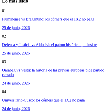
Lo más leído
01
Fluminense vs Bragantino: los córners que el 1X2 no paga
25 de junio, 2026
02
Defensa y Justicia vs Aldosivi: el patrón histórico que insiste
25 de junio, 2026
03
Qarabag vs Vestri: la historia de las previas europeas pide partido
cerrado
24 de junio, 2026
04
Universitario-Cusco: los córners que el 1X2 no paga
24 de junio, 2026