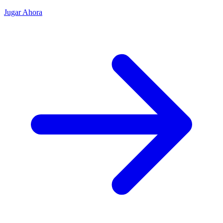
Jugar Ahora