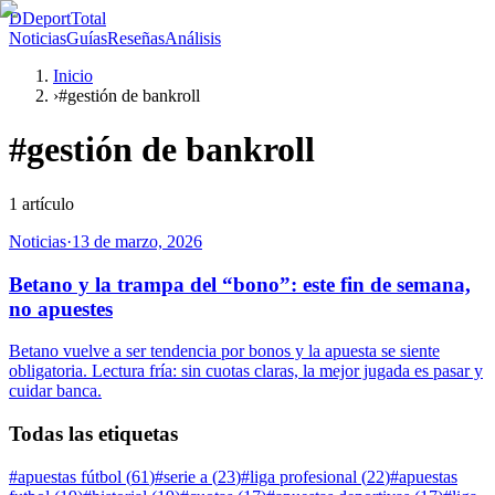
D
DeportTotal
Noticias
Guías
Reseñas
Análisis
Inicio
›
#gestión de bankroll
#
gestión de bankroll
1
artículo
Noticias
·
13 de marzo, 2026
Betano y la trampa del “bono”: este fin de semana,
no apuestes
Betano vuelve a ser tendencia por bonos y la apuesta se siente
obligatoria. Lectura fría: sin cuotas claras, la mejor jugada es pasar y
cuidar banca.
Todas las etiquetas
#
apuestas fútbol
(
61
)
#
serie a
(
23
)
#
liga profesional
(
22
)
#
apuestas