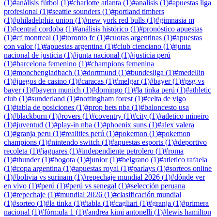
(
1
)
#
análisis fútbol
(
1
)
#
charlotte atlanta
(
1
)
#
analisis
(
1
)
#
apuestas liga
profesional
(
1
)
#
seattle sounders
(
1
)
#
portland timbers
(
1
)
#
philadelphia union
(
1
)
#
new york red bulls
(
1
)
#
gimnasia m
(
1
)
#
central cordoba
(
1
)
#
análisis histórico
(
1
)
#
pronóstico apuestas
(
1
)
#
cf montreal
(
1
)
#
toronto fc
(
1
)
#
cuotas argentinas
(
1
)
#
apuestas
con valor
(
1
)
#
apuestas argentina
(
1
)
#
club cienciano
(
1
)
#
junta
nacional de justicia
(
1
)
#
junta nacional
(
1
)
#
justicia perú
(
1
)
#
barcelona femenino
(
1
)
#
champions femenina
(
1
)
#
monchengladbach
(
1
)
#
dortmund
(
1
)
#
bundesliga
(
1
)
#
medellin
(
1
)
#
juegos de casino
(
1
)
#
caracas
(
1
)
#
melgar
(
1
)
#
bayer
(
1
)
#
psg vs
bayer
(
1
)
#
bayern munich
(
1
)
#
domingo
(
1
)
#
la tinka perú
(
1
)
#
athletic
club
(
1
)
#
sunderland
(
1
)
#
nottingham forest
(
1
)
#
celta de vigo
(
1
)
#
tabla de posiciones
(
1
)
#
prop bets nba
(
1
)
#
baloncesto usa
(
1
)
#
blackburn
(
1
)
#
rovers
(
1
)
#
coventry
(
1
)
#
city
(
1
)
#
atletico mineiro
(
1
)
#
juventud
(
1
)
#
play-in nba
(
1
)
#
phoenix suns
(
1
)
#
alex valera
(
1
)
#
granja peru
(
1
)
#
realities perú
(
1
)
#
pokemon
(
1
)
#
pokemon
champions
(
1
)
#
nintendo switch
(
1
)
#
apuestas esports
(
1
)
#
deportivo
recoleta
(
1
)
#
jaguares
(
1
)
#
independiente petrolero
(
1
)
#
roma
(
1
)
#
thunder
(
1
)
#
bogota
(
1
)
#
junior
(
1
)
#
belgrano
(
1
)
#
atletico rafaela
(
1
)
#
copa argentina
(
1
)
#
apuestas royal
(
1
)
#
parlays
(
1
)
#
sorteos online
(
1
)
#
bolivia vs surinam
(
1
)
#
repechaje mundial 2026
(
1
)
#
dónde ver
en vivo
(
1
)
#
perú
(
1
)
#
perú vs senegal
(
1
)
#
selección peruana
(
1
)
#
repechaje
(
1
)
#
mundial 2026
(
1
)
#
clasificación mundial
(
1
)
#
sorteo
(
1
)
#
la tinka
(
1
)
#
tabla
(
1
)
#
cagliari
(
1
)
#
granja
(
1
)
#
primera
nacional
(
1
)
#
fórmula 1
(
1
)
#
andrea kimi antonelli
(
1
)
#
lewis hamilton