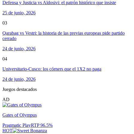
Defensa y Justicia vs Aldosivi: el patrón histórico que insiste
25 de junio, 2026
03
Qarabag vs Vestri: la historia de las previas europeas pide partido
cerrado
24 de junio, 2026
04
Universitario-Cusco: los córners que el 1X2 no paga
24 de junio, 2026
Juegos destacados
AD
Gates of Olympus
Pragmatic Play
RTP
96.5
%
HOT