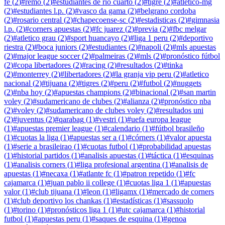
fe
(
2
)
#
remo
(
2
)
#
estudiantes de rio cuarto
(
2
)
#
tigre
(
2
)
#
atletico-mg
(
2
)
#
estudiantes l.p.
(
2
)
#
vasco da gama
(
2
)
#
belgrano cordoba
(
2
)
#
rosario central
(
2
)
#
chapecoense-sc
(
2
)
#
estadisticas
(
2
)
#
gimnasia
l.p.
(
2
)
#
corners apuestas
(
2
)
#
fc juarez
(
2
)
#
previa
(
2
)
#
fbc melgar
(
2
)
#
atletico grau
(
2
)
#
sport huancayo
(
2
)
#
liga 1 peru
(
2
)
#
deportivo
riestra
(
2
)
#
boca juniors
(
2
)
#
estudiantes
(
2
)
#
napoli
(
2
)
#
mls apuestas
(
2
)
#
major league soccer
(
2
)
#
palmeiras
(
2
)
#
mls
(
2
)
#
pronóstico fútbol
(
2
)
#
copa libertadores
(
2
)
#
racing
(
2
)
#
resultados
(
2
)
#
tinka
(
2
)
#
monterrey
(
2
)
#
libertadores
(
2
)
#
la granja vip peru
(
2
)
#
atletico
nacional
(
2
)
#
tijuana
(
2
)
#
tigres
(
2
)
#
peru
(
2
)
#
futbol
(
2
)
#
nuggets
(
2
)
#
nba hoy
(
2
)
#
apuestas champions
(
2
)
#
binacional
(
2
)
#
san martin
voley
(
2
)
#
sudamericano de clubes
(
2
)
#
alianza
(
2
)
#
pronóstico nba
(
2
)
#
voley
(
2
)
#
sudamericano de clubes voley
(
2
)
#
resultados uni
(
2
)
#
juventus
(
2
)
#
qarabag
(
1
)
#
vestri
(
1
)
#
uefa europa league
(
1
)
#
apuestas premier league
(
1
)
#
calendario
(
1
)
#
fútbol brasileño
(
1
)
#
cuotas la liga
(
1
)
#
apuestas ser a
(
1
)
#
córners
(
1
)
#
valor apuesta
(
1
)
#
serie a brasileirao
(
1
)
#
cuotas futbol
(
1
)
#
probabilidad apuestas
(
1
)
#
historial partidos
(
1
)
#
analisis apuestas
(
1
)
#
táctica
(
1
)
#
esquinas
(
1
)
#
analisis corners
(
1
)
#
liga profesional argentina
(
1
)
#
analisis de
apuestas
(
1
)
#
necaxa
(
1
)
#
atlante fc
(
1
)
#
patron repetido
(
1
)
#
fc
cajamarca
(
1
)
#
juan pablo ii college
(
1
)
#
cuotas liga 1
(
1
)
#
apuestas
valor
(
1
)
#
club tijuana
(
1
)
#
leon
(
1
)
#
ligamx
(
1
)
#
mercado de corners
(
1
)
#
club deportivo los chankas
(
1
)
#
estadísticas
(
1
)
#
sassuolo
(
1
)
#
torino
(
1
)
#
pronósticos liga 1
(
1
)
#
utc cajamarca
(
1
)
#
historial
futbol
(
1
)
#
apuestas peru
(
1
)
#
saques de esquina
(
1
)
#
genoa