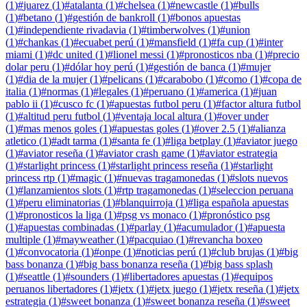
(
1
)
#
juarez
(
1
)
#
atalanta
(
1
)
#
chelsea
(
1
)
#
newcastle
(
1
)
#
bulls
(
1
)
#
betano
(
1
)
#
gestión de bankroll
(
1
)
#
bonos apuestas
(
1
)
#
independiente rivadavia
(
1
)
#
timberwolves
(
1
)
#
union
(
1
)
#
chankas
(
1
)
#
ecuabet perú
(
1
)
#
mansfield
(
1
)
#
fa cup
(
1
)
#
inter
miami
(
1
)
#
dc united
(
1
)
#
lionel messi
(
1
)
#
pronosticos nba
(
1
)
#
precio
dolar peru
(
1
)
#
dólar hoy perú
(
1
)
#
gestión de banca
(
1
)
#
mujer
(
1
)
#
dia de la mujer
(
1
)
#
pelicans
(
1
)
#
carabobo
(
1
)
#
como
(
1
)
#
copa de
italia
(
1
)
#
normas
(
1
)
#
legales
(
1
)
#
peruano
(
1
)
#
america
(
1
)
#
juan
pablo ii
(
1
)
#
cusco fc
(
1
)
#
apuestas futbol peru
(
1
)
#
factor altura futbol
(
1
)
#
altitud peru futbol
(
1
)
#
ventaja local altura
(
1
)
#
over under
(
1
)
#
mas menos goles
(
1
)
#
apuestas goles
(
1
)
#
over 2.5
(
1
)
#
alianza
atletico
(
1
)
#
adt tarma
(
1
)
#
santa fe
(
1
)
#
liga betplay
(
1
)
#
aviator juego
(
1
)
#
aviator reseña
(
1
)
#
aviator crash game
(
1
)
#
aviator estrategia
(
1
)
#
starlight princess
(
1
)
#
starlight princess reseña
(
1
)
#
starlight
princess rtp
(
1
)
#
magic
(
1
)
#
nuevas tragamonedas
(
1
)
#
slots nuevos
(
1
)
#
lanzamientos slots
(
1
)
#
rtp tragamonedas
(
1
)
#
seleccion peruana
(
1
)
#
peru eliminatorias
(
1
)
#
blanquirroja
(
1
)
#
liga española apuestas
(
1
)
#
pronosticos la liga
(
1
)
#
psg vs monaco
(
1
)
#
pronóstico psg
(
1
)
#
apuestas combinadas
(
1
)
#
parlay
(
1
)
#
acumulador
(
1
)
#
apuesta
multiple
(
1
)
#
mayweather
(
1
)
#
pacquiao
(
1
)
#
revancha boxeo
(
1
)
#
convocatoria
(
1
)
#
onpe
(
1
)
#
noticias perú
(
1
)
#
club brujas
(
1
)
#
big
bass bonanza
(
1
)
#
big bass bonanza reseña
(
1
)
#
big bass splash
(
1
)
#
seattle
(
1
)
#
sounders
(
1
)
#
libertadores apuestas
(
1
)
#
equipos
peruanos libertadores
(
1
)
#
jetx
(
1
)
#
jetx juego
(
1
)
#
jetx reseña
(
1
)
#
jetx
estrategia
(
1
)
#
sweet bonanza
(
1
)
#
sweet bonanza reseña
(
1
)
#
sweet