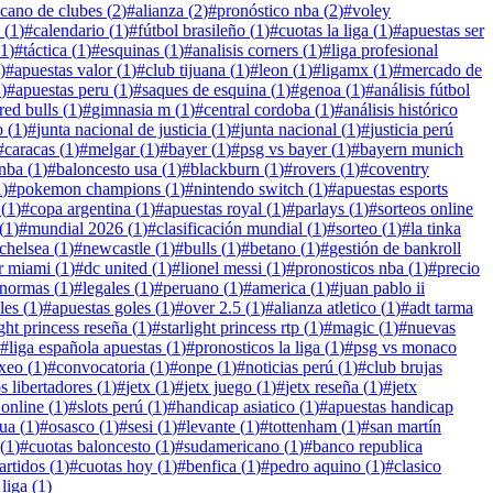
cano de clubes
(
2
)
#
alianza
(
2
)
#
pronóstico nba
(
2
)
#
voley
(
1
)
#
calendario
(
1
)
#
fútbol brasileño
(
1
)
#
cuotas la liga
(
1
)
#
apuestas ser
1
)
#
táctica
(
1
)
#
esquinas
(
1
)
#
analisis corners
(
1
)
#
liga profesional
)
#
apuestas valor
(
1
)
#
club tijuana
(
1
)
#
leon
(
1
)
#
ligamx
(
1
)
#
mercado de
1
)
#
apuestas peru
(
1
)
#
saques de esquina
(
1
)
#
genoa
(
1
)
#
análisis fútbol
red bulls
(
1
)
#
gimnasia m
(
1
)
#
central cordoba
(
1
)
#
análisis histórico
o
(
1
)
#
junta nacional de justicia
(
1
)
#
junta nacional
(
1
)
#
justicia perú
#
caracas
(
1
)
#
melgar
(
1
)
#
bayer
(
1
)
#
psg vs bayer
(
1
)
#
bayern munich
 nba
(
1
)
#
baloncesto usa
(
1
)
#
blackburn
(
1
)
#
rovers
(
1
)
#
coventry
1
)
#
pokemon champions
(
1
)
#
nintendo switch
(
1
)
#
apuestas esports
(
1
)
#
copa argentina
(
1
)
#
apuestas royal
(
1
)
#
parlays
(
1
)
#
sorteos online
(
1
)
#
mundial 2026
(
1
)
#
clasificación mundial
(
1
)
#
sorteo
(
1
)
#
la tinka
chelsea
(
1
)
#
newcastle
(
1
)
#
bulls
(
1
)
#
betano
(
1
)
#
gestión de bankroll
er miami
(
1
)
#
dc united
(
1
)
#
lionel messi
(
1
)
#
pronosticos nba
(
1
)
#
precio
normas
(
1
)
#
legales
(
1
)
#
peruano
(
1
)
#
america
(
1
)
#
juan pablo ii
les
(
1
)
#
apuestas goles
(
1
)
#
over 2.5
(
1
)
#
alianza atletico
(
1
)
#
adt tarma
ight princess reseña
(
1
)
#
starlight princess rtp
(
1
)
#
magic
(
1
)
#
nuevas
#
liga española apuestas
(
1
)
#
pronosticos la liga
(
1
)
#
psg vs monaco
xeo
(
1
)
#
convocatoria
(
1
)
#
onpe
(
1
)
#
noticias perú
(
1
)
#
club brujas
s libertadores
(
1
)
#
jetx
(
1
)
#
jetx juego
(
1
)
#
jetx reseña
(
1
)
#
jetx
 online
(
1
)
#
slots perú
(
1
)
#
handicap asiatico
(
1
)
#
apuestas handicap
ua
(
1
)
#
osasco
(
1
)
#
sesi
(
1
)
#
levante
(
1
)
#
tottenham
(
1
)
#
san martín
(
1
)
#
cuotas baloncesto
(
1
)
#
sudamericano
(
1
)
#
banco republica
artidos
(
1
)
#
cuotas hoy
(
1
)
#
benfica
(
1
)
#
pedro aquino
(
1
)
#
clasico
 liga
(
1
)