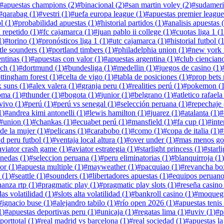
#
apuestas champions
(
2
)
#
binacional
(
2
)
#
san martin voley
(
2
)
#
sudameri
#
qarabag
(
1
)
#
vestri
(
1
)
#
uefa europa league
(
1
)
#
apuestas premier league
l
(
1
)
#
probabilidad apuestas
(
1
)
#
historial partidos
(
1
)
#
analisis apuestas
(
 repetido
(
1
)
#
fc cajamarca
(
1
)
#
juan pablo ii college
(
1
)
#
cuotas liga 1
(
1
1
)
#
torino
(
1
)
#
pronósticos liga 1
(
1
)
#
utc cajamarca
(
1
)
#
historial futbol
(
tle sounders
(
1
)
#
portland timbers
(
1
)
#
philadelphia union
(
1
)
#
new york 
entinas
(
1
)
#
apuestas con valor
(
1
)
#
apuestas argentina
(
1
)
#
club ciencian
ch
(
1
)
#
dortmund
(
1
)
#
bundesliga
(
1
)
#
medellin
(
1
)
#
juegos de casino
(
1
)
ttingham forest
(
1
)
#
celta de vigo
(
1
)
#
tabla de posiciones
(
1
)
#
prop bets
x suns
(
1
)
#
alex valera
(
1
)
#
granja peru
(
1
)
#
realities perú
(
1
)
#
pokemon
(
oma
(
1
)
#
thunder
(
1
)
#
bogota
(
1
)
#
junior
(
1
)
#
belgrano
(
1
)
#
atletico rafaela
vivo
(
1
)
#
perú
(
1
)
#
perú vs senegal
(
1
)
#
selección peruana
(
1
)
#
repechaje
1
)
#
andrea kimi antonelli
(
1
)
#
lewis hamilton
(
1
)
#
juarez
(
1
)
#
atalanta
(
1
)
#
#
union
(
1
)
#
chankas
(
1
)
#
ecuabet perú
(
1
)
#
mansfield
(
1
)
#
fa cup
(
1
)
#
int
 de la mujer
(
1
)
#
pelicans
(
1
)
#
carabobo
(
1
)
#
como
(
1
)
#
copa de italia
(
1
)
#
ud peru futbol
(
1
)
#
ventaja local altura
(
1
)
#
over under
(
1
)
#
mas menos go
aviator crash game
(
1
)
#
aviator estrategia
(
1
)
#
starlight princess
(
1
)
#
starl
onedas
(
1
)
#
seleccion peruana
(
1
)
#
peru eliminatorias
(
1
)
#
blanquirroja
(
1
)
or
(
1
)
#
apuesta multiple
(
1
)
#
mayweather
(
1
)
#
pacquiao
(
1
)
#
revancha bo
(
1
)
#
seattle
(
1
)
#
sounders
(
1
)
#
libertadores apuestas
(
1
)
#
equipos peruano
anza rtp
(
1
)
#
pragmatic play
(
1
)
#
pragmatic play slots
(
1
)
#
reseña casino
as volatilidad
(
1
)
#
slots alta volatilidad
(
1
)
#
bankroll casino
(
1
)
#
moqueg
#
ignacio buse
(
1
)
#
alejandro tabilo
(
1
)
#
río open 2026
(
1
)
#
apuestas tenis
1
)
#
apuestas deportivas peru
(
1
)
#
unicaja
(
1
)
#
regatas lima
(
1
)
#
uviv
(
1
)
#
p
porttotal
(
1
)
#
real madrid vs barcelona
(
1
)
#
real sociedad
(
1
)
#
apuestas la