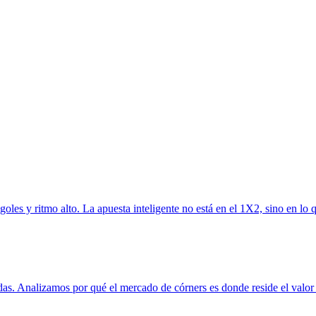
oles y ritmo alto. La apuesta inteligente no está en el 1X2, sino en lo q
das. Analizamos por qué el mercado de córners es donde reside el valor 