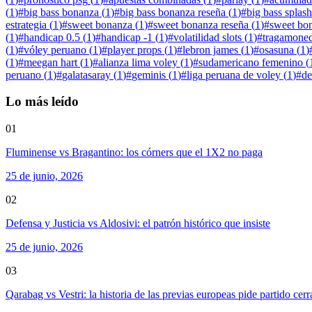
(
1
)
#
big bass bonanza
(
1
)
#
big bass bonanza reseña
(
1
)
#
big bass splash
estrategia
(
1
)
#
sweet bonanza
(
1
)
#
sweet bonanza reseña
(
1
)
#
sweet bon
(
1
)
#
handicap 0.5
(
1
)
#
handicap -1
(
1
)
#
volatilidad slots
(
1
)
#
tragamoned
(
1
)
#
vóley peruano
(
1
)
#
player props
(
1
)
#
lebron james
(
1
)
#
osasuna
(
1
)
(
1
)
#
meegan hart
(
1
)
#
alianza lima voley
(
1
)
#
sudamericano femenino
(
peruano
(
1
)
#
galatasaray
(
1
)
#
geminis
(
1
)
#
liga peruana de voley
(
1
)
#
de
Lo más leído
01
Fluminense vs Bragantino: los córners que el 1X2 no paga
25 de junio, 2026
02
Defensa y Justicia vs Aldosivi: el patrón histórico que insiste
25 de junio, 2026
03
Qarabag vs Vestri: la historia de las previas europeas pide partido cer