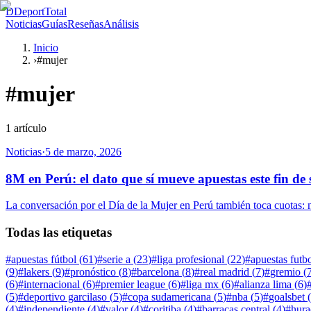
D
DeportTotal
Noticias
Guías
Reseñas
Análisis
Inicio
›
#mujer
#
mujer
1
artículo
Noticias
·
5 de marzo, 2026
8M en Perú: el dato que sí mueve apuestas este fin d
La conversación por el Día de la Mujer en Perú también toca cuotas: 
Todas las etiquetas
#
apuestas fútbol
(
61
)
#
serie a
(
23
)
#
liga profesional
(
22
)
#
apuestas futb
(
9
)
#
lakers
(
9
)
#
pronóstico
(
8
)
#
barcelona
(
8
)
#
real madrid
(
7
)
#
gremio
(
(
6
)
#
internacional
(
6
)
#
premier league
(
6
)
#
liga mx
(
6
)
#
alianza lima
(
6
)
(
5
)
#
deportivo garcilaso
(
5
)
#
copa sudamericana
(
5
)
#
nba
(
5
)
#
goalsbet
(
(
4
)
#
independiente
(
4
)
#
valor
(
4
)
#
coritiba
(
4
)
#
barracas central
(
4
)
#
hura