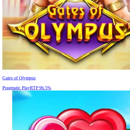
Gates of Olympus
Pragmatic Play
RTP
96.5
%