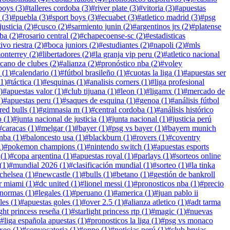
boys
(
3
)
#
talleres cordoba
(
3
)
#
river plate
(
3
)
#
vitoria
(
3
)
#
apuestas
(
3
)
#
puebla
(
3
)
#
sport boys
(
3
)
#
ecuabet
(
3
)
#
atletico madrid
(
3
)
#
psg
justicia
(
2
)
#
cusco
(
2
)
#
sarmiento junin
(
2
)
#
argentinos jrs
(
2
)
#
platense
oba
(
2
)
#
rosario central
(
2
)
#
chapecoense-sc
(
2
)
#
estadisticas
ivo riestra
(
2
)
#
boca juniors
(
2
)
#
estudiantes
(
2
)
#
napoli
(
2
)
#
mls
onterrey
(
2
)
#
libertadores
(
2
)
#
la granja vip peru
(
2
)
#
atletico nacional
cano de clubes
(
2
)
#
alianza
(
2
)
#
pronóstico nba
(
2
)
#
voley
(
1
)
#
calendario
(
1
)
#
fútbol brasileño
(
1
)
#
cuotas la liga
(
1
)
#
apuestas ser
1
)
#
táctica
(
1
)
#
esquinas
(
1
)
#
analisis corners
(
1
)
#
liga profesional
)
#
apuestas valor
(
1
)
#
club tijuana
(
1
)
#
leon
(
1
)
#
ligamx
(
1
)
#
mercado de
1
)
#
apuestas peru
(
1
)
#
saques de esquina
(
1
)
#
genoa
(
1
)
#
análisis fútbol
red bulls
(
1
)
#
gimnasia m
(
1
)
#
central cordoba
(
1
)
#
análisis histórico
o
(
1
)
#
junta nacional de justicia
(
1
)
#
junta nacional
(
1
)
#
justicia perú
#
caracas
(
1
)
#
melgar
(
1
)
#
bayer
(
1
)
#
psg vs bayer
(
1
)
#
bayern munich
 nba
(
1
)
#
baloncesto usa
(
1
)
#
blackburn
(
1
)
#
rovers
(
1
)
#
coventry
1
)
#
pokemon champions
(
1
)
#
nintendo switch
(
1
)
#
apuestas esports
(
1
)
#
copa argentina
(
1
)
#
apuestas royal
(
1
)
#
parlays
(
1
)
#
sorteos online
(
1
)
#
mundial 2026
(
1
)
#
clasificación mundial
(
1
)
#
sorteo
(
1
)
#
la tinka
chelsea
(
1
)
#
newcastle
(
1
)
#
bulls
(
1
)
#
betano
(
1
)
#
gestión de bankroll
er miami
(
1
)
#
dc united
(
1
)
#
lionel messi
(
1
)
#
pronosticos nba
(
1
)
#
precio
normas
(
1
)
#
legales
(
1
)
#
peruano
(
1
)
#
america
(
1
)
#
juan pablo ii
les
(
1
)
#
apuestas goles
(
1
)
#
over 2.5
(
1
)
#
alianza atletico
(
1
)
#
adt tarma
ight princess reseña
(
1
)
#
starlight princess rtp
(
1
)
#
magic
(
1
)
#
nuevas
#
liga española apuestas
(
1
)
#
pronosticos la liga
(
1
)
#
psg vs monaco
xeo
(
1
)
#
convocatoria
(
1
)
#
onpe
(
1
)
#
noticias perú
(
1
)
#
club brujas