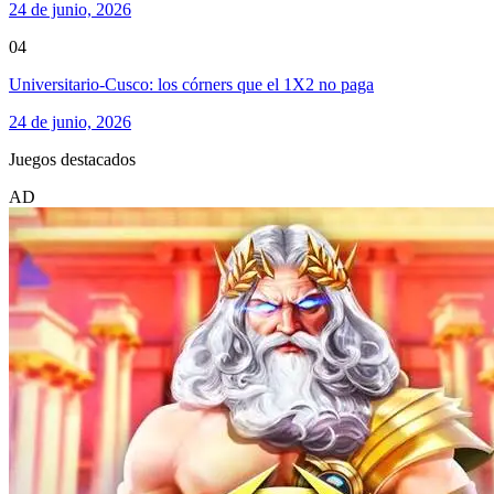
24 de junio, 2026
04
Universitario-Cusco: los córners que el 1X2 no paga
24 de junio, 2026
Juegos destacados
AD