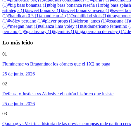
(
1
)
#
big bass bonanza
(
1
)
#
big bass bonanza reseña
(
1
)
#
big bass splash
estrategia
(
1
)
#
sweet bonanza
(
1
)
#
sweet bonanza reseña
(
1
)
#
sweet bon
(
1
)
#
handicap 0.5
(
1
)
#
handicap -1
(
1
)
#
volatilidad slots
(
1
)
#
tragamoned
(
1
)
#
vóley peruano
(
1
)
#
player props
(
1
)
#
lebron james
(
1
)
#
osasuna
(
1
)
(
1
)
#
meegan hart
(
1
)
#
alianza lima voley
(
1
)
#
sudamericano femenino
(
peruano
(
1
)
#
galatasaray
(
1
)
#
geminis
(
1
)
#
liga peruana de voley
(
1
)
#
de
Lo más leído
01
Fluminense vs Bragantino: los córners que el 1X2 no paga
25 de junio, 2026
02
Defensa y Justicia vs Aldosivi: el patrón histórico que insiste
25 de junio, 2026
03
Qarabag vs Vestri: la historia de las previas europeas pide partido cer