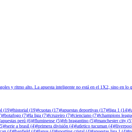
oles y ritmo alto. La apuesta inteligente no está en el 1X2, sino en lo q
ol
(
19
)
#
historial
(
19
)
#
cuotas
(
17
)
#
apuestas deportivas
(
17
)
#
liga 1
(
14
)
#
7
)
#
botafogo
(
7
)
#
la liga
(
7
)
#
cruzeiro
(
7
)
#
cienciano
(
7
)
#
champions leagu
#
apuestas perú
(
6
)
#
fluminense
(
5
)
#
rb bragantino
(
5
)
#
manchester city
(
5
5
)
#
serie a brasil
(
4
)
#
primera división
(
4
)
#
atletico tucuman
(
4
)
#
liverpoo
can
(
4
)
#
banfield
(
4
)
#
lanus
(
4
)
#
sporting cristal
(
4
)
#
apuestas liga 1
(
4
)
#
p