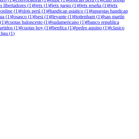
s libertadores
(
1
)
#
jetx
(
1
)
#
jetx juego
(
1
)
#
jetx reseña
(
1
)
#
jetx
 online
(
1
)
#
slots perú
(
1
)
#
handicap asiatico
(
1
)
#
apuestas handicap
ua
(
1
)
#
osasco
(
1
)
#
sesi
(
1
)
#
levante
(
1
)
#
tottenham
(
1
)
#
san martín
(
1
)
#
cuotas baloncesto
(
1
)
#
sudamericano
(
1
)
#
banco republica
artidos
(
1
)
#
cuotas hoy
(
1
)
#
benfica
(
1
)
#
pedro aquino
(
1
)
#
clasico
 liga
(
1
)