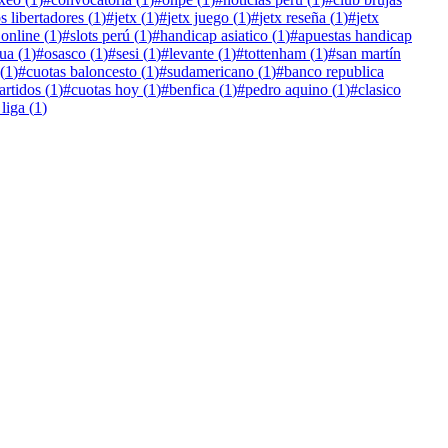
s libertadores
(
1
)
#
jetx
(
1
)
#
jetx juego
(
1
)
#
jetx reseña
(
1
)
#
jetx
 online
(
1
)
#
slots perú
(
1
)
#
handicap asiatico
(
1
)
#
apuestas handicap
ua
(
1
)
#
osasco
(
1
)
#
sesi
(
1
)
#
levante
(
1
)
#
tottenham
(
1
)
#
san martín
(
1
)
#
cuotas baloncesto
(
1
)
#
sudamericano
(
1
)
#
banco republica
artidos
(
1
)
#
cuotas hoy
(
1
)
#
benfica
(
1
)
#
pedro aquino
(
1
)
#
clasico
 liga
(
1
)