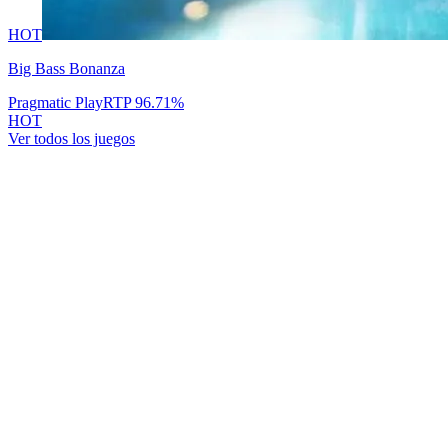
HOT
Big Bass Bonanza
Pragmatic Play
RTP
96.71
%
HOT
Ver todos los juegos