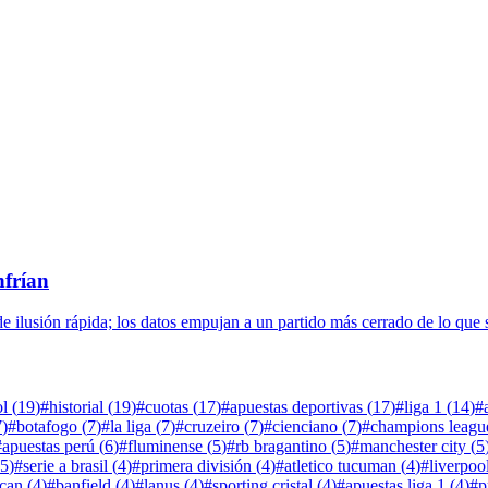
nfrían
ide ilusión rápida; los datos empujan a un partido más cerrado de lo que
ol
(
19
)
#
historial
(
19
)
#
cuotas
(
17
)
#
apuestas deportivas
(
17
)
#
liga 1
(
14
)
#
7
)
#
botafogo
(
7
)
#
la liga
(
7
)
#
cruzeiro
(
7
)
#
cienciano
(
7
)
#
champions leagu
#
apuestas perú
(
6
)
#
fluminense
(
5
)
#
rb bragantino
(
5
)
#
manchester city
(
5
5
)
#
serie a brasil
(
4
)
#
primera división
(
4
)
#
atletico tucuman
(
4
)
#
liverpoo
can
(
4
)
#
banfield
(
4
)
#
lanus
(
4
)
#
sporting cristal
(
4
)
#
apuestas liga 1
(
4
)
#
p