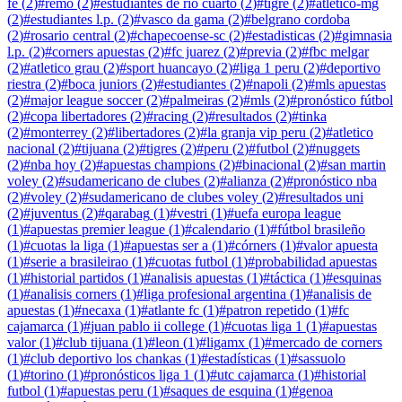
fe
(
2
)
#
remo
(
2
)
#
estudiantes de rio cuarto
(
2
)
#
tigre
(
2
)
#
atletico-mg
(
2
)
#
estudiantes l.p.
(
2
)
#
vasco da gama
(
2
)
#
belgrano cordoba
(
2
)
#
rosario central
(
2
)
#
chapecoense-sc
(
2
)
#
estadisticas
(
2
)
#
gimnasia
l.p.
(
2
)
#
corners apuestas
(
2
)
#
fc juarez
(
2
)
#
previa
(
2
)
#
fbc melgar
(
2
)
#
atletico grau
(
2
)
#
sport huancayo
(
2
)
#
liga 1 peru
(
2
)
#
deportivo
riestra
(
2
)
#
boca juniors
(
2
)
#
estudiantes
(
2
)
#
napoli
(
2
)
#
mls apuestas
(
2
)
#
major league soccer
(
2
)
#
palmeiras
(
2
)
#
mls
(
2
)
#
pronóstico fútbol
(
2
)
#
copa libertadores
(
2
)
#
racing
(
2
)
#
resultados
(
2
)
#
tinka
(
2
)
#
monterrey
(
2
)
#
libertadores
(
2
)
#
la granja vip peru
(
2
)
#
atletico
nacional
(
2
)
#
tijuana
(
2
)
#
tigres
(
2
)
#
peru
(
2
)
#
futbol
(
2
)
#
nuggets
(
2
)
#
nba hoy
(
2
)
#
apuestas champions
(
2
)
#
binacional
(
2
)
#
san martin
voley
(
2
)
#
sudamericano de clubes
(
2
)
#
alianza
(
2
)
#
pronóstico nba
(
2
)
#
voley
(
2
)
#
sudamericano de clubes voley
(
2
)
#
resultados uni
(
2
)
#
juventus
(
2
)
#
qarabag
(
1
)
#
vestri
(
1
)
#
uefa europa league
(
1
)
#
apuestas premier league
(
1
)
#
calendario
(
1
)
#
fútbol brasileño
(
1
)
#
cuotas la liga
(
1
)
#
apuestas ser a
(
1
)
#
córners
(
1
)
#
valor apuesta
(
1
)
#
serie a brasileirao
(
1
)
#
cuotas futbol
(
1
)
#
probabilidad apuestas
(
1
)
#
historial partidos
(
1
)
#
analisis apuestas
(
1
)
#
táctica
(
1
)
#
esquinas
(
1
)
#
analisis corners
(
1
)
#
liga profesional argentina
(
1
)
#
analisis de
apuestas
(
1
)
#
necaxa
(
1
)
#
atlante fc
(
1
)
#
patron repetido
(
1
)
#
fc
cajamarca
(
1
)
#
juan pablo ii college
(
1
)
#
cuotas liga 1
(
1
)
#
apuestas
valor
(
1
)
#
club tijuana
(
1
)
#
leon
(
1
)
#
ligamx
(
1
)
#
mercado de corners
(
1
)
#
club deportivo los chankas
(
1
)
#
estadísticas
(
1
)
#
sassuolo
(
1
)
#
torino
(
1
)
#
pronósticos liga 1
(
1
)
#
utc cajamarca
(
1
)
#
historial
futbol
(
1
)
#
apuestas peru
(
1
)
#
saques de esquina
(
1
)
#
genoa