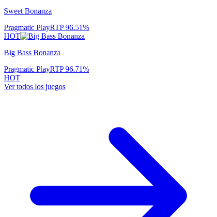
Sweet Bonanza
Pragmatic Play
RTP
96.51
%
HOT
Big Bass Bonanza
Pragmatic Play
RTP
96.71
%
HOT
Ver todos los juegos