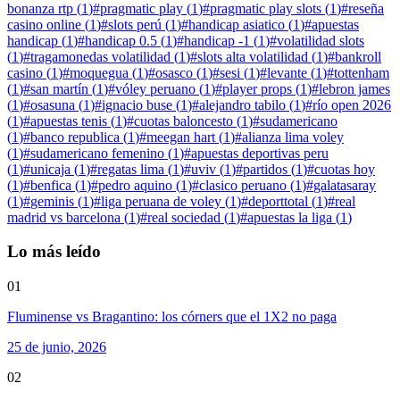
bonanza rtp
(
1
)
#
pragmatic play
(
1
)
#
pragmatic play slots
(
1
)
#
reseña
casino online
(
1
)
#
slots perú
(
1
)
#
handicap asiatico
(
1
)
#
apuestas
handicap
(
1
)
#
handicap 0.5
(
1
)
#
handicap -1
(
1
)
#
volatilidad slots
(
1
)
#
tragamonedas volatilidad
(
1
)
#
slots alta volatilidad
(
1
)
#
bankroll
casino
(
1
)
#
moquegua
(
1
)
#
osasco
(
1
)
#
sesi
(
1
)
#
levante
(
1
)
#
tottenham
(
1
)
#
san martín
(
1
)
#
vóley peruano
(
1
)
#
player props
(
1
)
#
lebron james
(
1
)
#
osasuna
(
1
)
#
ignacio buse
(
1
)
#
alejandro tabilo
(
1
)
#
río open 2026
(
1
)
#
apuestas tenis
(
1
)
#
cuotas baloncesto
(
1
)
#
sudamericano
(
1
)
#
banco republica
(
1
)
#
meegan hart
(
1
)
#
alianza lima voley
(
1
)
#
sudamericano femenino
(
1
)
#
apuestas deportivas peru
(
1
)
#
unicaja
(
1
)
#
regatas lima
(
1
)
#
uviv
(
1
)
#
partidos
(
1
)
#
cuotas hoy
(
1
)
#
benfica
(
1
)
#
pedro aquino
(
1
)
#
clasico peruano
(
1
)
#
galatasaray
(
1
)
#
geminis
(
1
)
#
liga peruana de voley
(
1
)
#
deporttotal
(
1
)
#
real
madrid vs barcelona
(
1
)
#
real sociedad
(
1
)
#
apuestas la liga
(
1
)
Lo más leído
01
Fluminense vs Bragantino: los córners que el 1X2 no paga
25 de junio, 2026
02