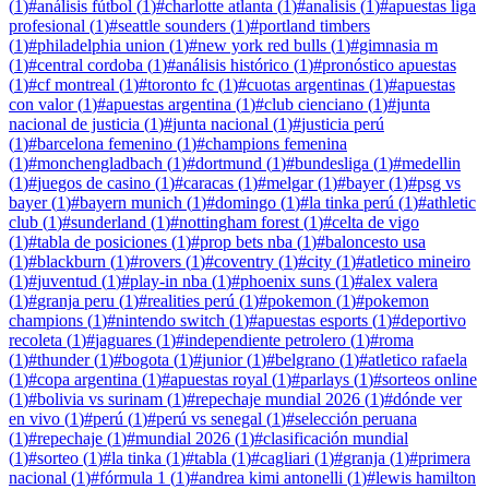
(
1
)
#
análisis fútbol
(
1
)
#
charlotte atlanta
(
1
)
#
analisis
(
1
)
#
apuestas liga
profesional
(
1
)
#
seattle sounders
(
1
)
#
portland timbers
(
1
)
#
philadelphia union
(
1
)
#
new york red bulls
(
1
)
#
gimnasia m
(
1
)
#
central cordoba
(
1
)
#
análisis histórico
(
1
)
#
pronóstico apuestas
(
1
)
#
cf montreal
(
1
)
#
toronto fc
(
1
)
#
cuotas argentinas
(
1
)
#
apuestas
con valor
(
1
)
#
apuestas argentina
(
1
)
#
club cienciano
(
1
)
#
junta
nacional de justicia
(
1
)
#
junta nacional
(
1
)
#
justicia perú
(
1
)
#
barcelona femenino
(
1
)
#
champions femenina
(
1
)
#
monchengladbach
(
1
)
#
dortmund
(
1
)
#
bundesliga
(
1
)
#
medellin
(
1
)
#
juegos de casino
(
1
)
#
caracas
(
1
)
#
melgar
(
1
)
#
bayer
(
1
)
#
psg vs
bayer
(
1
)
#
bayern munich
(
1
)
#
domingo
(
1
)
#
la tinka perú
(
1
)
#
athletic
club
(
1
)
#
sunderland
(
1
)
#
nottingham forest
(
1
)
#
celta de vigo
(
1
)
#
tabla de posiciones
(
1
)
#
prop bets nba
(
1
)
#
baloncesto usa
(
1
)
#
blackburn
(
1
)
#
rovers
(
1
)
#
coventry
(
1
)
#
city
(
1
)
#
atletico mineiro
(
1
)
#
juventud
(
1
)
#
play-in nba
(
1
)
#
phoenix suns
(
1
)
#
alex valera
(
1
)
#
granja peru
(
1
)
#
realities perú
(
1
)
#
pokemon
(
1
)
#
pokemon
champions
(
1
)
#
nintendo switch
(
1
)
#
apuestas esports
(
1
)
#
deportivo
recoleta
(
1
)
#
jaguares
(
1
)
#
independiente petrolero
(
1
)
#
roma
(
1
)
#
thunder
(
1
)
#
bogota
(
1
)
#
junior
(
1
)
#
belgrano
(
1
)
#
atletico rafaela
(
1
)
#
copa argentina
(
1
)
#
apuestas royal
(
1
)
#
parlays
(
1
)
#
sorteos online
(
1
)
#
bolivia vs surinam
(
1
)
#
repechaje mundial 2026
(
1
)
#
dónde ver
en vivo
(
1
)
#
perú
(
1
)
#
perú vs senegal
(
1
)
#
selección peruana
(
1
)
#
repechaje
(
1
)
#
mundial 2026
(
1
)
#
clasificación mundial
(
1
)
#
sorteo
(
1
)
#
la tinka
(
1
)
#
tabla
(
1
)
#
cagliari
(
1
)
#
granja
(
1
)
#
primera
nacional
(
1
)
#
fórmula 1
(
1
)
#
andrea kimi antonelli
(
1
)
#
lewis hamilton