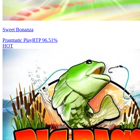
Sweet Bonanza
Pragmatic Play
RTP
96.51
%
HOT