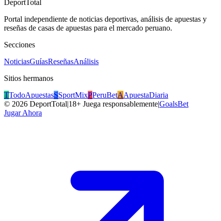
DeportTotal
Portal independiente de noticias deportivas, análisis de apuestas y
reseñas de casas de apuestas para el mercado peruano.
Secciones
Noticias
Guías
Reseñas
Análisis
Sitios hermanos
T
TodoApuestas
S
SportMix
P
PeruBet
A
ApuestaDiaria
©
2026
DeportTotal
|
18+ Juega responsablemente
|
GoalsBet
Jugar Ahora