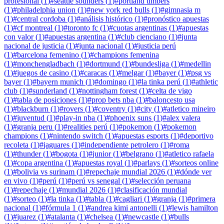
profesional
(
1
)
#
seattle sounders
(
1
)
#
portland timbers
(
1
)
#
philadelphia union
(
1
)
#
new york red bulls
(
1
)
#
gimnasia m
(
1
)
#
central cordoba
(
1
)
#
análisis histórico
(
1
)
#
pronóstico apuestas
(
1
)
#
cf montreal
(
1
)
#
toronto fc
(
1
)
#
cuotas argentinas
(
1
)
#
apuestas
con valor
(
1
)
#
apuestas argentina
(
1
)
#
club cienciano
(
1
)
#
junta
nacional de justicia
(
1
)
#
junta nacional
(
1
)
#
justicia perú
(
1
)
#
barcelona femenino
(
1
)
#
champions femenina
(
1
)
#
monchengladbach
(
1
)
#
dortmund
(
1
)
#
bundesliga
(
1
)
#
medellin
(
1
)
#
juegos de casino
(
1
)
#
caracas
(
1
)
#
melgar
(
1
)
#
bayer
(
1
)
#
psg vs
bayer
(
1
)
#
bayern munich
(
1
)
#
domingo
(
1
)
#
la tinka perú
(
1
)
#
athletic
club
(
1
)
#
sunderland
(
1
)
#
nottingham forest
(
1
)
#
celta de vigo
(
1
)
#
tabla de posiciones
(
1
)
#
prop bets nba
(
1
)
#
baloncesto usa
(
1
)
#
blackburn
(
1
)
#
rovers
(
1
)
#
coventry
(
1
)
#
city
(
1
)
#
atletico mineiro
(
1
)
#
juventud
(
1
)
#
play-in nba
(
1
)
#
phoenix suns
(
1
)
#
alex valera
(
1
)
#
granja peru
(
1
)
#
realities perú
(
1
)
#
pokemon
(
1
)
#
pokemon
champions
(
1
)
#
nintendo switch
(
1
)
#
apuestas esports
(
1
)
#
deportivo
recoleta
(
1
)
#
jaguares
(
1
)
#
independiente petrolero
(
1
)
#
roma
(
1
)
#
thunder
(
1
)
#
bogota
(
1
)
#
junior
(
1
)
#
belgrano
(
1
)
#
atletico rafaela
(
1
)
#
copa argentina
(
1
)
#
apuestas royal
(
1
)
#
parlays
(
1
)
#
sorteos online
(
1
)
#
bolivia vs surinam
(
1
)
#
repechaje mundial 2026
(
1
)
#
dónde ver
en vivo
(
1
)
#
perú
(
1
)
#
perú vs senegal
(
1
)
#
selección peruana
(
1
)
#
repechaje
(
1
)
#
mundial 2026
(
1
)
#
clasificación mundial
(
1
)
#
sorteo
(
1
)
#
la tinka
(
1
)
#
tabla
(
1
)
#
cagliari
(
1
)
#
granja
(
1
)
#
primera
nacional
(
1
)
#
fórmula 1
(
1
)
#
andrea kimi antonelli
(
1
)
#
lewis hamilton
(
1
)
#
juarez
(
1
)
#
atalanta
(
1
)
#
chelsea
(
1
)
#
newcastle
(
1
)
#
bulls