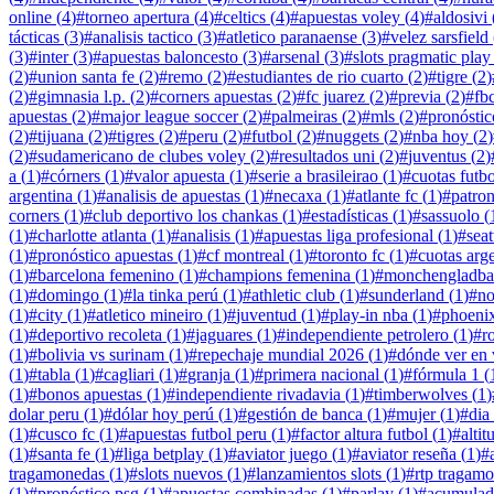
online
(
4
)
#
torneo apertura
(
4
)
#
celtics
(
4
)
#
apuestas voley
(
4
)
#
aldosivi
tácticas
(
3
)
#
analisis tactico
(
3
)
#
atletico paranaense
(
3
)
#
velez sarsfield
(
3
)
#
inter
(
3
)
#
apuestas baloncesto
(
3
)
#
arsenal
(
3
)
#
slots pragmatic play
(
2
)
#
union santa fe
(
2
)
#
remo
(
2
)
#
estudiantes de rio cuarto
(
2
)
#
tigre
(
2
)
(
2
)
#
gimnasia l.p.
(
2
)
#
corners apuestas
(
2
)
#
fc juarez
(
2
)
#
previa
(
2
)
#
fb
apuestas
(
2
)
#
major league soccer
(
2
)
#
palmeiras
(
2
)
#
mls
(
2
)
#
pronóstic
(
2
)
#
tijuana
(
2
)
#
tigres
(
2
)
#
peru
(
2
)
#
futbol
(
2
)
#
nuggets
(
2
)
#
nba hoy
(
2
)
(
2
)
#
sudamericano de clubes voley
(
2
)
#
resultados uni
(
2
)
#
juventus
(
2
)
a
(
1
)
#
córners
(
1
)
#
valor apuesta
(
1
)
#
serie a brasileirao
(
1
)
#
cuotas futbo
argentina
(
1
)
#
analisis de apuestas
(
1
)
#
necaxa
(
1
)
#
atlante fc
(
1
)
#
patron
corners
(
1
)
#
club deportivo los chankas
(
1
)
#
estadísticas
(
1
)
#
sassuolo
(
(
1
)
#
charlotte atlanta
(
1
)
#
analisis
(
1
)
#
apuestas liga profesional
(
1
)
#
seat
(
1
)
#
pronóstico apuestas
(
1
)
#
cf montreal
(
1
)
#
toronto fc
(
1
)
#
cuotas arg
(
1
)
#
barcelona femenino
(
1
)
#
champions femenina
(
1
)
#
monchengladba
(
1
)
#
domingo
(
1
)
#
la tinka perú
(
1
)
#
athletic club
(
1
)
#
sunderland
(
1
)
#
no
(
1
)
#
city
(
1
)
#
atletico mineiro
(
1
)
#
juventud
(
1
)
#
play-in nba
(
1
)
#
phoeni
(
1
)
#
deportivo recoleta
(
1
)
#
jaguares
(
1
)
#
independiente petrolero
(
1
)
#
r
(
1
)
#
bolivia vs surinam
(
1
)
#
repechaje mundial 2026
(
1
)
#
dónde ver en 
(
1
)
#
tabla
(
1
)
#
cagliari
(
1
)
#
granja
(
1
)
#
primera nacional
(
1
)
#
fórmula 1
(
(
1
)
#
bonos apuestas
(
1
)
#
independiente rivadavia
(
1
)
#
timberwolves
(
1
)
dolar peru
(
1
)
#
dólar hoy perú
(
1
)
#
gestión de banca
(
1
)
#
mujer
(
1
)
#
dia
(
1
)
#
cusco fc
(
1
)
#
apuestas futbol peru
(
1
)
#
factor altura futbol
(
1
)
#
altit
(
1
)
#
santa fe
(
1
)
#
liga betplay
(
1
)
#
aviator juego
(
1
)
#
aviator reseña
(
1
)
#
tragamonedas
(
1
)
#
slots nuevos
(
1
)
#
lanzamientos slots
(
1
)
#
rtp tragam
(
1
)
#
pronóstico psg
(
1
)
#
apuestas combinadas
(
1
)
#
parlay
(
1
)
#
acumulad