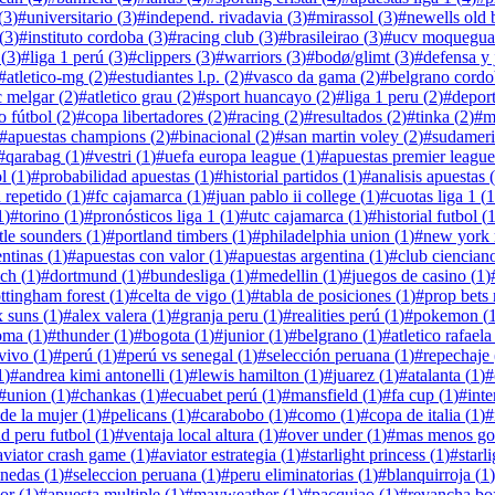
(
3
)
#
universitario
(
3
)
#
independ. rivadavia
(
3
)
#
mirassol
(
3
)
#
newells old 
(
3
)
#
instituto cordoba
(
3
)
#
racing club
(
3
)
#
brasileirao
(
3
)
#
ucv moquegua
(
3
)
#
liga 1 perú
(
3
)
#
clippers
(
3
)
#
warriors
(
3
)
#
bodø/glimt
(
3
)
#
defensa y 
#
atletico-mg
(
2
)
#
estudiantes l.p.
(
2
)
#
vasco da gama
(
2
)
#
belgrano cord
c melgar
(
2
)
#
atletico grau
(
2
)
#
sport huancayo
(
2
)
#
liga 1 peru
(
2
)
#
deport
o fútbol
(
2
)
#
copa libertadores
(
2
)
#
racing
(
2
)
#
resultados
(
2
)
#
tinka
(
2
)
#
m
#
apuestas champions
(
2
)
#
binacional
(
2
)
#
san martin voley
(
2
)
#
sudameri
#
qarabag
(
1
)
#
vestri
(
1
)
#
uefa europa league
(
1
)
#
apuestas premier league
l
(
1
)
#
probabilidad apuestas
(
1
)
#
historial partidos
(
1
)
#
analisis apuestas
(
 repetido
(
1
)
#
fc cajamarca
(
1
)
#
juan pablo ii college
(
1
)
#
cuotas liga 1
(
1
1
)
#
torino
(
1
)
#
pronósticos liga 1
(
1
)
#
utc cajamarca
(
1
)
#
historial futbol
(
tle sounders
(
1
)
#
portland timbers
(
1
)
#
philadelphia union
(
1
)
#
new york 
entinas
(
1
)
#
apuestas con valor
(
1
)
#
apuestas argentina
(
1
)
#
club ciencian
ch
(
1
)
#
dortmund
(
1
)
#
bundesliga
(
1
)
#
medellin
(
1
)
#
juegos de casino
(
1
)
ttingham forest
(
1
)
#
celta de vigo
(
1
)
#
tabla de posiciones
(
1
)
#
prop bets
x suns
(
1
)
#
alex valera
(
1
)
#
granja peru
(
1
)
#
realities perú
(
1
)
#
pokemon
(
oma
(
1
)
#
thunder
(
1
)
#
bogota
(
1
)
#
junior
(
1
)
#
belgrano
(
1
)
#
atletico rafaela
vivo
(
1
)
#
perú
(
1
)
#
perú vs senegal
(
1
)
#
selección peruana
(
1
)
#
repechaje
1
)
#
andrea kimi antonelli
(
1
)
#
lewis hamilton
(
1
)
#
juarez
(
1
)
#
atalanta
(
1
)
#
#
union
(
1
)
#
chankas
(
1
)
#
ecuabet perú
(
1
)
#
mansfield
(
1
)
#
fa cup
(
1
)
#
int
 de la mujer
(
1
)
#
pelicans
(
1
)
#
carabobo
(
1
)
#
como
(
1
)
#
copa de italia
(
1
)
#
ud peru futbol
(
1
)
#
ventaja local altura
(
1
)
#
over under
(
1
)
#
mas menos go
aviator crash game
(
1
)
#
aviator estrategia
(
1
)
#
starlight princess
(
1
)
#
starl
onedas
(
1
)
#
seleccion peruana
(
1
)
#
peru eliminatorias
(
1
)
#
blanquirroja
(
1
)
or
(
1
)
#
apuesta multiple
(
1
)
#
mayweather
(
1
)
#
pacquiao
(
1
)
#
revancha bo