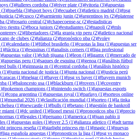
boys
(
3
)
#
talleres cordoba
(
3
)
#
river plate
(
3
)
#
vitoria
(
3
)
#
apuestas
(
3
)
#
puebla
(
3
)
#
sport boys
(
3
)
#
ecuabet
(
3
)
#
atletico madrid
(
3
)
#
psg
justicia
(
2
)
#
cusco
(
2
)
#
sarmiento junin
(
2
)
#
argentinos jrs
(
2
)
#
platense
oba
(
2
)
#
rosario central
(
2
)
#
chapecoense-sc
(
2
)
#
estadisticas
ivo riestra
(
2
)
#
boca juniors
(
2
)
#
estudiantes
(
2
)
#
napoli
(
2
)
#
mls
onterrey
(
2
)
#
libertadores
(
2
)
#
la granja vip peru
(
2
)
#
atletico nacional
cano de clubes
(
2
)
#
alianza
(
2
)
#
pronóstico nba
(
2
)
#
voley
(
1
)
#
calendario
(
1
)
#
fútbol brasileño
(
1
)
#
cuotas la liga
(
1
)
#
apuestas ser
1
)
#
táctica
(
1
)
#
esquinas
(
1
)
#
analisis corners
(
1
)
#
liga profesional
)
#
apuestas valor
(
1
)
#
club tijuana
(
1
)
#
leon
(
1
)
#
ligamx
(
1
)
#
mercado de
1
)
#
apuestas peru
(
1
)
#
saques de esquina
(
1
)
#
genoa
(
1
)
#
análisis fútbol
red bulls
(
1
)
#
gimnasia m
(
1
)
#
central cordoba
(
1
)
#
análisis histórico
o
(
1
)
#
junta nacional de justicia
(
1
)
#
junta nacional
(
1
)
#
justicia perú
#
caracas
(
1
)
#
melgar
(
1
)
#
bayer
(
1
)
#
psg vs bayer
(
1
)
#
bayern munich
 nba
(
1
)
#
baloncesto usa
(
1
)
#
blackburn
(
1
)
#
rovers
(
1
)
#
coventry
1
)
#
pokemon champions
(
1
)
#
nintendo switch
(
1
)
#
apuestas esports
(
1
)
#
copa argentina
(
1
)
#
apuestas royal
(
1
)
#
parlays
(
1
)
#
sorteos online
(
1
)
#
mundial 2026
(
1
)
#
clasificación mundial
(
1
)
#
sorteo
(
1
)
#
la tinka
chelsea
(
1
)
#
newcastle
(
1
)
#
bulls
(
1
)
#
betano
(
1
)
#
gestión de bankroll
er miami
(
1
)
#
dc united
(
1
)
#
lionel messi
(
1
)
#
pronosticos nba
(
1
)
#
precio
normas
(
1
)
#
legales
(
1
)
#
peruano
(
1
)
#
america
(
1
)
#
juan pablo ii
les
(
1
)
#
apuestas goles
(
1
)
#
over 2.5
(
1
)
#
alianza atletico
(
1
)
#
adt tarma
ight princess reseña
(
1
)
#
starlight princess rtp
(
1
)
#
magic
(
1
)
#
nuevas
#
liga española apuestas
(
1
)
#
pronosticos la liga
(
1
)
#
psg vs monaco
xeo
(
1
)
#
convocatoria
(
1
)
#
onpe
(
1
)
#
noticias perú
(
1
)
#
club brujas