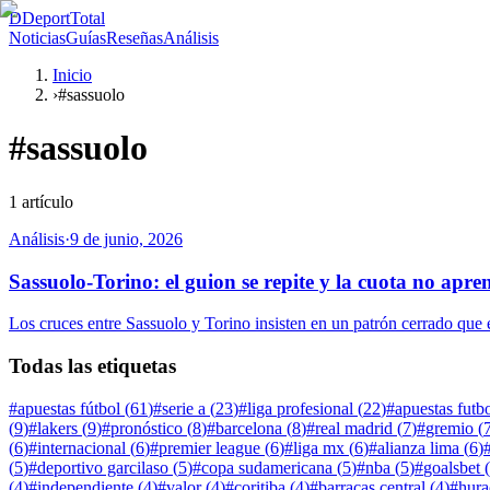
D
DeportTotal
Noticias
Guías
Reseñas
Análisis
Inicio
›
#sassuolo
#
sassuolo
1
artículo
Análisis
·
9 de junio, 2026
Sassuolo-Torino: el guion se repite y la cuota no apre
Los cruces entre Sassuolo y Torino insisten en un patrón cerrado que e
Todas las etiquetas
#
apuestas fútbol
(
61
)
#
serie a
(
23
)
#
liga profesional
(
22
)
#
apuestas futb
(
9
)
#
lakers
(
9
)
#
pronóstico
(
8
)
#
barcelona
(
8
)
#
real madrid
(
7
)
#
gremio
(
(
6
)
#
internacional
(
6
)
#
premier league
(
6
)
#
liga mx
(
6
)
#
alianza lima
(
6
)
(
5
)
#
deportivo garcilaso
(
5
)
#
copa sudamericana
(
5
)
#
nba
(
5
)
#
goalsbet
(
(
4
)
#
independiente
(
4
)
#
valor
(
4
)
#
coritiba
(
4
)
#
barracas central
(
4
)
#
hura