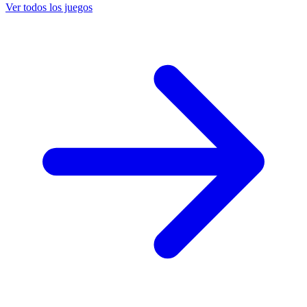
Ver todos los juegos