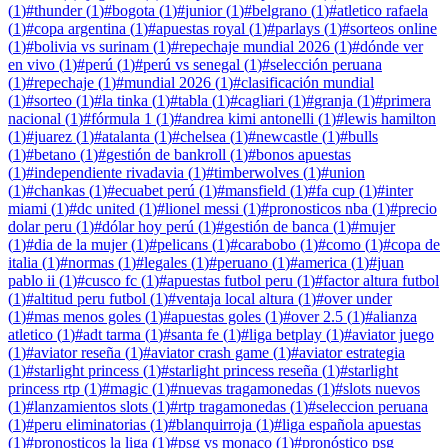
(
1
)
#
thunder
(
1
)
#
bogota
(
1
)
#
junior
(
1
)
#
belgrano
(
1
)
#
atletico rafaela
(
1
)
#
copa argentina
(
1
)
#
apuestas royal
(
1
)
#
parlays
(
1
)
#
sorteos online
(
1
)
#
bolivia vs surinam
(
1
)
#
repechaje mundial 2026
(
1
)
#
dónde ver
en vivo
(
1
)
#
perú
(
1
)
#
perú vs senegal
(
1
)
#
selección peruana
(
1
)
#
repechaje
(
1
)
#
mundial 2026
(
1
)
#
clasificación mundial
(
1
)
#
sorteo
(
1
)
#
la tinka
(
1
)
#
tabla
(
1
)
#
cagliari
(
1
)
#
granja
(
1
)
#
primera
nacional
(
1
)
#
fórmula 1
(
1
)
#
andrea kimi antonelli
(
1
)
#
lewis hamilton
(
1
)
#
juarez
(
1
)
#
atalanta
(
1
)
#
chelsea
(
1
)
#
newcastle
(
1
)
#
bulls
(
1
)
#
betano
(
1
)
#
gestión de bankroll
(
1
)
#
bonos apuestas
(
1
)
#
independiente rivadavia
(
1
)
#
timberwolves
(
1
)
#
union
(
1
)
#
chankas
(
1
)
#
ecuabet perú
(
1
)
#
mansfield
(
1
)
#
fa cup
(
1
)
#
inter
miami
(
1
)
#
dc united
(
1
)
#
lionel messi
(
1
)
#
pronosticos nba
(
1
)
#
precio
dolar peru
(
1
)
#
dólar hoy perú
(
1
)
#
gestión de banca
(
1
)
#
mujer
(
1
)
#
dia de la mujer
(
1
)
#
pelicans
(
1
)
#
carabobo
(
1
)
#
como
(
1
)
#
copa de
italia
(
1
)
#
normas
(
1
)
#
legales
(
1
)
#
peruano
(
1
)
#
america
(
1
)
#
juan
pablo ii
(
1
)
#
cusco fc
(
1
)
#
apuestas futbol peru
(
1
)
#
factor altura futbol
(
1
)
#
altitud peru futbol
(
1
)
#
ventaja local altura
(
1
)
#
over under
(
1
)
#
mas menos goles
(
1
)
#
apuestas goles
(
1
)
#
over 2.5
(
1
)
#
alianza
atletico
(
1
)
#
adt tarma
(
1
)
#
santa fe
(
1
)
#
liga betplay
(
1
)
#
aviator juego
(
1
)
#
aviator reseña
(
1
)
#
aviator crash game
(
1
)
#
aviator estrategia
(
1
)
#
starlight princess
(
1
)
#
starlight princess reseña
(
1
)
#
starlight
princess rtp
(
1
)
#
magic
(
1
)
#
nuevas tragamonedas
(
1
)
#
slots nuevos
(
1
)
#
lanzamientos slots
(
1
)
#
rtp tragamonedas
(
1
)
#
seleccion peruana
(
1
)
#
peru eliminatorias
(
1
)
#
blanquirroja
(
1
)
#
liga española apuestas
(
1
)
#
pronosticos la liga
(
1
)
#
psg vs monaco
(
1
)
#
pronóstico psg