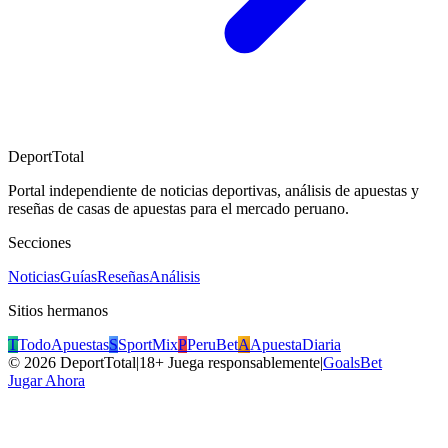
DeportTotal
Portal independiente de noticias deportivas, análisis de apuestas y
reseñas de casas de apuestas para el mercado peruano.
Secciones
Noticias
Guías
Reseñas
Análisis
Sitios hermanos
T
TodoApuestas
S
SportMix
P
PeruBet
A
ApuestaDiaria
©
2026
DeportTotal
|
18+ Juega responsablemente
|
GoalsBet
Jugar Ahora