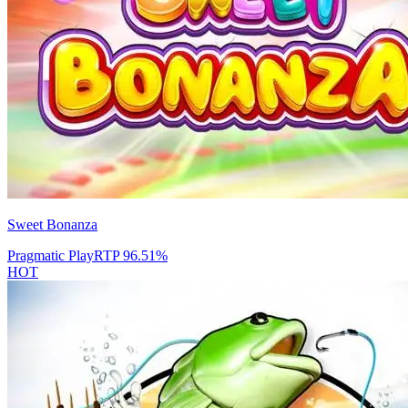
Sweet Bonanza
Pragmatic Play
RTP
96.51
%
HOT