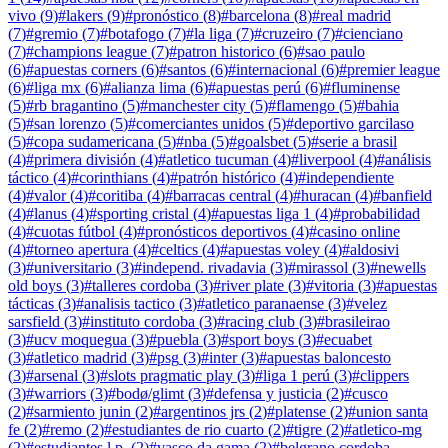
vivo
(
9
)
#
lakers
(
9
)
#
pronóstico
(
8
)
#
barcelona
(
8
)
#
real madrid
(
7
)
#
gremio
(
7
)
#
botafogo
(
7
)
#
la liga
(
7
)
#
cruzeiro
(
7
)
#
cienciano
(
7
)
#
champions league
(
7
)
#
patron historico
(
6
)
#
sao paulo
(
6
)
#
apuestas corners
(
6
)
#
santos
(
6
)
#
internacional
(
6
)
#
premier league
(
6
)
#
liga mx
(
6
)
#
alianza lima
(
6
)
#
apuestas perú
(
6
)
#
fluminense
(
5
)
#
rb bragantino
(
5
)
#
manchester city
(
5
)
#
flamengo
(
5
)
#
bahia
(
5
)
#
san lorenzo
(
5
)
#
comerciantes unidos
(
5
)
#
deportivo garcilaso
(
5
)
#
copa sudamericana
(
5
)
#
nba
(
5
)
#
goalsbet
(
5
)
#
serie a brasil
(
4
)
#
primera división
(
4
)
#
atletico tucuman
(
4
)
#
liverpool
(
4
)
#
análisis
táctico
(
4
)
#
corinthians
(
4
)
#
patrón histórico
(
4
)
#
independiente
(
4
)
#
valor
(
4
)
#
coritiba
(
4
)
#
barracas central
(
4
)
#
huracan
(
4
)
#
banfield
(
4
)
#
lanus
(
4
)
#
sporting cristal
(
4
)
#
apuestas liga 1
(
4
)
#
probabilidad
(
4
)
#
cuotas fútbol
(
4
)
#
pronósticos deportivos
(
4
)
#
casino online
(
4
)
#
torneo apertura
(
4
)
#
celtics
(
4
)
#
apuestas voley
(
4
)
#
aldosivi
(
3
)
#
universitario
(
3
)
#
independ. rivadavia
(
3
)
#
mirassol
(
3
)
#
newells
old boys
(
3
)
#
talleres cordoba
(
3
)
#
river plate
(
3
)
#
vitoria
(
3
)
#
apuestas
tácticas
(
3
)
#
analisis tactico
(
3
)
#
atletico paranaense
(
3
)
#
velez
sarsfield
(
3
)
#
instituto cordoba
(
3
)
#
racing club
(
3
)
#
brasileirao
(
3
)
#
ucv moquegua
(
3
)
#
puebla
(
3
)
#
sport boys
(
3
)
#
ecuabet
(
3
)
#
atletico madrid
(
3
)
#
psg
(
3
)
#
inter
(
3
)
#
apuestas baloncesto
(
3
)
#
arsenal
(
3
)
#
slots pragmatic play
(
3
)
#
liga 1 perú
(
3
)
#
clippers
(
3
)
#
warriors
(
3
)
#
bodø/glimt
(
3
)
#
defensa y justicia
(
2
)
#
cusco
(
2
)
#
sarmiento junin
(
2
)
#
argentinos jrs
(
2
)
#
platense
(
2
)
#
union santa
fe
(
2
)
#
remo
(
2
)
#
estudiantes de rio cuarto
(
2
)
#
tigre
(
2
)
#
atletico-mg
(
2
)
#
estudiantes l.p.
(
2
)
#
vasco da gama
(
2
)
#
belgrano cordoba