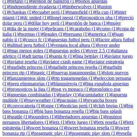
(
1
)
#
betano
(
1
)
#
gestión de bankroll
(
1
)
#
bonos apuestas
(
1
)
#
independiente rivadavia
(
1
)
#
timberwolves
(
1
)
#
union
(
1
)
#
chankas
(
1
)
#
ecuabet perú
(
1
)
#
mansfield
(
1
)
#
fa cup
(
1
)
#
inter
miami
(
1
)
#
dc united
(
1
)
#
lionel messi
(
1
)
#
pronosticos nba
(
1
)
#
precio
dolar peru
(
1
)
#
dólar hoy perú
(
1
)
#
gestión de banca
(
1
)
#
mujer
(
1
)
#
dia de la mujer
(
1
)
#
pelicans
(
1
)
#
carabobo
(
1
)
#
como
(
1
)
#
copa de
italia
(
1
)
#
normas
(
1
)
#
legales
(
1
)
#
peruano
(
1
)
#
america
(
1
)
#
juan
pablo ii
(
1
)
#
cusco fc
(
1
)
#
apuestas futbol peru
(
1
)
#
factor altura futbol
(
1
)
#
altitud peru futbol
(
1
)
#
ventaja local altura
(
1
)
#
over under
(
1
)
#
mas menos goles
(
1
)
#
apuestas goles
(
1
)
#
over 2.5
(
1
)
#
alianza
atletico
(
1
)
#
adt tarma
(
1
)
#
santa fe
(
1
)
#
liga betplay
(
1
)
#
aviator juego
(
1
)
#
aviator reseña
(
1
)
#
aviator crash game
(
1
)
#
aviator estrategia
(
1
)
#
starlight princess
(
1
)
#
starlight princess reseña
(
1
)
#
starlight
princess rtp
(
1
)
#
magic
(
1
)
#
nuevas tragamonedas
(
1
)
#
slots nuevos
(
1
)
#
lanzamientos slots
(
1
)
#
rtp tragamonedas
(
1
)
#
seleccion peruana
(
1
)
#
peru eliminatorias
(
1
)
#
blanquirroja
(
1
)
#
liga española apuestas
(
1
)
#
pronosticos la liga
(
1
)
#
psg vs monaco
(
1
)
#
pronóstico psg
(
1
)
#
apuestas combinadas
(
1
)
#
parlay
(
1
)
#
acumulador
(
1
)
#
apuesta
multiple
(
1
)
#
mayweather
(
1
)
#
pacquiao
(
1
)
#
revancha boxeo
(
1
)
#
convocatoria
(
1
)
#
onpe
(
1
)
#
noticias perú
(
1
)
#
club brujas
(
1
)
#
big
bass bonanza
(
1
)
#
big bass bonanza reseña
(
1
)
#
big bass splash
(
1
)
#
seattle
(
1
)
#
sounders
(
1
)
#
libertadores apuestas
(
1
)
#
equipos
peruanos libertadores
(
1
)
#
jetx
(
1
)
#
jetx juego
(
1
)
#
jetx reseña
(
1
)
#
jetx
estrategia
(
1
)
#
sweet bonanza
(
1
)
#
sweet bonanza reseña
(
1
)
#
sweet
bonanza rtp
(
1
)
#
pragmatic play
(
1
)
#
pragmatic play slots
(
1
)
#
reseña