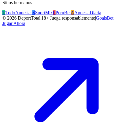
Sitios hermanos
T
TodoApuestas
S
SportMix
P
PeruBet
A
ApuestaDiaria
©
2026
DeportTotal
|
18+ Juega responsablemente
|
GoalsBet
Jugar Ahora