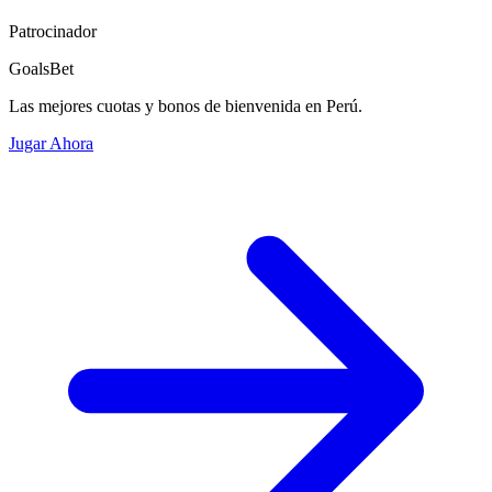
Patrocinador
GoalsBet
Las mejores cuotas y bonos de bienvenida en Perú.
Jugar Ahora