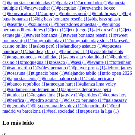
(
1
)
#
apuestas combinadas
(
1
)
#
parlay
(
1
)
#
acumulador
(
1
)
#
apuesta
multiple
(
1
)
#
mayweather
(
1
)
#
pacquiao
(
1
)
#
revancha boxeo
(
1
)
#
convocatoria
(
1
)
#
onpe
(
1
)
#
noticias perú
(
1
)
#
club brujas
(
1
)
#
big
bass bonanza
(
1
)
#
big bass bonanza reseña
(
1
)
#
big bass splash
(
1
)
#
seattle
(
1
)
#
sounders
(
1
)
#
libertadores apuestas
(
1
)
#
equipos
peruanos libertadores
(
1
)
#
jetx
(
1
)
#
jetx juego
(
1
)
#
jetx reseña
(
1
)
#
jetx
estrategia
(
1
)
#
sweet bonanza
(
1
)
#
sweet bonanza reseña
(
1
)
#
sweet
bonanza rtp
(
1
)
#
pragmatic play
(
1
)
#
pragmatic play slots
(
1
)
#
reseña
casino online
(
1
)
#
slots perú
(
1
)
#
handicap asiatico
(
1
)
#
apuestas
handicap
(
1
)
#
handicap 0.5
(
1
)
#
handicap -1
(
1
)
#
volatilidad slots
(
1
)
#
tragamonedas volatilidad
(
1
)
#
slots alta volatilidad
(
1
)
#
bankroll
casino
(
1
)
#
moquegua
(
1
)
#
osasco
(
1
)
#
sesi
(
1
)
#
levante
(
1
)
#
tottenham
(
1
)
#
san martín
(
1
)
#
vóley peruano
(
1
)
#
player props
(
1
)
#
lebron james
(
1
)
#
osasuna
(
1
)
#
ignacio buse
(
1
)
#
alejandro tabilo
(
1
)
#
río open 2026
(
1
)
#
apuestas tenis
(
1
)
#
cuotas baloncesto
(
1
)
#
sudamericano
(
1
)
#
banco republica
(
1
)
#
meegan hart
(
1
)
#
alianza lima voley
(
1
)
#
sudamericano femenino
(
1
)
#
apuestas deportivas peru
(
1
)
#
unicaja
(
1
)
#
regatas lima
(
1
)
#
uviv
(
1
)
#
partidos
(
1
)
#
cuotas hoy
(
1
)
#
benfica
(
1
)
#
pedro aquino
(
1
)
#
clasico peruano
(
1
)
#
galatasaray
(
1
)
#
geminis
(
1
)
#
liga peruana de voley
(
1
)
#
deporttotal
(
1
)
#
real
madrid vs barcelona
(
1
)
#
real sociedad
(
1
)
#
apuestas la liga
(
1
)
Lo más leído
01