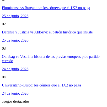
Fluminense vs Bragantino: los córners que el 1X2 no paga
25 de junio, 2026
02
Defensa y Justicia vs Aldosivi: el patrón histórico que insiste
25 de junio, 2026
03
Qarabag vs Vestri: la historia de las previas europeas pide partido
cerrado
24 de junio, 2026
04
Universitario-Cusco: los córners que el 1X2 no paga
24 de junio, 2026
Juegos destacados