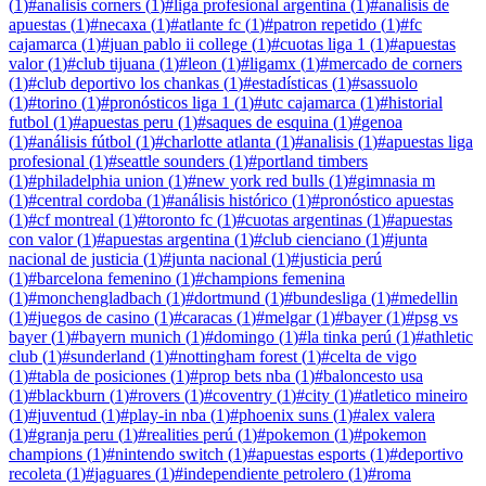
(
1
)
#
analisis corners
(
1
)
#
liga profesional argentina
(
1
)
#
analisis de
apuestas
(
1
)
#
necaxa
(
1
)
#
atlante fc
(
1
)
#
patron repetido
(
1
)
#
fc
cajamarca
(
1
)
#
juan pablo ii college
(
1
)
#
cuotas liga 1
(
1
)
#
apuestas
valor
(
1
)
#
club tijuana
(
1
)
#
leon
(
1
)
#
ligamx
(
1
)
#
mercado de corners
(
1
)
#
club deportivo los chankas
(
1
)
#
estadísticas
(
1
)
#
sassuolo
(
1
)
#
torino
(
1
)
#
pronósticos liga 1
(
1
)
#
utc cajamarca
(
1
)
#
historial
futbol
(
1
)
#
apuestas peru
(
1
)
#
saques de esquina
(
1
)
#
genoa
(
1
)
#
análisis fútbol
(
1
)
#
charlotte atlanta
(
1
)
#
analisis
(
1
)
#
apuestas liga
profesional
(
1
)
#
seattle sounders
(
1
)
#
portland timbers
(
1
)
#
philadelphia union
(
1
)
#
new york red bulls
(
1
)
#
gimnasia m
(
1
)
#
central cordoba
(
1
)
#
análisis histórico
(
1
)
#
pronóstico apuestas
(
1
)
#
cf montreal
(
1
)
#
toronto fc
(
1
)
#
cuotas argentinas
(
1
)
#
apuestas
con valor
(
1
)
#
apuestas argentina
(
1
)
#
club cienciano
(
1
)
#
junta
nacional de justicia
(
1
)
#
junta nacional
(
1
)
#
justicia perú
(
1
)
#
barcelona femenino
(
1
)
#
champions femenina
(
1
)
#
monchengladbach
(
1
)
#
dortmund
(
1
)
#
bundesliga
(
1
)
#
medellin
(
1
)
#
juegos de casino
(
1
)
#
caracas
(
1
)
#
melgar
(
1
)
#
bayer
(
1
)
#
psg vs
bayer
(
1
)
#
bayern munich
(
1
)
#
domingo
(
1
)
#
la tinka perú
(
1
)
#
athletic
club
(
1
)
#
sunderland
(
1
)
#
nottingham forest
(
1
)
#
celta de vigo
(
1
)
#
tabla de posiciones
(
1
)
#
prop bets nba
(
1
)
#
baloncesto usa
(
1
)
#
blackburn
(
1
)
#
rovers
(
1
)
#
coventry
(
1
)
#
city
(
1
)
#
atletico mineiro
(
1
)
#
juventud
(
1
)
#
play-in nba
(
1
)
#
phoenix suns
(
1
)
#
alex valera
(
1
)
#
granja peru
(
1
)
#
realities perú
(
1
)
#
pokemon
(
1
)
#
pokemon
champions
(
1
)
#
nintendo switch
(
1
)
#
apuestas esports
(
1
)
#
deportivo
recoleta
(
1
)
#
jaguares
(
1
)
#
independiente petrolero
(
1
)
#
roma